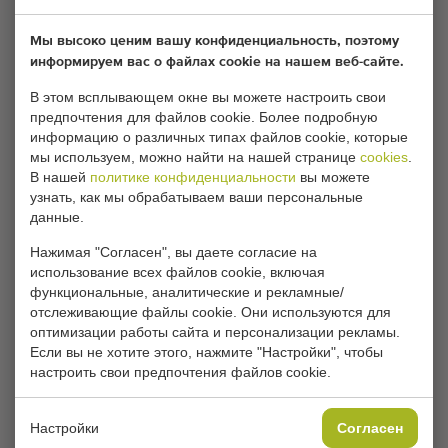
блокируют этот раздел. Измените настройки
файлов cookie, чтобы получить доступ к этому
Мы высоко ценим вашу конфиденциальность, поэтому
разделу.
информируем вас о файлах cookie на нашем веб-сайте.
В этом всплывающем окне вы можете настроить свои
предпочтения для файлов cookie. Более подробную
ИЗМЕНИТЬ НАСТРОЙКИ ФАЙЛОВ COOKIE
информацию о различных типах файлов cookie, которые
мы используем, можно найти на нашей странице
cookies
.
В нашей
политике конфиденциальности
вы можете
узнать, как мы обрабатываем ваши персональные
данные.
Тип
Лункокопатели для лука-порея
Нажимая "Согласен", вы даете согласие на
Бренд
использование всех файлов cookie, включая
Compact
функциональные, аналитические и рекламные/
отслеживающие файлы cookie. Они используются для
Группа изделий
оптимизации работы сайта и персонализации рекламы.
посадочные машины
Если вы не хотите этого, нажмите "Настройки", чтобы
настроить свои предпочтения файлов cookie.
Продукция
Лук-порей
Номер
Настройки
Согласен
1210150108