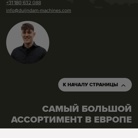
+31 180 632 088
info@duijndam-machines.com
К НАЧАЛУ СТРАНИЦЫ
САМЫЙ БОЛЬШОЙ
АССОРТИМЕНТ В ЕВРОПЕ
ПОДАТЬ ЗАЯВКУ НА ТОРГОВОЕ ПРЕДЛОЖЕНИЕ
ЗАКАЗАТЬ ЭТУ МАШ
Google Reviews
4.7