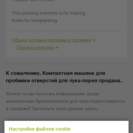
/ dibbler with 3 rows.
This planting machine is for making
holes for leekplanting
Общие условия продажи и поставки
Процесс покупки
К сожалению, Компактная машина для
пробивки отверстий для лука-порея продана..
Хотите ли вы получать информацию, когда
аналогичная Лункокопатели для лука-порея появится
в продаже? Заполните свои данные здесь.
Ваши текущие настройки файлов cookie
Настройки файлов cookie