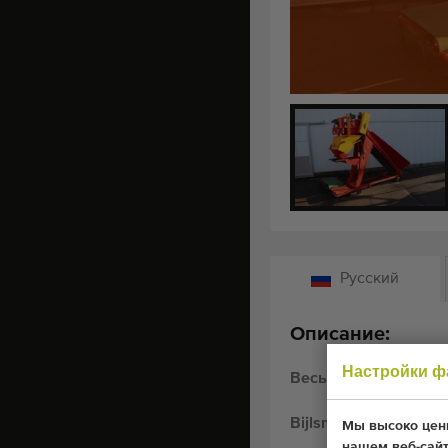
Русский
Описание:
Настройки ф
Весы Bijlsma Hercul
Bijlsma Hercules wei
Мы высоко цени
нашем веб-сайт