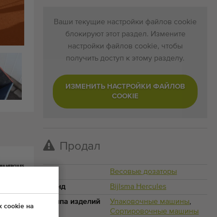
Ваши текущие настройки файлов cookie
блокируют этот раздел. Измените
настройки файлов cookie, чтобы
получить доступ к этому разделу.
ИЗМЕНИТЬ НАСТРОЙКИ ФАЙЛОВ
COOKIE
Продал
Тип
Весовые дозаторы
Бренд
Bijlsma Hercules
Группа изделий
Упаковочные машины
,
 cookie на
Сортировочные машины