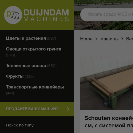
Цветы и растения
(587)
Home
машины
Вес
Овощи открытого грунта
(570)
Тепличные овощи
(350)
Фрукты
(336)
Транспортные конвейеры
(441)
ПРОДАЙТЕ ВАШУ МАШИНУ!
Schouten конвейе
см, с системой 
Поиск по типу