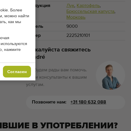
Продукция
Лук
,
Картофель
,
okie. Более
Брюссельская капуста
,
м, можно найти
Морковь
ать, как мы
Модель
9000
Номер
2225210101
лючая
 используются
Пожалуйста свяжитесь
о, нажмите
Sandré
Мы будем рады вам помочь.
Согласен
Наши консультанты к вашим
услугам.
Позвоните нам:
+31 180 632 088
ЫВШИЕ В УПОТРЕБЛЕНИИ?