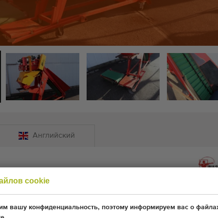
Английский
айлов cookie
es для лука и картофеля
ghing machine for onions and potatoes
м вашу конфиденциальность, поэтому информируем вас о файлах
е.