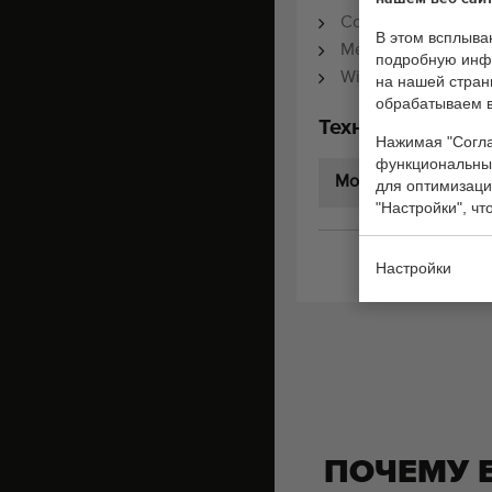
Conveyors 30 cm &
В этом всплыва
Mechanicly opening
подробную инфо
With small conveyor
на нашей стра
обрабатываем 
Технические сп
Нажимая "Согла
функциональные
Модель:
для оптимизаци
"Настройки", чт
Общие
Настройки
ПОЧЕМУ 