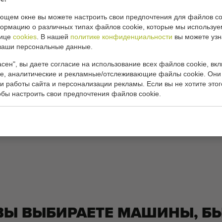
 10 cm wide
ющем окне вы можете настроить свои предпочтения для файлов co
 of the weighing basket
рмацию о различных типах файлов cookie, которые мы используе
 to discharge the filled bags
нице
cookies
. В нашей
политике конфиденциальности
вы можете узн
ваши персональные данные.
ецификации:
сен", вы даете согласие на использование всех файлов cookie, вк
, аналитические и рекламные/отслеживающие файлы cookie. Они
9000
и работы сайта и персонализации рекламы. Если вы не хотите этог
обы настроить свои предпочтения файлов cookie.
 условия продажи и поставки
Процесс покупки
ВЫ ВЫБИРАЕТЕ МАШИНЫ, Б