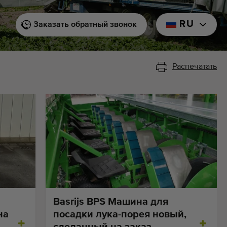
RU
Заказать обратный звонок
Распечатать
Basrijs BPS Машинa для
на
посадки лука-порея новый,
сделанный на заказ