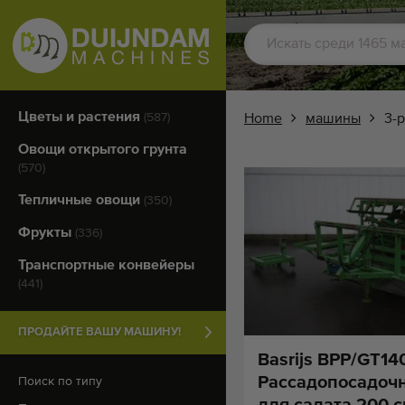
Цветы и растения
(587)
Home
машины
3-
Овощи открытого грунта
(570)
Тепличные овощи
(350)
Фрукты
(336)
Транспортные конвейеры
(441)
ПРОДАЙТЕ ВАШУ МАШИНУ!
Basrijs BPP/GT14
Pассадопосадоч
Поиск по типу
для салата 200 