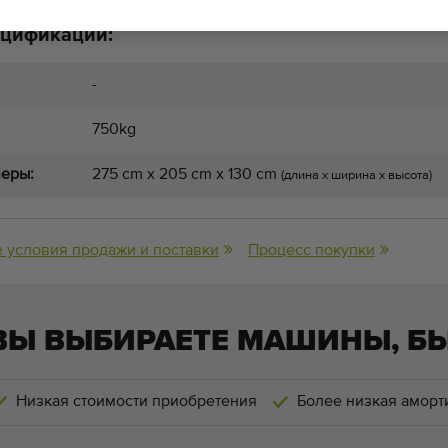
ецификации:
-
750kg
меры:
275 cm x 205 cm x 130 cm
(длина x ширина x высота)
 условия продажи и поставки
Процесс покупки
ВЫ ВЫБИРАЕТЕ МАШИНЫ, Б
Низкая стоимости приобретения
Более низкая аморт