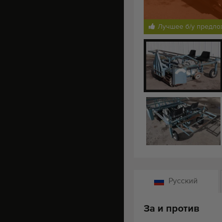
Лучшее б/у предл
Русский
За и против