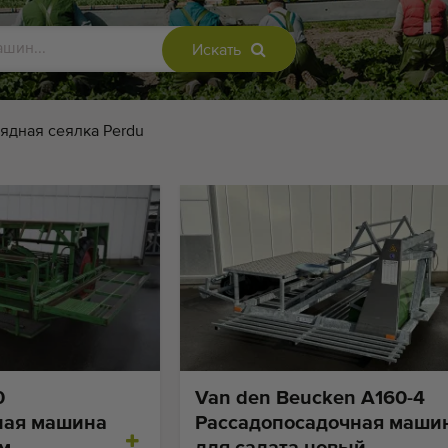
Искать
рядная сеялка Perdu
0
Van den Beucken A160-4
ная машина
Pассадопосадочная маши
см
для салата новый