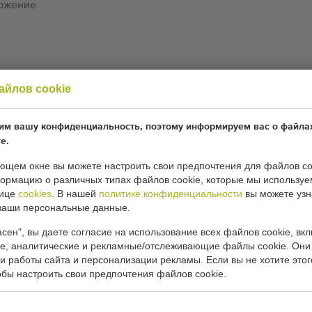
ложение
du
айлов cookie
 machine
м вашу конфиденциальность, поэтому информируем вас о файлах
е.
locks
ющем окне вы можете настроить свои предпочтения для файлов co
рмацию о различных типах файлов cookie, которые мы используе
нице
cookies
. В нашей
политике конфиденциальности
вы можете узн
ваши персональные данные.
etween the rows is adjustable from 35 to 67 cm, currently
сен", вы даете согласие на использование всех файлов cookie, вк
, аналитические и рекламные/отслеживающие файлы cookie. Они
esigned to provide the operator with a comfortable work
и работы сайта и персонализации рекламы. Если вы не хотите этог
обы настроить свои предпочтения файлов cookie.
cabbage and broccoli.