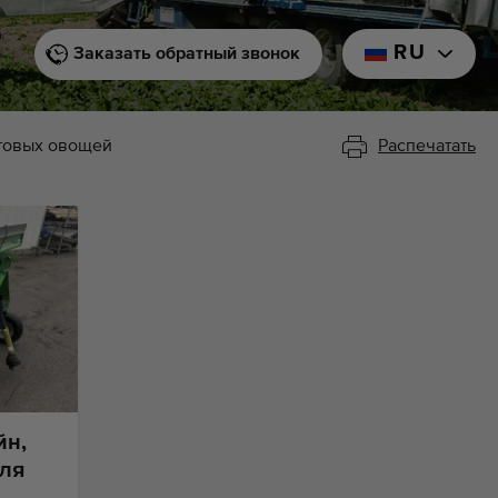
RU
Заказать обратный звонок
стовых овощей
Распечатать
йн,
для