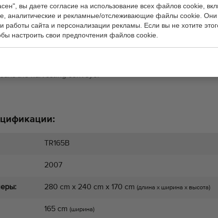
сен", вы даете согласие на использование всех файлов cookie, вк
, аналитические и рекламные/отслеживающие файлы cookie. Они
и работы сайта и персонализации рекламы. Если вы не хотите этог
обы настроить свои предпочтения файлов cookie.
m
 for aprox 160 cm beds
tem with PTO pump
leans the harvesting conveyor
ецификации:
TR165B
2007
меры:
280 cm x 240 cm x 170 cm
(длина x ширина x высота)
165 cm
(ширина)