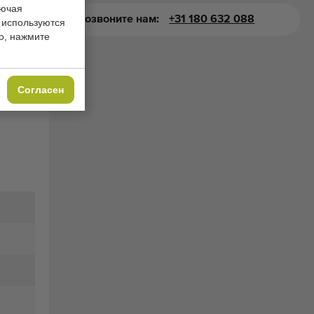
лючая
Позвоните нам:
+31 180 632 088
 используются
о, нажмите
Согласен