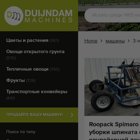
Цветы и растения
(587)
Home
машины
3-
Овощи открытого грунта
(570)
Тепличные овощи
(350)
Фрукты
(336)
Транспортные конвейеры
(441)
ПРОДАЙТЕ ВАШУ МАШИНУ!
Roopack Spimaro
уборки шпината
Поиск по типу
конвейерной лен