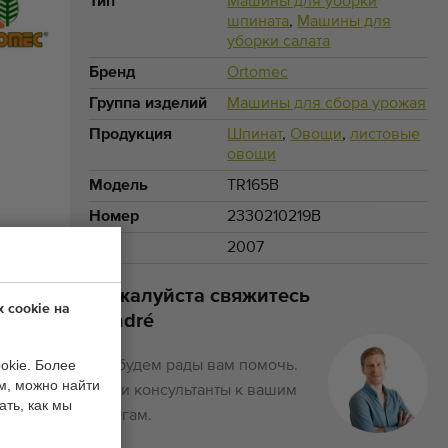
Тип
Машины для уборки
шпината
,
Машины для
уборки салата
Бренд
Ortomec
Группа изделий
Машины для сбора урожая
Продукция
Шпинат
,
Овощи
,
листовые
овощи
Модель
TR165B
Номер
2330210219B
Год
2007
Пожалуйста свяжитесь
 cookie на
Sandré
okie. Более
Мы будем рады вам помочь.
м, можно найти
Наши консультанты к вашим
ать, как мы
услугам.