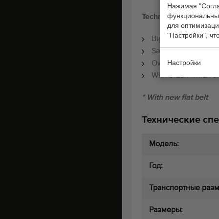
Нажимая "Согла
функциональные
Technical data:
для оптимизаци
"Настройки", чт
Big working platfor
Saw cutting system
Настройки
Own hydraulic sys
With brush which c
* With new flat belt
Технические сп
Модель:
Год:
Транспортные раз
Размеры: