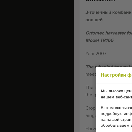
3-точечный комбайн
овощей
Ortomec harvester fo
Model TR165
Year 2007
The wheeled harveste
meet the needs of grow
Настройки ф
The machine is suitable
Мы высоко цени
the greenhouse
нашем веб-сайт
В этом всплыва
Crops: all leafy crops t
подробную инфо
arugula, etc.)
на нашей стра
обрабатываем 
Harvester for behind tr