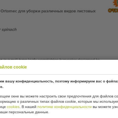
 Ortomec для уборки различных видов листовых
r spinach
r,
is a pull-type leafy vegetables harvester designed to
ers with relatively small acreage.
айлов cookie
 for open field harvesting or harvesting in
м вашу конфиденциальность, поэтому информируем вас о файлах
е.
ющем окне вы можете настроить свои предпочтения для файлов co
hat are cut above the soil level (baby leaf, spinach,
рмацию о различных типах файлов cookie, которые мы используе
нице
cookies
. В нашей
политике конфиденциальности
вы можете узн
ваши персональные данные.
actor