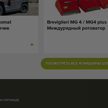
tomat
Breviglieri MG 4 / MG4 plus
зчик
Междурядный ротоватор
ПОСМОТРЕТЬ ВСЕ 41 МАШИНЫ Ш
ик-пятница)