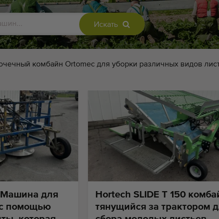
Искать
точечный комбайн Ortomec для уборки различных видов ли
 Машинa для
Hortech SLIDE T 150 комба
 c помощью
тянущийся за трактором 
ты, которая
сбора молодых листьев