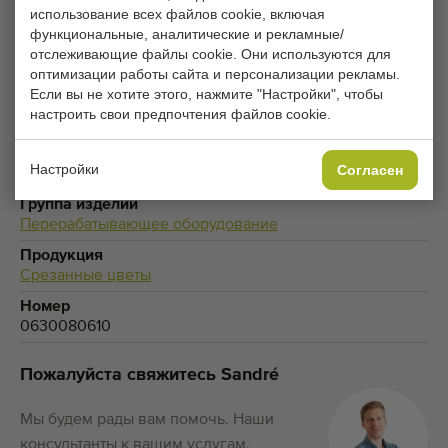
ИЗМЕНИТЬ НАСТРОЙКИ ФАЙЛОВ COOKIE
использование всех файлов cookie, включая
функциональные, аналитические и рекламные/
отслеживающие файлы cookie. Они используются для
оптимизации работы сайта и персонализации рекламы.
Если вы не хотите этого, нажмите "Настройки", чтобы
Тип
настроить свои предпочтения файлов cookie.
Оборудование для обработки цветочных культур
Бренд
Настройки
Согласен
Bercomex
Группа изделий
Перерабатывающее оборудование
Продукция
Срезанные цветы
Номер
0630080610
Пожалуйста свяжитесь Sandré
Мы будем рады вам помочь. Наши
консультанты к вашим услугам.