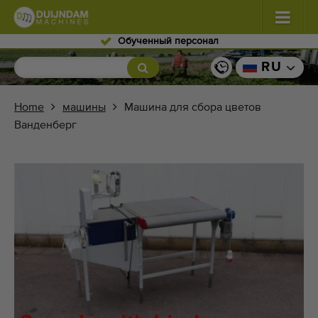
Обученный персонал
Цветы и растения
(576)
RU
Овощи открытого грунта
(567)
Home
машины
Машина для сбора цветов
Ванденберг
Тепличные овощи
(347)
Фрукты
(333)
Транспортные конвейеры
(437)
Продайте вашу машину!
Поиск по типу
Последние просмотренные машины