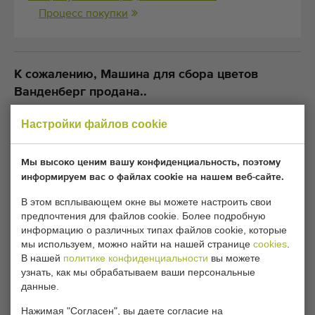
Процесс покупки
К сожалению, Машина для сбора цветов
Ванденберг продана..
Настройки файлов cookie
Хотите ли вы получать информацию, когда
аналогичная Оборудование для обработки цветочных
культур появится в продаже? Заполните свои данные
Мы высоко ценим вашу конфиденциальность, поэтому
здесь.
информируем вас о файлах cookie на нашем веб-сайте.
В этом всплывающем окне вы можете настроить свои
предпочтения для файлов cookie. Более подробную
Ваши текущие настройки файлов cookie
информацию о различных типах файлов cookie, которые
блокируют этот раздел. Измените настройки
мы используем, можно найти на нашей странице
cookies
.
файлов cookie, чтобы получить доступ к этому
В нашей
политике конфиденциальности
вы можете
узнать, как мы обрабатываем ваши персональные
разделу.
данные.
Нажимая "Согласен", вы даете согласие на