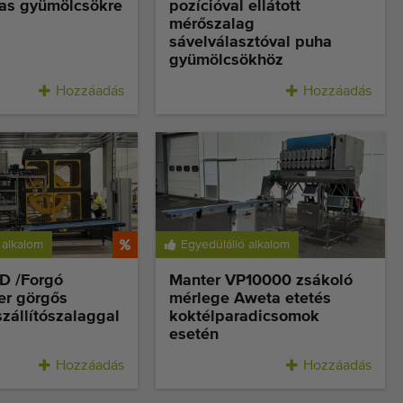
jas gyümölcsökre
pozícióval ellátott
mérőszalag
sávelválasztóval puha
gyümölcsökhöz
Hozzáadás
Hozzáadás
 alkalom
Egyedülálló alkalom
D /Forgó
Manter VP10000 zsákoló
r görgős
mérlege Aweta etetés
szállítószalaggal
koktélparadicsomok
esetén
Hozzáadás
Hozzáadás