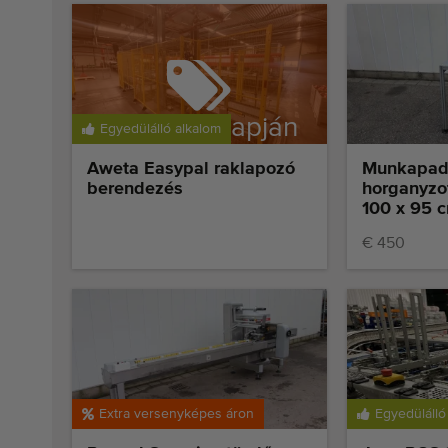
Foglalás alapján
Egyedülálló alkalom
eladó
Aweta Easypal raklapozó
Munkapad 
berendezés
horganyzo
100 x 95 
€ 450
Extra versenyképes áron
Egyedülálló