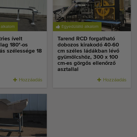
 alkalom
Egyedülálló alkalom
ries ívelt
Tarend RCD forgatható
alag 180°-os
dobozos kirakodó 40-60
ás szélessége 18
cm széles ládákban lévő
gyümölcshöz, 300 x 100
cm-es görgős ellenőrző
asztallal
Hozzáadás
Hozzáadás