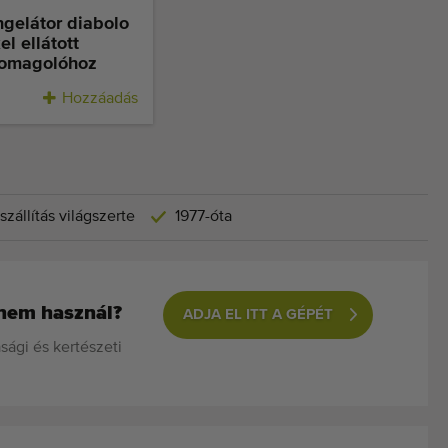
gelátor diabolo
l ellátott
somagolóhoz
Hozzáadás
szállítás világszerte
1977-óta
 nem használ?
ADJA EL ITT A GÉPÉT
ági és kertészeti