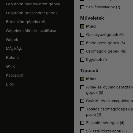
Legutóbb megtekintett gépek
Szállítószalagok
(7)
Legutóbb hozzáadott gépek
Műveletek
Értesüljön gépeinkről
Mind
Gépeink külföldre szállítása
Osztályozógépek
(6)
Gépek
Feldolgozó gépek
(3)
MÃ¡rkÃ¡k
Csomagoló gépek
(18)
Rólunk
Egyebek
(1)
GYIK
Típusok
Kapcsolat
Mind
Blog
Alma- és gyümölcsosztál
gépek
(5)
Gyártó- és csomagolóso
Tömlős csomaglógépek (
pack)
(4)
Zsákoló mérlegek
(4)
Sík szállítószalagok
(3)