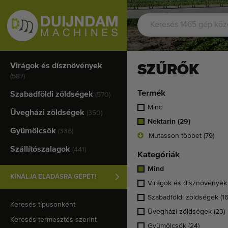
Virágok és dísznövények
SZŰRŐK
(587)
Termék
Szabadföldi zöldségek
(570)
Mind
Üvegházi zöldségek
(350)
Nektarin
(29)
Gyümölcsök
(336)
Mutasson többet (79)
Szállítószalagok
(441)
Kategóriák
Mind
KÍNÁLJA ELADÁSRA GÉPÉT!
Virágok és dísznövénye
Szabadföldi zöldségek
(16
Keresés típusonként
Üvegházi zöldségek
(23)
Keresés termesztés szerint
Gyümölcsök
(24)