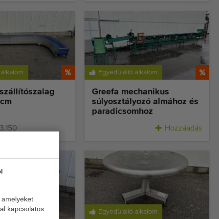
 alkalom
Egyedülálló alkalom
 szállítószalag
Greefa mechanikus
 cm
súlyosztályozó almához és
paradicsomhoz
3.150
Hozzáadás
Hozzáadás
l
, amelyeket
al kapcsolatos
nyképes áron
Egyedülálló alkalom