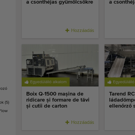
a csonthéjas gyümölcsökre
a csonthé
Hozzáadás
Egyedülálló alkalom
Egyedülálló
yozó
Boix Q-1500 mașina de
Tarend RC
ridicare și formare de tăvi
ládadömpe
rok
(5)
și cutii de carton
ellenőrző 
Flow
Hozzáadás