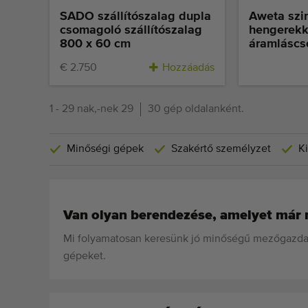
SADO szállítószalag dupla
Aweta szin
csomagoló szállítószalag
hengerekke
800 x 60 cm
áramlásc
€ 2.750
Hozzáadás
1 - 29 nak,-nek 29
30 gép oldalanként.
Minőségi gépek
Szakértő személyzet
Ki
Van olyan berendezése, amelyet már
Mi folyamatosan keresünk jó minőségű mezőgazdas
gépeket.