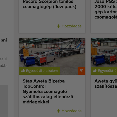
Record Scorpion tömlős
Jasa PGS 
csomaglógép (flow pack)
2000 kéts
gép karton
csomagol
Hozzáadás
apni
esül
lábbi
Egyedülálló alkalom
Egyedülálló
Stas Aweta Bizerba
Aweta gy
TopControl
szállítósz
Gyümölcscsomagoló
szállítószalag ellenőrző
mérlegekkel
Hozzáadás