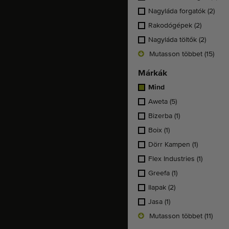
Nagyláda forgatók
(2)
Rakodógépek
(2)
Nagyláda töltők
(2)
Mutasson többet (15)
Márkák
Mind
Aweta
(5)
Bizerba
(1)
Boix
(1)
Dörr Kampen
(1)
Flex Industries
(1)
Greefa
(1)
Ilapak
(2)
Jasa
(1)
Mutasson többet (11)