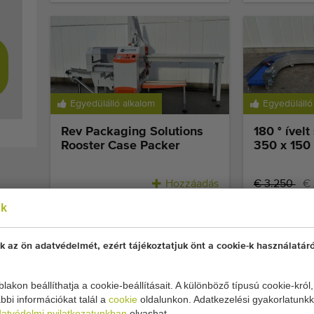
Egyedülálló alkalom
Egyedülálló
Rev Packaging Solutions
180 ° ívelt
Rooster Case Packer
350 x 150
Hozzáadás
€ 3.250
€ 
ok
k az ön adatvédelmét, ezért tájékoztatjuk önt a cookie-k használatáró
lakon beállíthatja a cookie-beállításait. A különböző típusú cookie-król
bbi információkat talál a
cookie
oldalunkon. Adatkezelési gyakorlatunkk
Extra versenyképes áron
Extra verse
atvédelmi nyilatkozatunkban
olvashat.