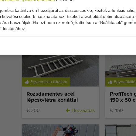
Schoemans alma- és
Görgős szá
ombra kattintva ön hozzájárul az összes cookie, köztük a funkcionális, 
gyümölcsosztályozó gép 2
 követési cookie-k használatához. Ezeket a weboldal optimalizálására 
sávos, 5+1 kijárat
ára használjuk. Ha ezt nem szeretné, kattintson a "Beállítások" gombr
ódosításához.
Hozzáadás
€ 495
€ 4
Egyedülálló alkalom
Egyedülálló
Rozsdamentes acél
ProfiTech 
lépcső/létra korláttal
150 x 50 
€ 200
Hozzáadás
€ 450