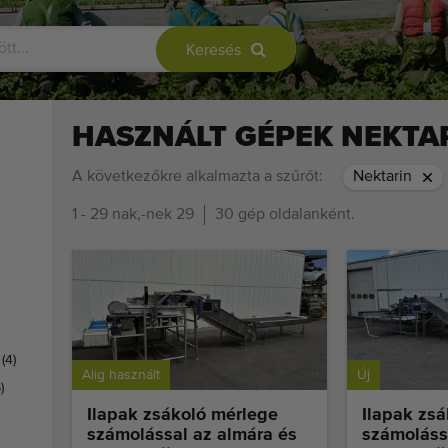
Keresés
HASZNÁLT GÉPEK NEKTA
A következőkre alkalmazta a szűrőt:
Nektarin
1 - 29 nak,-nek 29
30 gép oldalanként.
k
(4)
Alig használt
Új
)
Ilapak zsákoló mérlege
Ilapak zs
számolással az almára és
számoláss