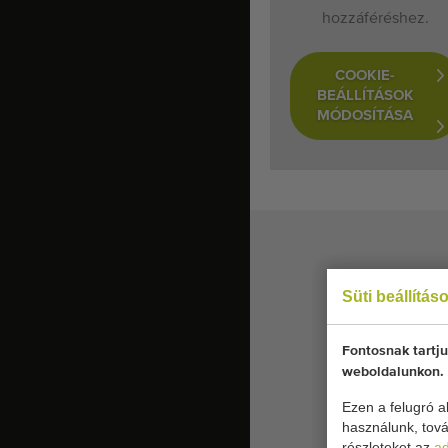
hozzáféréshez.
COOKIE-
BEÁLLÍTÁSOK
MÓDOSÍTÁSA
Süti beállítás
Fontosnak tartju
weboldalunkon.
Ezen a felugró ab
használunk, tová
részleteket az
ad