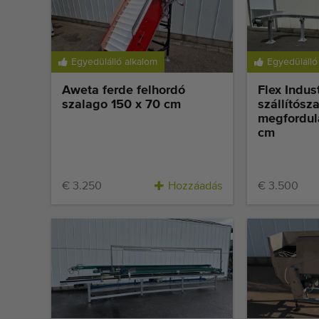
Egyedülálló alkalom
Egyedülálló
Aweta ferde felhordó
Flex Indust
szalago 150 x 70 cm
szállítósz
megfordul
cm
€ 3.250
Hozzáadás
€ 3.500