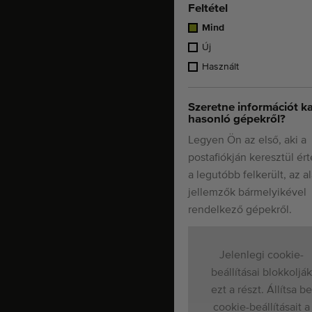
Feltétel
Mind
Új
Használt
Szeretne információt k
hasonló gépekről?
Legyen Ön az első, aki a
postafiókján keresztül ért
a legutóbb felkerült, az a
jellemzők bármelyikével
rendelkező gépekről.
Jelenlegi cookie-
beállításai blokkolják
ezt a részt. Állítsa be
cookie-beállításait a