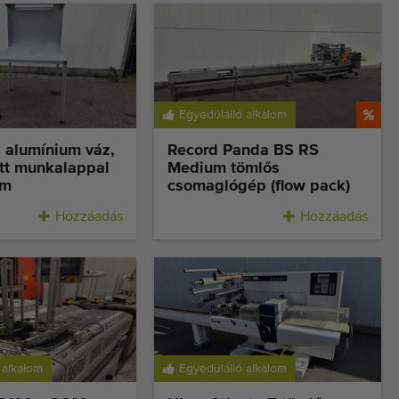
Egyedülálló alkalom
alumínium váz,
Record Panda BS RS
tt munkalappal
Medium tömlős
cm
csomaglógép (flow pack)
Hozzáadás
Hozzáadás
 alkalom
Egyedülálló alkalom