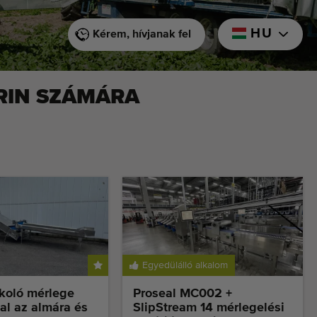
HU
Kérem, hívjanak fel
RIN SZÁMÁRA
Egyedülálló alkalom
ákoló mérlege
Proseal MC002 +
al az almára és
SlipStream 14 mérlegelési