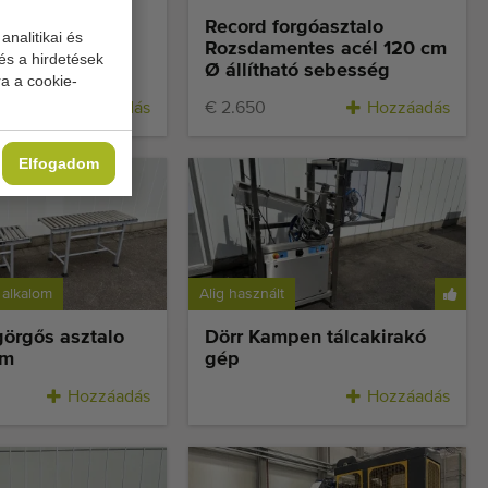
llítóasztal
Record forgóasztalo
analitikai és
Rozsdamentes acél 120 cm
és a hirdetések
Ø állítható sebesség
a a cookie-
50
Hozzáadás
€ 2.650
Hozzáadás
Elfogadom
 alkalom
Alig használt
görgős asztalo
Dörr Kampen tálcakirakó
cm
gép
Hozzáadás
Hozzáadás