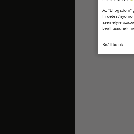
Az "Elfogadom" g
hirdetési/nyomon
személyre szabás
beállításainak m
Beállítások