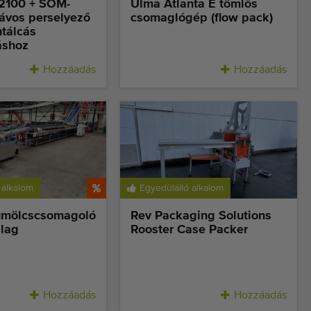
2100 + SOM-
Ulma Atlanta E tömlős
ávos perselyező
csomaglógép (flow pack)
tálcás
áshoz
Hozzáadás
Hozzáadás
 alkalom
Egyedülálló alkalom
ümölcscsomagoló
Rev Packaging Solutions
alag
Rooster Case Packer
Hozzáadás
Hozzáadás