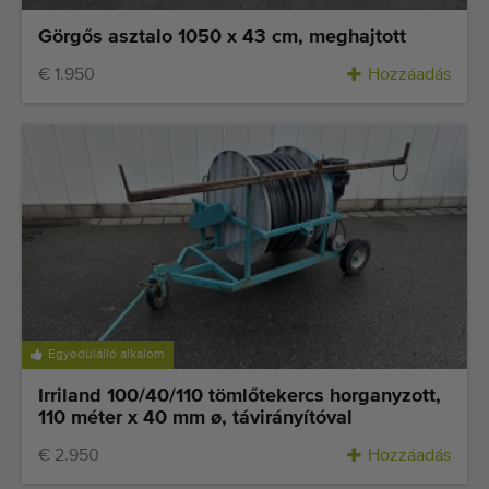
Görgős asztalo 1050 x 43 cm, meghajtott
€ 1.950
Hozzáadás
Egyedülálló alkalom
Irriland 100/40/110 tömlőtekercs horganyzott,
110 méter x 40 mm ø, távirányítóval
€ 2.950
Hozzáadás