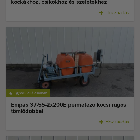
kockákhoz, csíkokhoz és szeletekhez
Hozzáadás
Egyedülálló alkalom
Empas 37-55-2x200E permetező kocsi rugós
tömlődobbal
Hozzáadás