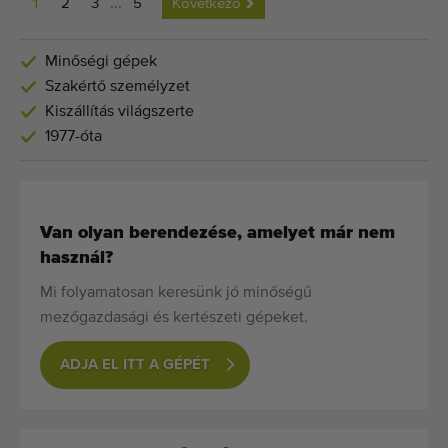
1
2
3
...
5
Következő
Minőségi gépek
Szakértő személyzet
Kiszállítás világszerte
1977-óta
Van olyan berendezése, amelyet már nem
használ?
Mi folyamatosan keresünk jó minőségű
mezőgazdasági és kertészeti gépeket.
ADJA EL ITT A GÉPÉT