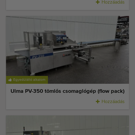
Hozzáadás
Egyedülálló alkalom
Ulma PV-350 tömlős csomaglógép (flow pack)
Hozzáadás