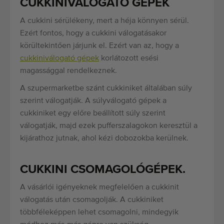
CUKKINIVÁLOGATÓ GÉPEK
A cukkini sérülékeny, mert a héja könnyen sérül.
Ezért fontos, hogy a cukkini válogatásakor
körültekintően járjunk el. Ezért van az, hogy a
cukkiniválogató gépek
korlátozott esési
magassággal rendelkeznek.
A szupermarketbe szánt cukkiniket általában súly
szerint válogatják. A súlyválogató gépek a
cukkiniket egy előre beállított súly szerint
válogatják, majd ezek pufferszalagokon keresztül a
kijárathoz jutnak, ahol kézi dobozokba kerülnek.
CUKKINI CSOMAGOLÓGÉPEK.
A vásárlói igényeknek megfelelően a cukkinit
válogatás után csomagolják. A cukkiniket
többféleképpen lehet csomagolni, mindegyik