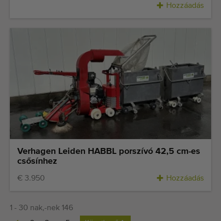
Hozzáadás
Verhagen Leiden HABBL porszívó 42,5 cm-es
csősínhez
€ 3.950
Hozzáadás
1 - 30 nak,-nek 146