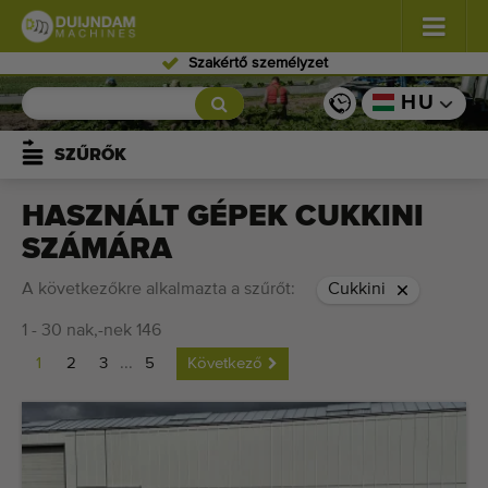
Szakértő személyzet
Virágok és dísznövények
(576)
HU
Szabadföldi zöldségek
(567)
SZŰRŐK
Üvegházi zöldségek
(347)
HASZNÁLT GÉPEK CUKKINI
SZÁMÁRA
Gyümölcsök
(333)
A következőkre alkalmazta a szűrőt:
Cukkini
Szállítószalagok
(438)
1 - 30 nak,-nek 146
Kínálja eladásra gépét!
1
2
3
...
5
Következő
Keresés típusonként
Legutóbb megtekintett gépek