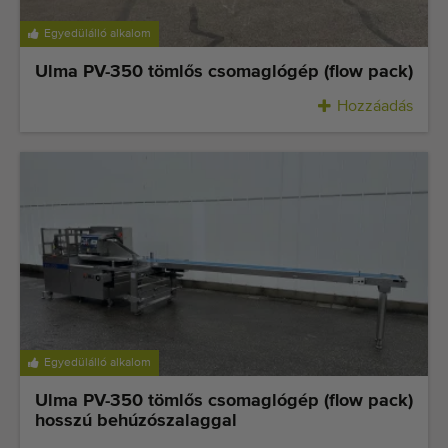
Minőségi gépek
Egyedülálló alkalom
Szakértő személyzet
Ulma PV-350 tömlős csomaglógép (flow pack)
Kiszállítás világszerte
Hozzáadás
1977-óta
Egyedülálló alkalom
Ulma PV-350 tömlős csomaglógép (flow pack)
hosszú behúzószalaggal