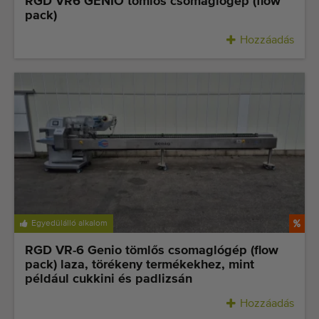
RGD VR6 GENIO tömlős csomaglógép (flow
pack)
Hozzáadás
Egyedülálló alkalom
RGD VR-6 Genio tömlős csomaglógép (flow
pack) laza, törékeny termékekhez, mint
például cukkini és padlizsán
Hozzáadás