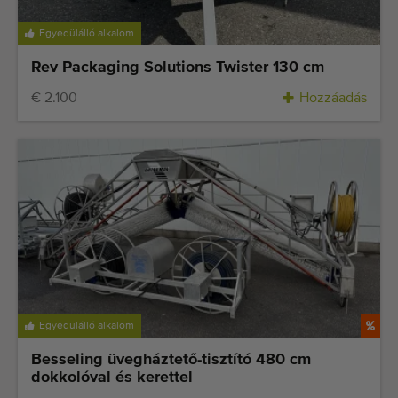
Egyedülálló alkalom
Rev Packaging Solutions Twister 130 cm
€ 2.100
Hozzáadás
Egyedülálló alkalom
Besseling üvegháztető-tisztító 480 cm
dokkolóval és kerettel