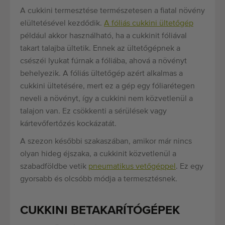
A cukkini termesztése természetesen a fiatal növény
elültetésével kezdődik.
A fóliás cukkini ültetőgép
például akkor használható, ha a cukkinit fóliával
takart talajba ültetik. Ennek az ültetőgépnek a
csészéi lyukat fúrnak a fóliába, ahová a növényt
behelyezik. A fóliás ültetőgép azért alkalmas a
cukkini ültetésére, mert ez a gép egy fóliarétegen
neveli a növényt, így a cukkini nem közvetlenül a
talajon van. Ez csökkenti a sérülések vagy
kártevőfertőzés kockázatát.
A szezon későbbi szakaszában, amikor már nincs
olyan hideg éjszaka, a cukkinit közvetlenül a
szabadföldbe vetik
pneumatikus vetőgéppel
. Ez egy
gyorsabb és olcsóbb módja a termesztésnek.
CUKKINI BETAKARÍTÓGÉPEK