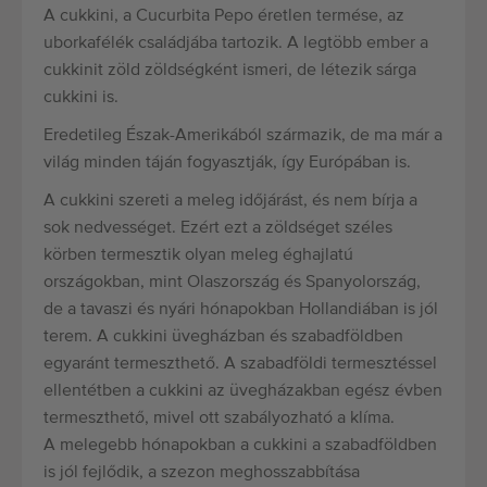
A cukkini, a Cucurbita Pepo éretlen termése, az
uborkafélék családjába tartozik. A legtöbb ember a
cukkinit zöld zöldségként ismeri, de létezik sárga
cukkini is.
Eredetileg Észak-Amerikából származik, de ma már a
világ minden táján fogyasztják, így Európában is.
A cukkini szereti a meleg időjárást, és nem bírja a
sok nedvességet. Ezért ezt a zöldséget széles
körben termesztik olyan meleg éghajlatú
országokban, mint Olaszország és Spanyolország,
de a tavaszi és nyári hónapokban Hollandiában is jól
terem. A cukkini üvegházban és szabadföldben
egyaránt termeszthető. A szabadföldi termesztéssel
ellentétben a cukkini az üvegházakban egész évben
termeszthető, mivel ott szabályozható a klíma.
A melegebb hónapokban a cukkini a szabadföldben
is jól fejlődik, a szezon meghosszabbítása