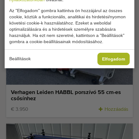
Az "Elfogadom" gombra kattintva ön hozzájárul az összes
cookie, köztük a funkcionális, analitikai és hirdetési/nyomon
követési cookie-k használatához. Ezeket a weboldal
optimalizálására és a hirdetések személyre szabására
használjuk. Ha ezt nem szeretné, kattintson a "Beállítások"
gombra a cookie-beállításainak módosításához.
Beállítások
Elfogadom
Verhagen Leiden HABBL porszívó 55 cm-es
csősínhez
€ 3.950
Hozzáadás