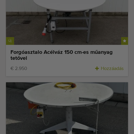
Új
Forgóasztalo Acélváz 150 cm-es műanyag
tetővel
€ 2.950
Hozzáadás