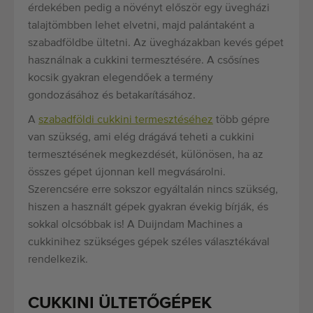
érdekében pedig a növényt először egy üvegházi
talajtömbben lehet elvetni, majd palántaként a
szabadföldbe ültetni. Az üvegházakban kevés gépet
használnak a cukkini termesztésére. A csősínes
kocsik gyakran elegendőek a termény
gondozásához és betakarításához.
A
szabadföldi cukkini termesztéséhez
több gépre
van szükség, ami elég drágává teheti a cukkini
termesztésének megkezdését, különösen, ha az
összes gépet újonnan kell megvásárolni.
Szerencsére erre sokszor egyáltalán nincs szükség,
hiszen a használt gépek gyakran évekig bírják, és
sokkal olcsóbbak is! A Duijndam Machines a
cukkinihez szükséges gépek széles választékával
rendelkezik.
CUKKINI ÜLTETŐGÉPEK