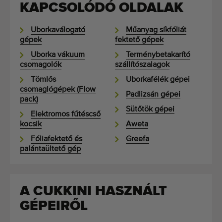
KAPCSOLÓDÓ OLDALAK
Uborkaválogató
Műanyag síkfóliát
gépek
fektető gépek
Uborka vákuum
Terménybetakarító
csomagolók
szállítószalagok
Tömlős
Uborkafélék gépei
csomaglógépek (Flow
Padlizsán gépei
pack)
Sütőtök gépei
Elektromos fűtéscső
kocsik
Aweta
Fóliafektető és
Greefa
palántaültető gép
A CUKKINI HASZNÁLT
GÉPEIRŐL