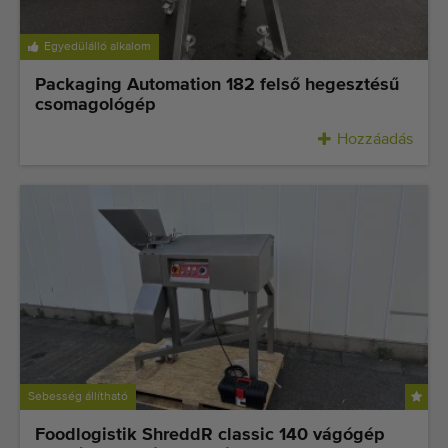
Egyedülálló alkalom
Packaging Automation 182 felső hegesztésű
csomagológép
Hozzáadás
Sebesség állítható
Foodlogistik ShreddR classic 140 vágógép