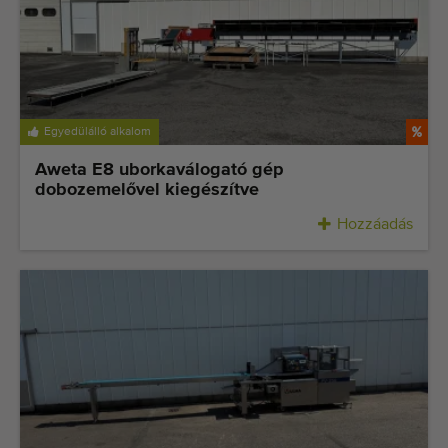
Legutóbb hozzáadott gépek
Értesüljön gépeinkről
Gépeink külföldre szállítása
Egyedülálló alkalom
Gépek
Aweta E8 uborkaválogató gép
dobozemelővel kiegészítve
MÃ¡rkÃ¡k
Hozzáadás
Rólunk
GYIK
Kapcsolat
Blog