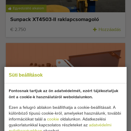
Egyedülálló alkalom
Sunpack XT4503-II raklapcsomagoló
€ 2.750
Hozzáadás
Süti beállítások
Foglalás alapján eladó
Fontosnak tartjuk az ön adatvédelmét, ezért tájékoztatjuk
önt a cookie-k használatáról weboldalunkon.
Egyedülálló alkalom
Ezen a felugró ablakon beállíthatja a cookie-beállításait. A
különböző típusú cookie-król, amelyeket használunk, további
Weterings BIO CHOPPER Super Chopper
információkat talál a
cookie
oldalunkon. Adatkezelési
Compact terményaprító üvegházakhoz
gyakorlatunkkal kapcsolatos részleteket az
adatvédelmi
nyilatkozatunkban
olvashat.