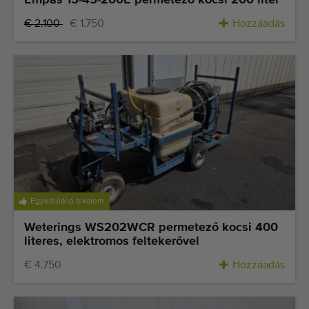
Empas 15-45-200E permetező kocsi 200 liter
€ 2.100
€ 1.750
Hozzáadás
Egyedülálló alkalom
Weterings WS202WCR permetező kocsi 400
literes, elektromos feltekerővel
€ 4.750
Hozzáadás