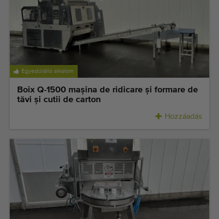
Egyedülálló alkalom
Boix Q-1500 mașina de ridicare și formare de
tăvi și cutii de carton
Hozzáadás