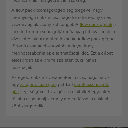
módhoz más-más gépre van szükség.
A flow pack csomagológép segítségével nagy
mennyiségű cukkini csomagolható hatékonyan és
viszonylag alacsony költséggel. A
flow pack gépek
a
cukkinit körbecsomagolják műanyag fóliával, majd a
vízszintes oldal mentén lezárják. A flow pack géppel
történő csomagolás további előnye, hogy
meghosszabbítja az eltarthatósági időt. Ezt a gépet
elsősorban az előre felszeletelt cukkinihez
használják.
Az egész cukkinik darabonként is csomagolhatók
egy
zsugorfóliázó gép
, például
uborkacsomagoló
gép
segítségével. Ez a gép a cukkiniket egyenként
fóliába csomagolja, amely melegítéssel a cukkini
köré zsugorodik.