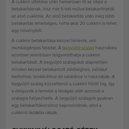
A cukkini ültetése után hamarosan itt az ideje a
betakarításnak, hisz már 6 hét múlva betakaríthatók
az első cukkinik. Az első betakarítás után még több
betakarítás lehetséges, néha akár 20 cukkini is lehet
egy növényből.
A cukkini betakarítása kézzel történik, ami
munkaigényes feladat. A
begyűjtő szalag
használata
azonban jelentősen felgyorsíthatja a cukkini
betakarítását. A begyűjtő szalagokat alapvetően
minden kézzel betakarított zöldséghez, például
karfiolhoz, brokkolihoz és salátához is használják. A
begyűjtő szalag közvetlenül a cukkini fölött lóg, így
a dolgozók a termést a levágás után azonnal a
szalagra helyezhetik. A begyűjtő szalagok gyakran
egy betakarítókocsihoz kapcsolódnak, ahol a
cukkinit ládákba rakják.