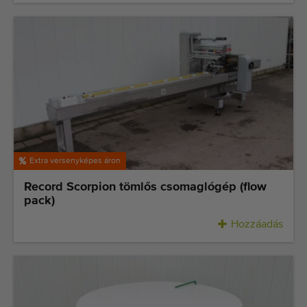
Extra versenyképes áron
Record Scorpion tömlős csomaglógép (flow
pack)
Hozzáadás