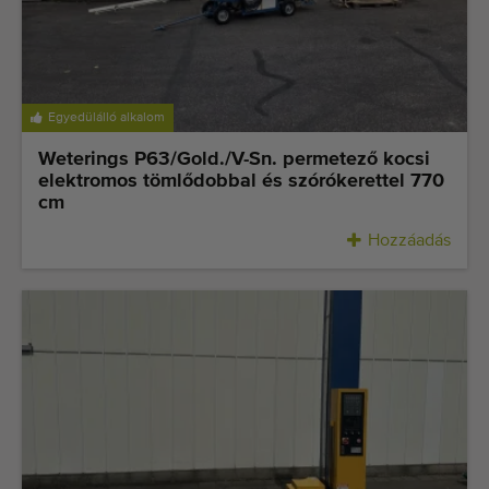
Egyedülálló alkalom
Weterings P63/Gold./V-Sn. permetező kocsi
elektromos tömlődobbal és szórókerettel 770
cm
Hozzáadás