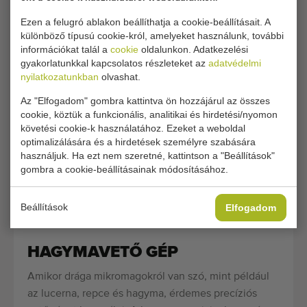
talajba kerüljön, befedve legyen talajjal, majd
Ezen a felugró ablakon beállíthatja a cookie-beállításait. A
összenyomódjon.
különböző típusú cookie-król, amelyeket használunk, további
információkat talál a
cookie
oldalunkon. Adatkezelési
A vetési távolság a vetőkorongban lévő lyukak
gyakorlatunkkal kapcsolatos részleteket az
adatvédelmi
számától függ, és fogaskerekek segítségével is
nyilatkozatunkban
olvashat.
beállítható. A lyuk mérete (milliméterben) határozza
Az "Elfogadom" gombra kattintva ön hozzájárul az összes
meg, hogy milyen típusú magot lehet elvetni a
cookie, köztük a funkcionális, analitikai és hirdetési/nyomon
pneumatikus precíziós vetőgéppel. Ezeket a
követési cookie-k használatához. Ezeket a weboldal
vetőkorongokat kicserélhetik, így ugyanazon
optimalizálására és a hirdetések személyre szabására
használjuk. Ha ezt nem szeretné, kattintson a "Beállítások"
precíziós vetőgépet használhatják különböző
gombra a cookie-beállításainak módosításához.
zöldségek és/vagy virágok vetésére. Ha a kívánt
vetőkorongok nem tartoznak a pneumatikus
Beállítások
Elfogadom
vetőgéphez, külön megrendelhetők.
HAGYMAVETŐ GÉP
Amikor drága mikromagokról van szó, mint például
az lucerna, repce és hagyma, érdemes precíziós