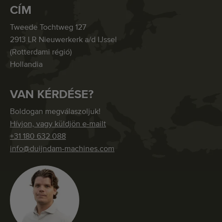
CÍM
Tweede Tochtweg 127
2913 LR Nieuwerkerk a/d IJssel
(Rotterdami régió)
Hollandia
VAN KÉRDÉSE?
Boldogan megválaszoljuk!
Hívjon, vagy küldjön e-mailt
+31 180 632 088
info@duijndam-machines.com