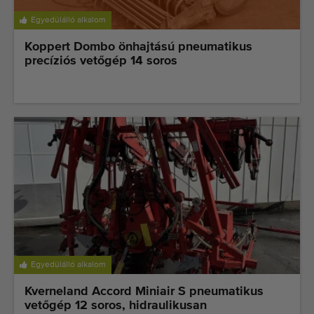
Minőségi gépek
Egyedülálló alkalom
Szakértő személyzet
Koppert Dombo önhajtású pneumatikus
Kiszállítás világszerte
precíziós vetőgép 14 soros
1977-óta
Egyedülálló alkalom
Kverneland Accord Miniair S pneumatikus
vetőgép 12 soros, hidraulikusan