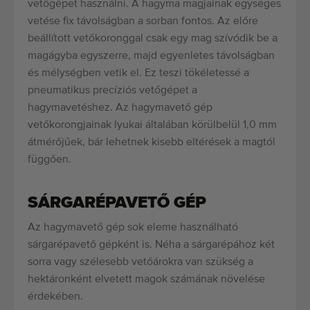
vetőgépet használni. A hagyma magjainak egységes
vetése fix távolságban a sorban fontos. Az előre
beállított vetőkoronggal csak egy mag szívódik be a
magágyba egyszerre, majd egyenletes távolságban
és mélységben vetik el. Ez teszi tökéletessé a
pneumatikus precíziós vetőgépet a
hagymavetéshez. Az hagymavető gép
vetőkorongjainak lyukai általában körülbelül 1,0 mm
átmérőjűek, bár lehetnek kisebb eltérések a magtól
függően.
SÁRGARÉPAVETŐ GÉP
Az hagymavető gép sok eleme használható
sárgarépavető gépként is. Néha a sárgarépához két
sorra vagy szélesebb vetőárokra van szükség a
hektáronként elvetett magok számának növelése
érdekében.