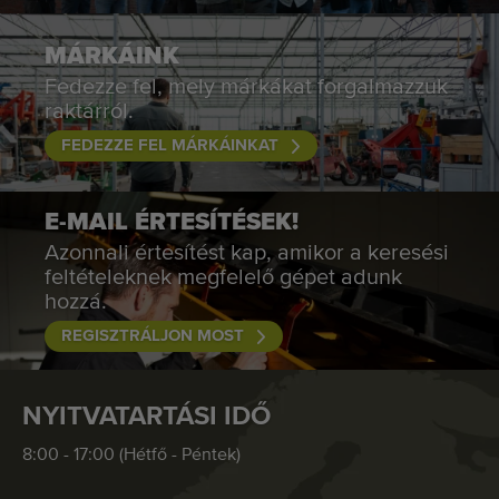
MÁRKÁINK
Fedezze fel, mely márkákat forgalmazzuk
raktárról.
FEDEZZE FEL MÁRKÁINKAT
E-MAIL ÉRTESÍTÉSEK!
Azonnali értesítést kap, amikor a keresési
feltételeknek megfelelő gépet adunk
hozzá.
REGISZTRÁLJON MOST
NYITVATARTÁSI IDŐ
8:00 - 17:00 (Hétfő - Péntek)