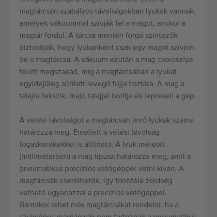
magtárcsán szabályos távolságokban lyukak vannak,
amelyek vákuummal szívják fel a magot, amikor a
magtár fordul. A tárcsa mentén forgó szintezők
biztosítják, hogy lyukanként csak egy magot szívjon
be a magtárcsa. A vákuum ezután a mag csoroszlya
fölött megszakad, míg a magtárcsában a lyukat
egyidejűleg sűrített levegő fújja tisztára. A mag a
talajra fekszik, majd talajjal borítja és lepréseli a gép.
A vetési távolságot a magtárcsán levő lyukak száma
határozza meg. Emellett a vetési távolság
fogaskerekekkel is állítható. A lyuk méretét
(milliméterben) a mag típusa határozza meg, amit a
pneumatikus precíziós vetőgéppel vetni kíván. A
magtárcsák cserélhetők, így többféle zöldség
vethető ugyanazzal a precíziós vetőgéppel.
Bármikor lehet más magtárcsákat rendelni, ha a