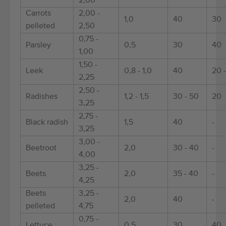
2,00
Carrots
2,00 -
1,0
40
30
pelleted
2,50
0,75 -
Parsley
0,5
30
40
1,00
1,50 -
Leek
0,8 - 1,0
40
20 
2,25
2,50 -
Radishes
1,2 - 1,5
30 - 50
20
3,25
2,75 -
Black radish
1,5
40
-
3,25
3,00 -
Beetroot
2,0
30 - 40
-
4,00
3,25 -
Beets
2,0
35 - 40
-
4,25
Beets
3,25 -
2,0
40
-
pelleted
4,75
0,75 -
Lettuce
0,5
30
40