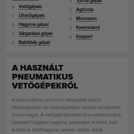
Torma gépei
Vetőgépek
Agricola
Ültetőgépek
Monosem
Hagyma gépei
Kverneland
Sárgarépa gépei
Koppert
Babfélék gépei
A HASZNÁLT
PNEUMATIKUS
VETŐGÉPEKRŐL
A pneumatikus precíziós vetőgépek precíz
távolságokban és mélységekben vetnek mindenféle
finom magot. A vetőgép típusától és a vetőkorongok
típusától függően hagyma, sárgarépa, endívia, bab,
kukorica, póréhagyma, spenót, saláta, retek,