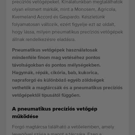
precíziós vetőgépeket. Kínálatunkban megtalálhatók
olyan elismert márkák, mint a Monosem, Agricola,
Kverneland Accord és Gaspardo. Készletünk
folyamatosan változik, ezért figyelje ezt az oldalt,
hogy lássa, milyen pneumatikus precíziós vetőgépek
állnak rendelkezésre eladásra.
Pneumatikus vetőgépek használatosak
mindenféle finom mag vetéséhez pontos
távolságokban és pontos mélységekben.
Hagymák, répák, cikória, bab, kukorica,
napraforgó és különböző egyéb zöldségek
vethetők a magtárcsák és a pneumatikus precíziós
vetőgépektől típusától függően.
A pneumatikus precíziós vetőgép
működése
Forgó magtárcsa található a vetőelemben, amely
levegővel szívja a magot a tárcsára. Ezen a