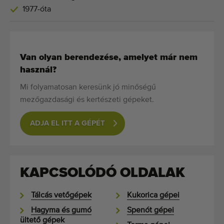
1977-óta
Van olyan berendezése, amelyet már nem
használ?
Mi folyamatosan keresünk jó minőségű
mezőgazdasági és kertészeti gépeket.
ADJA EL ITT A GÉPÉT
KAPCSOLÓDÓ OLDALAK
Tálcás vetőgépek
Kukorica gépei
Hagyma és gumó
Spenót gépei
ültető gépek