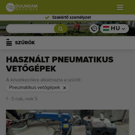
Szakértő személyzet
Virágok és dísznövények
(587)
HU
Szabadföldi zöldségek
(570)
SZŰRŐK
Üvegházi zöldségek
(350)
HASZNÁLT PNEUMATIKUS
VETŐGÉPEK
Gyümölcsök
(336)
A következőkre alkalmazta a szűrőt:
Szállítószalagok
(441)
Pneumatikus vetőgépek
Kínálja eladásra gépét!
1 - 5 nak,-nek 5
Keresés típusonként
Legutóbb megtekintett gépek