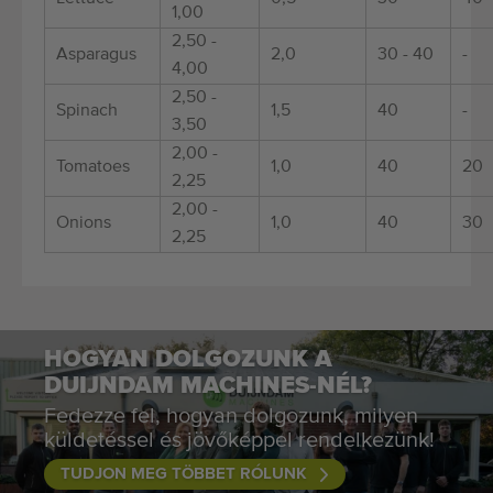
1,00
2,50 -
Asparagus
2,0
30 - 40
-
4,00
2,50 -
Spinach
1,5
40
-
3,50
2,00 -
Tomatoes
1,0
40
20
2,25
2,00 -
Onions
1,0
40
30
2,25
HOGYAN DOLGOZUNK A
DUIJNDAM MACHINES-NÉL?
Fedezze fel, hogyan dolgozunk, milyen
küldetéssel és jövőképpel rendelkezünk!
TUDJON MEG TÖBBET RÓLUNK