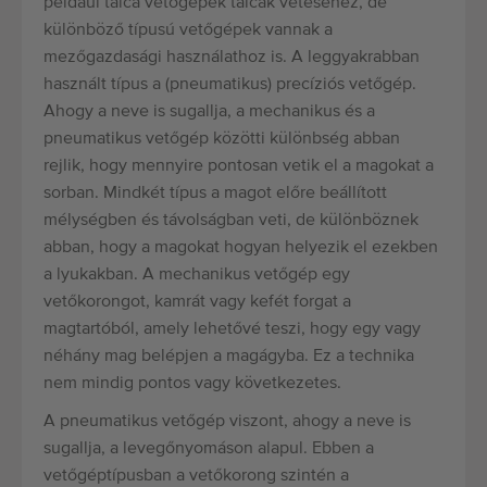
például tálca vetőgépek tálcák vetéséhez, de
különböző típusú vetőgépek vannak a
mezőgazdasági használathoz is. A leggyakrabban
használt típus a (pneumatikus) precíziós vetőgép.
Ahogy a neve is sugallja, a mechanikus és a
pneumatikus vetőgép közötti különbség abban
rejlik, hogy mennyire pontosan vetik el a magokat a
sorban. Mindkét típus a magot előre beállított
mélységben és távolságban veti, de különböznek
abban, hogy a magokat hogyan helyezik el ezekben
a lyukakban. A mechanikus vetőgép egy
vetőkorongot, kamrát vagy kefét forgat a
magtartóból, amely lehetővé teszi, hogy egy vagy
néhány mag belépjen a magágyba. Ez a technika
nem mindig pontos vagy következetes.
A pneumatikus vetőgép viszont, ahogy a neve is
sugallja, a levegőnyomáson alapul. Ebben a
vetőgéptípusban a vetőkorong szintén a