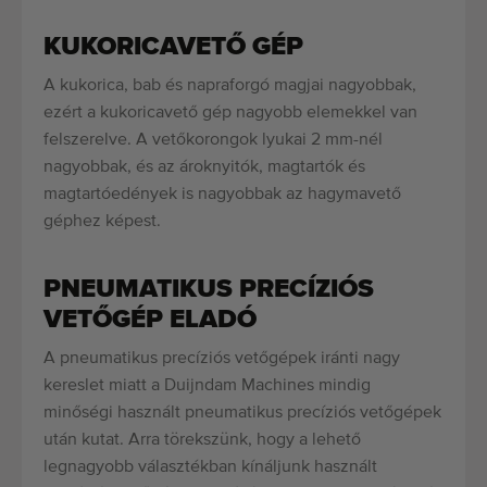
KUKORICAVETŐ GÉP
A kukorica, bab és napraforgó magjai nagyobbak,
ezért a kukoricavető gép nagyobb elemekkel van
felszerelve. A vetőkorongok lyukai 2 mm-nél
nagyobbak, és az ároknyitók, magtartók és
magtartóedények is nagyobbak az hagymavető
géphez képest.
PNEUMATIKUS PRECÍZIÓS
VETŐGÉP ELADÓ
A pneumatikus precíziós vetőgépek iránti nagy
kereslet miatt a Duijndam Machines mindig
minőségi használt pneumatikus precíziós vetőgépek
után kutat. Arra törekszünk, hogy a lehető
legnagyobb választékban kínáljunk használt