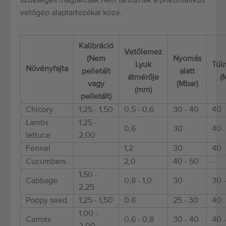
szükséges magtárcsák nem tartoznak a pneumatikus
vetőgép alaptartozékai közé.
Kalibráció
Vetőlemez
(Nem
Nyomás
Lyuk
Túl
Növényfajta
pelletált
alatt
átmérője
(
vagy
(Mbar)
(mm)
pelletált)
Chicory
1,25 - 1,50
0,5 - 0,6
30 - 40
40
Lambs
1,25 -
0,6
30
40
lettuce
2,00
Fennel
1,2
30
40
Cucumbers
2,0
40 - 50
-
1,50 -
Cabbage
0,8 - 1,0
30
30 
2,25
Poppy seed
1,25 - 1,50
0.8
25 - 30
40
1,00 -
Carrots
0,6 - 0,8
30 - 40
40 