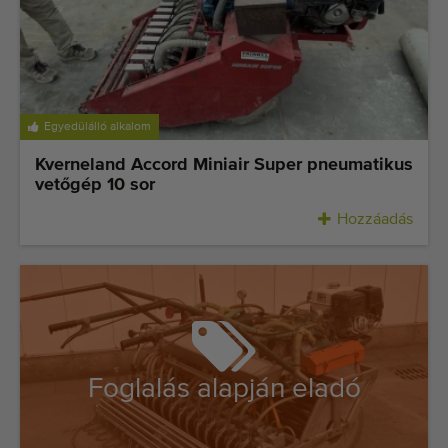
Legutóbb hozzáadott gépek
Értesüljön gépeinkről
Gépeink külföldre szállítása
Egyedülálló alkalom
Gépek
Kverneland Accord Miniair Super pneumatikus
vetőgép 10 sor
MÃ¡rkÃ¡k
Hozzáadás
Rólunk
GYIK
Kapcsolat
Foglalás alapján eladó
Blog