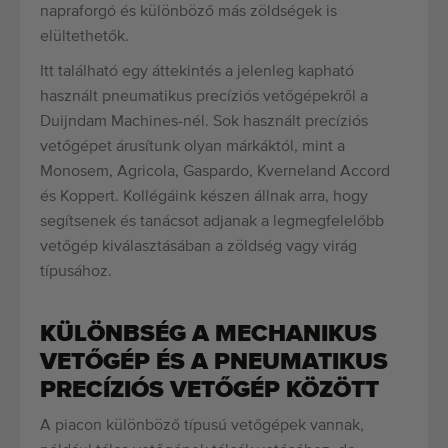
napraforgó és különböző más zöldségek is
elültethetők.
Itt található egy áttekintés a jelenleg kapható
használt pneumatikus precíziós vetőgépekről a
Duijndam Machines-nél. Sok használt precíziós
vetőgépet árusítunk olyan márkáktól, mint a
Monosem, Agricola, Gaspardo, Kverneland Accord
és Koppert. Kollégáink készen állnak arra, hogy
segítsenek és tanácsot adjanak a legmegfelelőbb
vetőgép kiválasztásában a zöldség vagy virág
típusához.
KÜLÖNBSÉG A MECHANIKUS
VETŐGÉP ÉS A PNEUMATIKUS
PRECÍZIÓS VETŐGÉP KÖZÖTT
A piacon különböző típusú vetőgépek vannak,