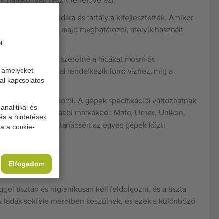
k hatékonyan teszik lehetővé ezt.
minden típusú ládára és tartályra kifejlesztették. Amikor
 ládák méreteivel, majd meghatározni, melyik használt
l
t és azt, hogyan szeretné a ládákat mosni és
, amelyeket
emmel vagy kazánnal rendelkezik forró vízhez, míg a
al kapcsolatos
ő használt ládamosóról. A gépek specifikációi változhatnak
analitikai és
ládamosókkal az alábbi márkákból: Mafo, Limex, Unikon,
és a hirdetések
k munkatársunkhoz tanácsért az egyes gépek közti
a a cookie-
Elfogadom
el tisztán és higiénikusan kell feldolgozni, és a tiszta
A ládák sokféle méretben készülnek, és ezek a különböző