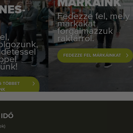
MÁRKÁINK
NES-
Fedezze fel, mely
márkákat
forgalmazzuk
el,
raktárról.
olgozunk,
ldetéssel
FEDEZZE FEL MÁRKÁINKAT
ppel
ünk!
G TÖBBET
NK
 IDŐ
ek)