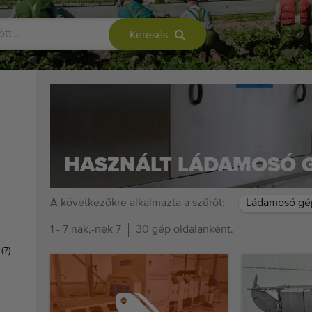
Keresés
HASZNÁLT LÁDAMOSÓ 
A következőkre alkalmazta a szűrőt:
Ládamosó gé
1 - 7 nak,-nek 7
30 gép oldalanként.
k
(7)