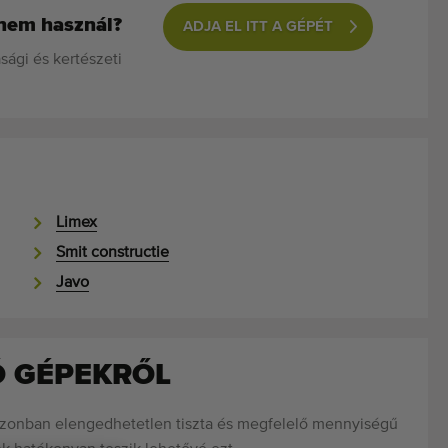
 nem használ?
ADJA EL ITT A GÉPÉT
ági és kertészeti
Limex
Smit constructie
Javo
Ó GÉPEKRŐL
 Azonban elengedhetetlen tiszta és megfelelő mennyiségű