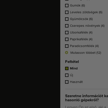
Gumók
(6)
Leveles zöldségek
(6)
Gyümölcsök
(6)
Cserepes növények
(4)
Uborkafélék
(4)
Paprikafélék
(4)
Paradicsomfélék
(4)
Mutasson többet (12)
Feltétel
Mind
Új
Használt
Szeretne információt k
hasonló gépekről?
Legyen Ön az első, aki a