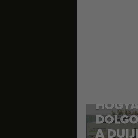
HOGY
DOLG
A DUI