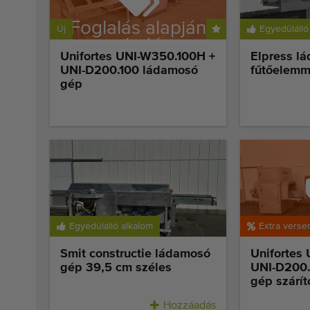
Foglalás alapján
Új
Egyedülálló
eladó
Unifortes UNI-W350.100H +
Elpress l
UNI-D200.100 ládamosó
fűtőelemm
gép
Fogla
Egyedülálló alkalom
Extra verse
Smit constructie ládamosó
Unifortes 
gép 39,5 cm széles
UNI-D200
gép szárít
Hozzáadás