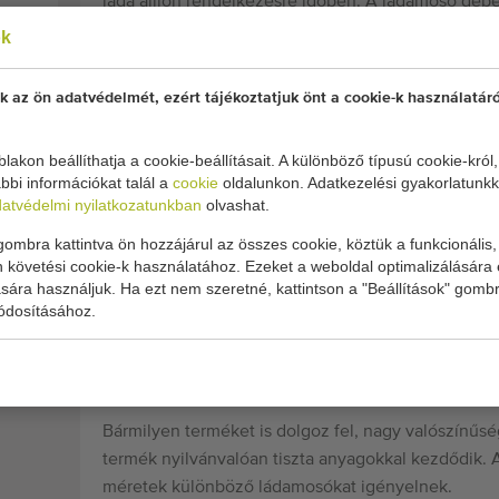
láda álljon rendelkezésre időben. A ládamosó gépe
ok
A rozsdamentes acélból készült ládamosókat szinte 
egy használt ládamosót választ, fontos elkezdeni a
ládamosók alkalmasak rájuk.
k az ön adatvédelmét, ezért tájékoztatjuk önt a cookie-k használatáró
Fontos még figyelembe venni a szükséges kapacitás
lakon beállíthatja a cookie-beállításait. A különböző típusú cookie-król
fertőtleníteni. Néhány ipari ládamosó saját fűtőel
bbi információkat talál a
cookie
oldalunkon. Adatkezelési gyakorlatunkk
tálcamosóknak szárítója lehet.
atvédelmi nyilatkozatunkban
olvashat.
Ezen az oldalon áttekintést talál az összes elérhet
ombra kattintva ön hozzájárul az összes cookie, köztük a funkcionális, 
a típus és a márka szerint. Gyakran rendelkezünk 
 követési cookie-k használatához. Ezeket a weboldal optimalizálására 
Hobart, Numafa, Aliias, Vitech. Forduljon az egyi
ára használjuk. Ha ezt nem szeretné, kattintson a "Beállítások" gombr
ódosításához.
különbségekről és lehetőségekről.
LÁDAMOSÓ
Bármilyen terméket is dolgoz fel, nagy valószínűségg
termék nyilvánvalóan tiszta anyagokkal kezdődik. 
méretek különböző ládamosókat igényelnek.