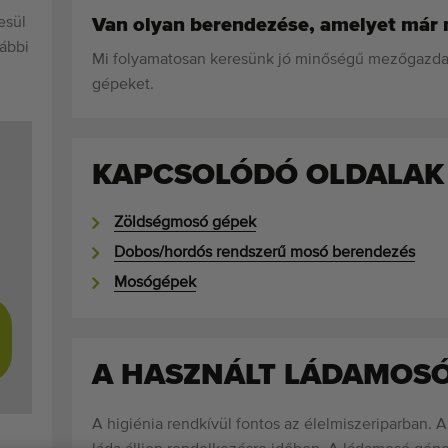
esül
Van olyan berendezése, amelyet már
lábbi
Mi folyamatosan keresünk jó minőségű mezőgazdas
gépeket.
KAPCSOLÓDÓ OLDALAK
Zöldségmosó gépek
Dobos/hordós rendszerű mosó berendezés
Mosógépek
A HASZNÁLT LÁDAMOS
A higiénia rendkívül fontos az élelmiszeriparban.