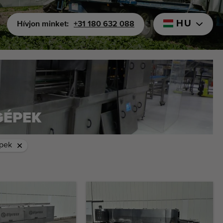
HU
Hívjon minket:
+31 180 632 088
GÉPEK
pek