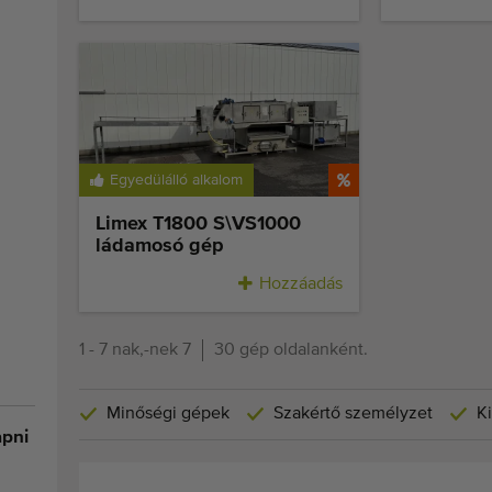
Egyedülálló alkalom
Limex T1800 S\VS1000
ládamosó gép
Hozzáadás
1 - 7 nak,-nek 7
30 gép oldalanként.
Minőségi gépek
Szakértő személyzet
Ki
apni