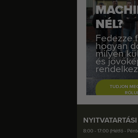
MACHI
NÉL?
Fedezze f
hogyan d
milyen kü
és jövőké
rendelkez
TUDJON ME
RÓLU
NYITVATARTÁSI
8:00 - 17:00 (Hétfő - Pént