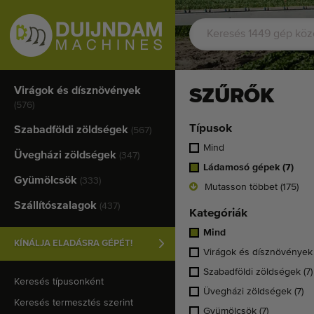
Virágok és dísznövények
SZŰRŐK
(576)
Típusok
Szabadföldi zöldségek
(567)
Mind
Üvegházi zöldségek
(347)
Ládamosó gépek
(7)
Gyümölcsök
(333)
Mutasson többet (175)
Szállítószalagok
(437)
Kategóriák
Mind
KÍNÁLJA ELADÁSRA GÉPÉT!
Virágok és dísznövénye
Szabadföldi zöldségek
(7)
Keresés típusonként
Üvegházi zöldségek
(7)
Keresés termesztés szerint
Gyümölcsök
(7)