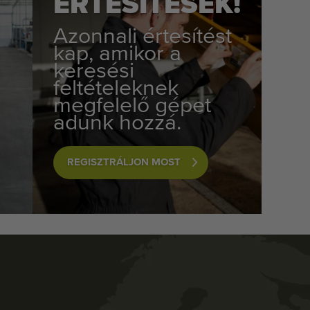
ÉRTESÍTÉSEK!
Azonnali értesítést
kap, amikor a
keresési
feltételeknek
megfelelő gépet
adunk hozzá.
REGISZTRÁLJON MOST