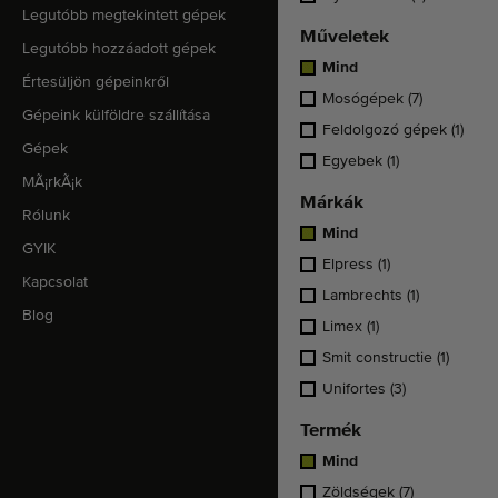
Legutóbb megtekintett gépek
Műveletek
Legutóbb hozzáadott gépek
Mind
Értesüljön gépeinkről
Mosógépek
(7)
Gépeink külföldre szállítása
Feldolgozó gépek
(1)
Gépek
Egyebek
(1)
MÃ¡rkÃ¡k
Márkák
Rólunk
Mind
GYIK
Elpress
(1)
Kapcsolat
Lambrechts
(1)
Blog
Limex
(1)
Smit constructie
(1)
Unifortes
(3)
Termék
Mind
Zöldségek
(7)