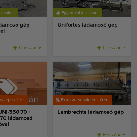
 alkalom
Egyedülálló alkalom
ádamosó gép
Unifortes ládamosó gép
el
Hozzáadás
Hozzáadás
lás alapján
nyképes áron
Extra versenyképes áron
eladó
UNI-350.70 +
Lambrechts ládamosó gép
.70 ládamosó
óval
Hozzáadás