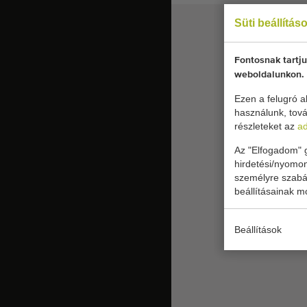
Süti beállítás
Fontosnak tartju
weboldalunkon.
Ezen a felugró ab
használunk, tová
részleteket az
ad
Az "Elfogadom" g
hirdetési/nyomon
személyre szabás
beállításainak m
Beállítások