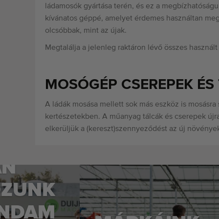
ládamosók gyártása terén, és ez a megbízhatóságu
kívánatos géppé, amelyet érdemes használtan megv
olcsóbbak, mint az újak.
Megtalálja a jelenleg raktáron lévő összes haszn
MOSÓGÉP CSEREPEK ÉS
A ládák mosása mellett sok más eszköz is mosásra s
kertészetekben. A műanyag tálcák és cserepek újraf
elkerüljük a (kereszt)szennyeződést az új növénye
AN
OZUNK
JNDAM