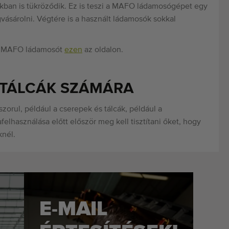
kban is tükröződik. Ez is teszi a MAFO ládamosógépet egy
ásárolni. Végtére is a használt ládamosók sokkal
ált MAFO ládamosót
ezen
az oldalon.
 TÁLCÁK SZÁMÁRA
zorul, például a cserepek és tálcák, például a
elhasználása előtt először meg kell tisztítani őket, hogy
knél.
E-MAIL