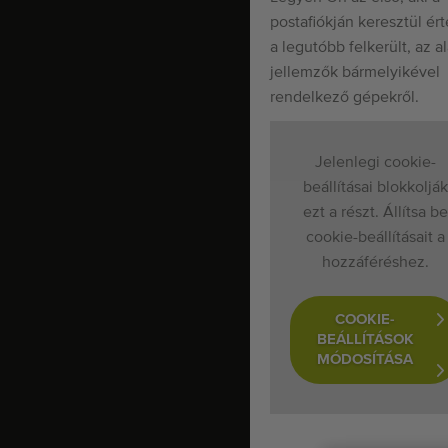
postafiókján keresztül ért
a legutóbb felkerült, az a
jellemzők bármelyikével
rendelkező gépekről.
Jelenlegi cookie-
beállításai blokkolják
ezt a részt. Állítsa be
cookie-beállításait a
hozzáféréshez.
COOKIE-
BEÁLLÍTÁSOK
MÓDOSÍTÁSA