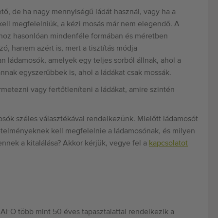
tő, de ha nagy mennyiségű ládát használ, vagy ha a
ell megfelelniük, a kézi mosás már nem elegendő. A
khoz hasonlóan mindenféle formában és méretben
ó, hanem azért is, mert a tisztítás módja
n ládamosók, amelyek egy teljes sorból állnak, ahol a
vannak egyszerűbbek is, ahol a ládákat csak mossák.
metezni vagy fertőtleníteni a ládákat, amire szintén
osók széles választékával rendelkezünk. Mielőtt ládamosót
etelményeknek kell megfelelnie a ládamosónak, és milyen
nek a kitalálása? Akkor kérjük, vegye fel a
kapcsolatot
AFO több mint 50 éves tapasztalattal rendelkezik a