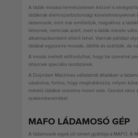
A ládák mosása természetesen kézzel is elvégezhe
ládáknak élelmiszerbiztonsági követelményeknek k
ládamosók, mint már említettük, magukhoz a ládá
léteznek, nemcsak azért, mert a ládák mérete változ
alkalmazásonként eltérő lehet. Vannak például olya
ládákat egyszerre mossák, öblítik és szárítják, de 
A mosás mellett előfordulhat, hogy be szeretné per
léteznek speciális rendszerek.
A Duijndam Machines vállalatnál általában a ládam
vásárolna, fontos, hogy meghatározza, milyen köv
méretű ládákat szeretne mosni vele. Gondot okoz en
szakembereinkkel.
MAFO LÁDAMOSÓ GÉP
A ládamosók egyik jól ismert gyártója a MAFO. A M