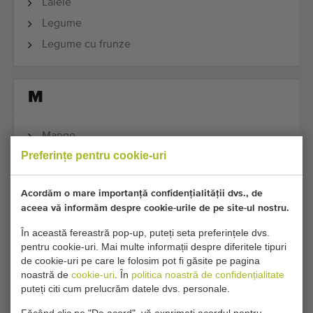
Lalele
Legume
Legume cu frunze
M
Mango
Preferințe pentru cookie-uri
Mere
Morcovi
Acordăm o mare importanță confidențialității dvs., de
Murături
aceea vă informăm despre cookie-urile de pe site-ul nostru.
În această fereastră pop-up, puteți seta preferințele dvs.
pentru cookie-uri. Mai multe informații despre diferitele tipuri
N
de cookie-uri pe care le folosim pot fi găsite pe pagina
noastră de
cookie-uri
. În
politica noastră de confidențialitate
puteți citi cum prelucrăm datele dvs. personale.
Nap
Napii