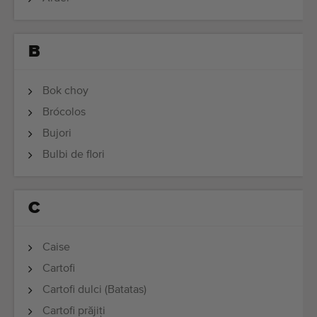
Ultimele mașini adăugate
Notificări despre mașini disponibile
B
Importați o mașină
Bok choy
Brócolos
Machines
Bujori
Marci
Bulbi de flori
Despre noi
C
FAQ
Contact
Caise
Cartofi
Blog
Cartofi dulci (Batatas)
Cartofi prăjiți