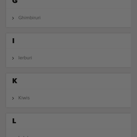
G
Ghimbiruri
I
Ierburi
K
Kiwis
L