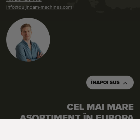
info@duijndam-machines.com
ÎNAPOI SUS
CEL MAI MARE
ASORTIMENT ÎN EUROPA
Google Reviews
4.7