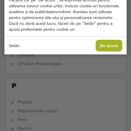
Făcând clic pe "De acord", vă exprimați acordul pentru
utilizarea tuturor cookie-urilor, inclusiv cookie-uri funcționale,
Nectarine
analitice și de publicitate/urmărire. Acestea sunt utilizate
Nuci
pentru optimizarea site-ului și personalizarea reclamelor.
Dacă nu doriți acest lucru, faceți clic pe "Setări" pentru a
ajusta preferințele pentru cookie-uri.
O
Setări
De acord
Orhidee
Orhidee Phalaenopsis
P
Pepeni
Pepiniera de copaci
Pere
Piersici