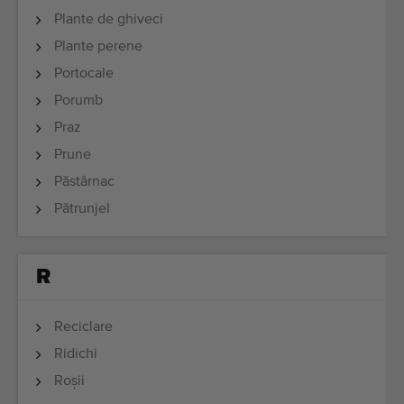
Plante de ghiveci
Plante perene
Portocale
Porumb
Praz
Prune
Păstârnac
Pătrunjel
R
Reciclare
Ridichi
Roşii