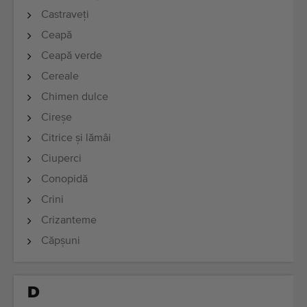
Echipamente de calitate
Castraveţi
Personal expert
Ceapă
Livrare în întreaga lume
Ceapă verde
Din 1977
Cereale
Chimen dulce
Cireșe
Citrice și lămâi
Ciuperci
Conopidă
Crini
Crizanteme
Căpşuni
D