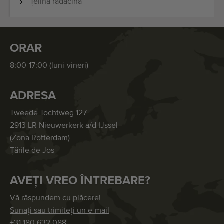
Țelină rădăcină
ORAR
8:00-17:00 (luni-vineri)
ADRESA
Tweede Tochtweg 127
2913 LR Nieuwerkerk a/d IJssel
(Zona Rotterdam)
Țările de Jos
AVEȚI VREO ÎNTREBARE?
Vă răspundem cu plăcere!
Sunați sau trimiteți un e-mail
+31 180 632 088