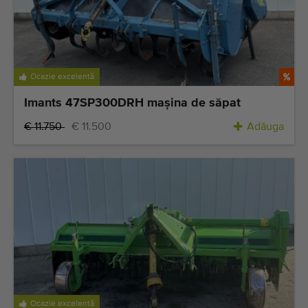
Ocazie excelentă
Imants 47SP300DRH maşina de săpat
€ 11.750
€ 11.500
Adăuga
Ocazie excelentă