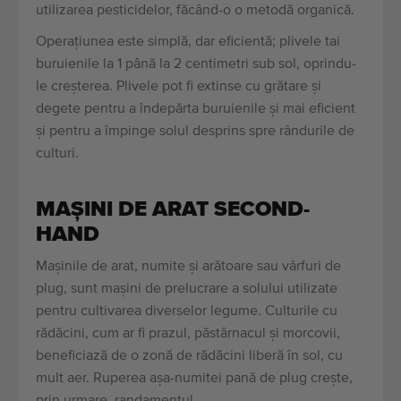
utilizarea pesticidelor, făcând-o o metodă organică.
Operațiunea este simplă, dar eficientă; plivele tai
buruienile la 1 până la 2 centimetri sub sol, oprindu-
le creșterea. Plivele pot fi extinse cu grătare și
degete pentru a îndepărta buruienile și mai eficient
și pentru a împinge solul desprins spre rândurile de
culturi.
MAȘINI DE ARAT SECOND-
HAND
Mașinile de arat, numite și arătoare sau vârfuri de
plug, sunt mașini de prelucrare a solului utilizate
pentru cultivarea diverselor legume. Culturile cu
rădăcini, cum ar fi prazul, păstârnacul și morcovii,
beneficiază de o zonă de rădăcini liberă în sol, cu
mult aer. Ruperea așa-numitei pană de plug crește,
prin urmare, randamentul.