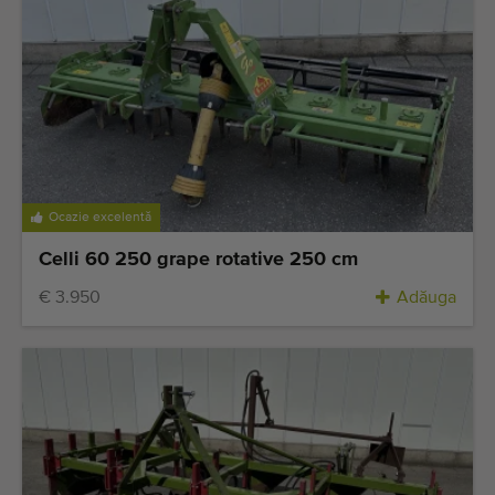
Ocazie excelentă
Celli 60 250 grape rotative 250 cm
€ 3.950
Adăuga