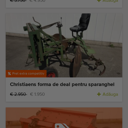
€ 5.750
€ 4.950
Adăuga
Pret extra competitiv
Christiaens forma de deal pentru sparanghel
€ 2.950
€ 1.950
Adăuga