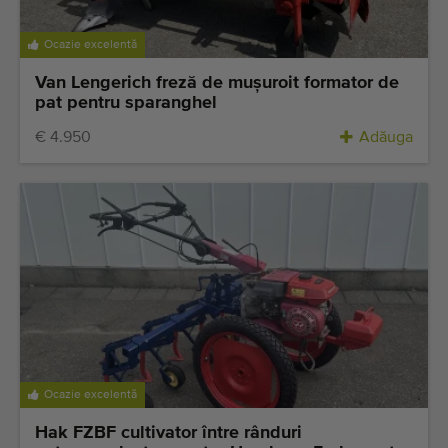
Ocazie excelentă
Van Lengerich freză de muşuroit formator de
pat pentru sparanghel
€ 4.950
Adăuga
Ocazie excelentă
Hak FZBF cultivator între rânduri