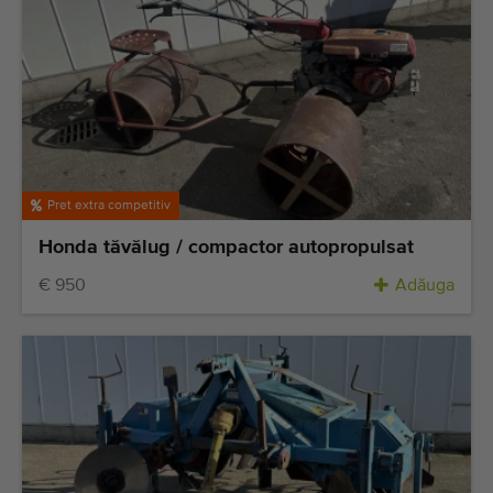
Pret extra competitiv
Honda tăvălug / compactor autopropulsat
€ 950
Adăuga