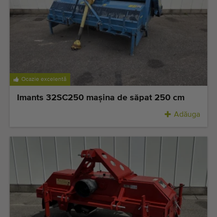
Echipamente de calitate
Personal expert
Livrare în întreaga lume
Din 1977
Ocazie excelentă
Imants 32SC250 maşina de săpat 250 cm
Adăuga