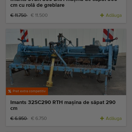
cm cu rolă de greblare
€ 11.750
€ 11.500
Adăuga
Pret extra competitiv
Imants 32SC290 RTH maşina de săpat 290
cm
€ 6.950
€ 6.750
Adăuga