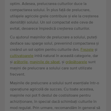
optim. Adesea, prelucrarea culturilor duce la
compactarea solului. În plus față de prelucrare,
utilajele agricole grele contribuie și ele la creșterea
densității solului. Un sol compactat este ceva de
evitat, deoarece împiedică creșterea culturilor.
Cu ajutorul mașinilor de prelucrare a solului, puteți
desface sau sparge solul, prevenind compactarea și
creând un sol optim pentru culturile dvs.
Frezele
și
cultivatoarele
intră natural în această categorie, dar
și
arătorile
,
mașinile de săpat
, și
grăpătoarele
sunt
mașini de prelucrare a solului care sunt utilizate
frecvent.
Mașinile de prelucrare a solului sunt esențiale într-o
operațiune agricolă de succes. Cu toate acestea,
mașinile noi pot fi destul de costisitoare pentru
achiziționare, în special dacă schimbați culturile în
mod regulat. Prin urmare, recomandăm în general să