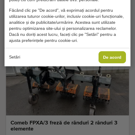
Ocazie excelentă
Făcând clic pe "De acord", vă exprimați acordul pentru
utilizarea tuturor cookie-urilor, inclusiv cookie-uri funcționale,
Comeb freză de rânduri 12 rânduri pliabile
analitice și de publicitate/urmărire. Acestea sunt utilizate
hidraulic
pentru optimizarea site-ului și personalizarea reclamelor.
Dacă nu doriți acest lucru, faceți clic pe "Setări" pentru a
Adăuga
ajusta preferințele pentru cookie-uri.
Setări
De acord
Comeb FPXA/3 freză de rânduri 2 rânduri 3
elemente