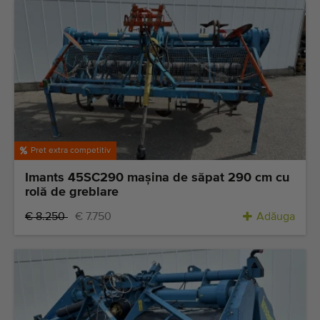
Pret extra competitiv
Imants 45SC290 maşina de săpat 290 cm cu
rolă de greblare
€ 8.250
€ 7.750
Adăuga