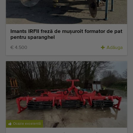
Imants IRFII freză de muşuroit formator de pat
pentru sparanghel
€ 4.500
Adăuga
Ocazie excelentă