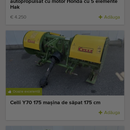
autopropulsat cu motor Honda cu 5 elemente
Hak
€ 4.250
Adăuga
Ocazie excelentă
Celli Y70 175 maşina de săpat 175 cm
Adăuga