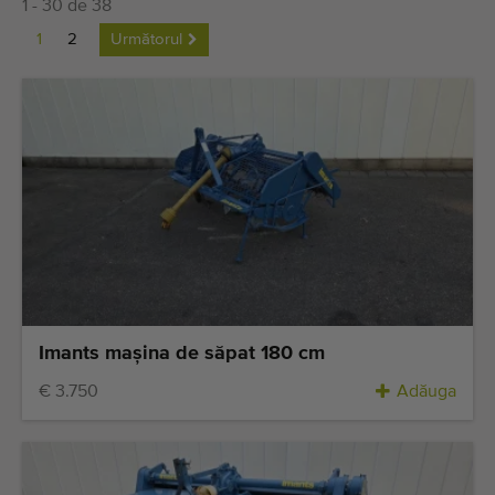
1 - 30 de 38
Ultimele mașini adăugate
1
2
Următorul
Notificări despre mașini disponibile
Importați o mașină
Machines
Marci
Despre noi
FAQ
Imants maşina de săpat 180 cm
Contact
€ 3.750
Adăuga
Blog