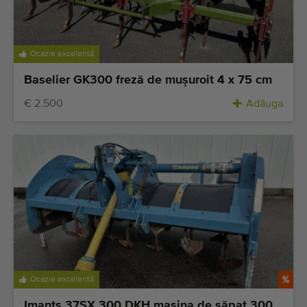
Ocazie excelentă
Baselier GK300 freză de muşuroit 4 x 75 cm
€ 2.500
Adăuga
Ocazie excelentă
Imants 37SX 300 DKH maşina de săpat 300