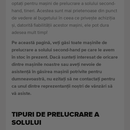
optați pentru mașini de prelucrare a solului second-
hand, tineri. Acestea sunt mai prietenoase din punct
de vedere al bugetului în ceea ce privește achiziția
și, datorită fiabilității acestor mașini, ele pot dura
adesea mult timp!
Pe această pagină, veți găsi toate mașinile de
prelucrare a solului second-hand pe care le avem
în stoc în prezent. Dacă sunteți interesat de oricare
dintre mașinile noastre sau aveți nevoie de
asistență în găsirea mașinii potrivite pentru
dumneavoastră, nu ezitați să ne contactați pentru
ca unul dintre reprezentanții noștri de vânzări să
vă asiste.
TIPURI DE PRELUCRARE A
SOLULUI