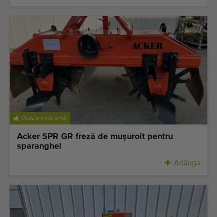
Ocazie excelentă
Acker SPR GR freză de muşuroit pentru
sparanghel
Adăuga