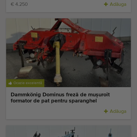
€ 4.250
Adăuga
Ocazie excelentă
Dammkönig Dominus freză de muşuroit
formator de pat pentru sparanghel
Adăuga