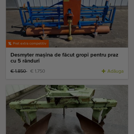
Pret extra competitiv
Desmyter maşina de făcut gropi pentru praz
cu 5 rânduri
€ 1.850
€ 1.750
Adăuga