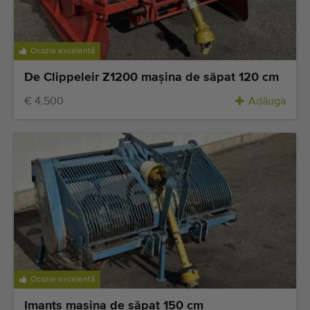
Ocazie excelentă
De Clippeleir Z1200 maşina de săpat 120 cm
€ 4.500
Adăuga
Ocazie excelentă
Imants maşina de săpat 150 cm