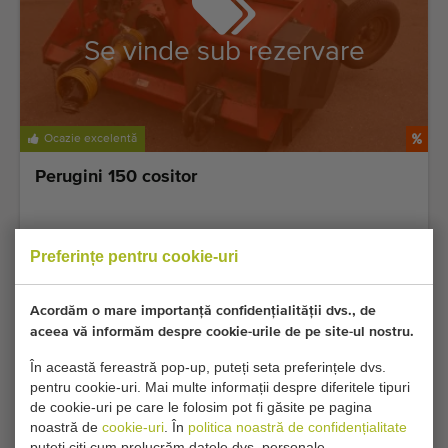
Se vinde sub rezervare
Ocazie excelentă
Perugini 150 cositor
Preferințe pentru cookie-uri
Acordăm o mare importanță confidențialității dvs., de
aceea vă informăm despre cookie-urile de pe site-ul nostru.
În această fereastră pop-up, puteți seta preferințele dvs.
pentru cookie-uri. Mai multe informații despre diferitele tipuri
de cookie-uri pe care le folosim pot fi găsite pe pagina
noastră de
cookie-uri
. În
politica noastră de confidențialitate
puteți citi cum prelucrăm datele dvs. personale.