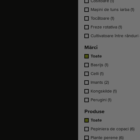
Cositoare
(1)
Mașini de tuns iarba
(1)
Tocătoare
(1)
Freze rotativa
(1)
Cultivatoare între rânduri
Mărci
Toate
Basrijs
(1)
Celli
(1)
Imants
(2)
Kongskilde
(1)
Perugini
(1)
Produse
Toate
Pepiniera de copaci
(6)
Plante perene
(6)