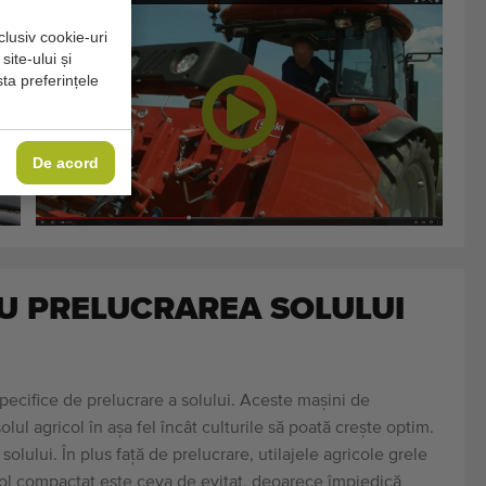
clusiv cookie-uri
site-ului și
sta preferințele
De acord
U PRELUCRAREA SOLULUI
specifice de prelucrare a solului. Aceste mașini de
lul agricol în așa fel încât culturile să poată crește optim.
lului. În plus față de prelucrare, utilajele agricole grele
n sol compactat este ceva de evitat, deoarece împiedică