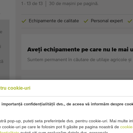
1 - 13 de 13
30 de mașini pe pagină.
.
Echipamente de calitate
Personal expert
de
i
Aveți echipamente pe care nu le mai u
Suntem permanent în căutare de utilaje agricole și h
tă
PAGINI ÎNRUDITE
tru cookie-uri
Maşini de săpat
mportanță confidențialității dvs., de aceea vă informăm despre cook
Freze rotativa
tră pop-up, puteți seta preferințele dvs. pentru cookie-uri. Mai multe i
 de cookie-uri pe care le folosim pot fi găsite pe pagina noastră de
cookie
ențialitate
puteți citi cum prelucrăm datele dvs. personale.