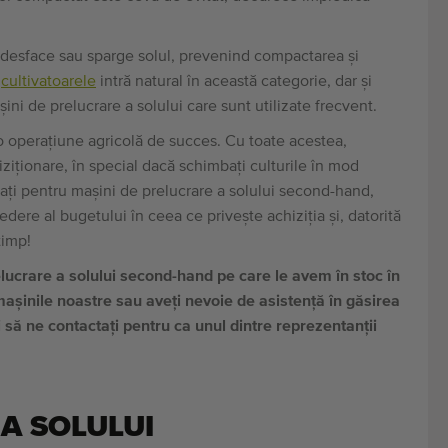
ți desface sau sparge solul, prevenind compactarea și
i
cultivatoarele
intră natural în această categorie, dar și
ini de prelucrare a solului care sunt utilizate frecvent.
-o operațiune agricolă de succes. Cu toate acestea,
iziționare, în special dacă schimbați culturile în mod
ați pentru mașini de prelucrare a solului second-hand,
dere al bugetului în ceea ce privește achiziția și, datorită
timp!
elucrare a solului second-hand pe care le avem în stoc în
mașinile noastre sau aveți nevoie de asistență în găsirea
 să ne contactați pentru ca unul dintre reprezentanții
 A SOLULUI