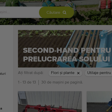
Căutare
SECOND-HAND PENTRU 
PRELUCRAREA SOLULUI
Ați filtrat după:
Flori şi plante
Utilaje pentru
turi
1 - 13 de 13
30 de mașini pe pagină.
ea