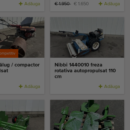
Adăuga
€ 1.950
€ 1.650
Adăuga
ompetitiv
ălug / compactor
Nibbi 1440010 freza
lsat
rotativa autopropulsat 110
cm
Adăuga
Adăuga