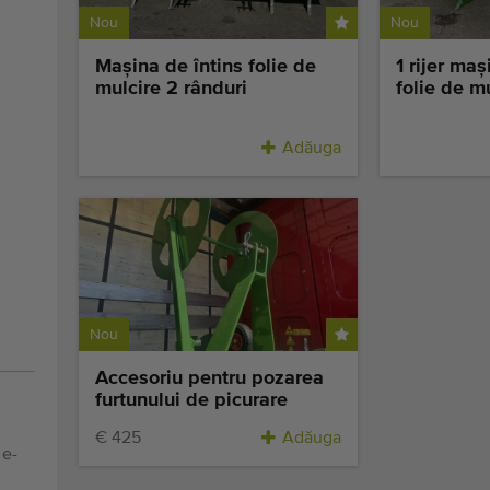
Nou
Nou
Maşina de întins folie de
1 rijer maş
mulcire 2 rânduri
folie de m
Adăuga
Nou
Accesoriu pentru pozarea
furtunului de picurare
€ 425
Adăuga
 e-