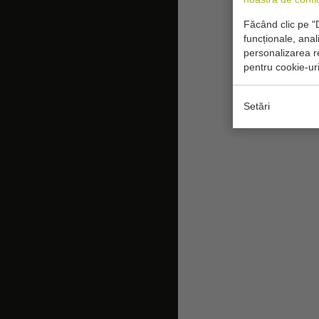
Făcând clic pe "D
funcționale, anal
personalizarea re
pentru cookie-uri
Setări