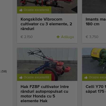
Ocazie excelentă
Kongskilde Vibrocorn
Imants ma
cultivator cu 3 elemente, 2
180 cm
rânduri
€ 2.150
Adăuga
€ 3.750
t
(58)
Ocazie excelentă
Ocazie exc
Hak FZBF cultivator între
Celli Y70 
rânduri autopropulsat cu
săpat 175
motor Honda cu 5
elemente Hak