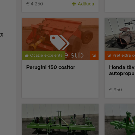
€ 4.250
Adăuga
(1)
Se vinde sub
Ocazie excelentă
Pret extra c
rezervare
Perugini 150 cositor
Honda tăv
autopropu
€ 950