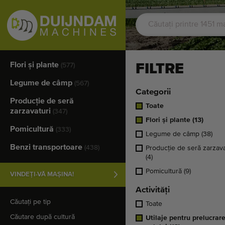
Flori şi plante
FILTRE
(577)
Legume de câmp
(567)
Categorii
Producţie de seră
Toate
zarzavaturi
(347)
Flori şi plante
(13)
Pomicultură
(333)
Legume de câmp
(38)
Benzi transportoare
(438)
Producţie de seră zarzava
(4)
Pomicultură
(9)
VINDEȚI-VĂ MAȘINA!
Activități
Căutați pe tip
Toate
Căutare după cultură
Utilaje pentru prelucrar