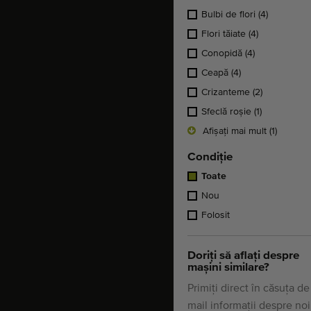
Bulbi de flori
(4)
Flori tăiate
(4)
Conopidă
(4)
Ceapă
(4)
Crizanteme
(2)
Sfeclă roşie
(1)
Afișați mai mult (1)
Condiție
Toate
Nou
Folosit
Doriți să aflați despre
mașini similare?
Primiți direct în căsuța de
mail informații despre noi