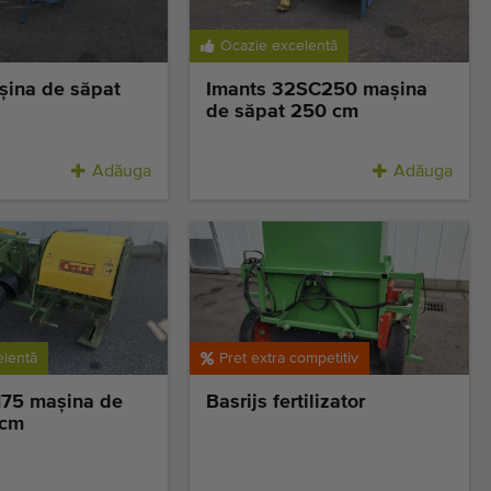
Ocazie excelentă
şina de săpat
Imants 32SC250 maşina
de săpat 250 cm
Adăuga
Adăuga
elentă
Pret extra competitiv
175 maşina de
Basrijs fertilizator
 cm