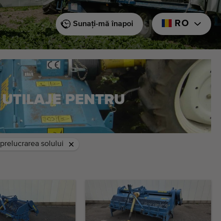
RO
Sunați-mă înapoi
UTILAJE PENTRU
 prelucrarea solului