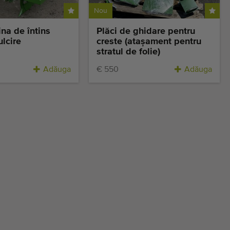
Nou
ina de întins
Plăci de ghidare pentru
ulcire
creste (atașament pentru
stratul de folie)
Adăuga
€ 550
Adăuga