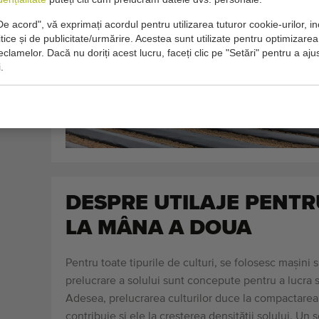
e acord", vă exprimați acordul pentru utilizarea tuturor cookie-urilor, in
itice și de publicitate/urmărire. Acestea sunt utilizate pentru optimizarea 
clamelor. Dacă nu doriți acest lucru, faceți clic pe "Setări" pentru a aju
.
DESPRE UTILAJE PENTR
LA MÂNA A DOUA
Pentru toate tipurile de culturi, se folosesc mașini 
prelucrare a solului sunt concepute pentru a lucra so
Adesea, prelucrarea culturilor duce la compactarea so
contribuie și ele la creșterea densității solului. U