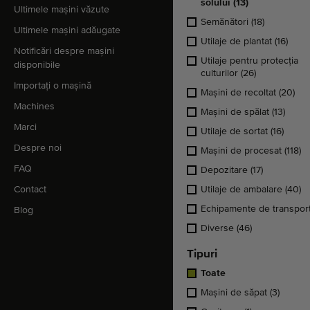
solului
(13)
Ultimele mașini văzute
Semănători
(18)
Ultimele mașini adăugate
Utilaje de plantat
(16)
Notificări despre mașini
Utilaje pentru protecţia
disponibile
culturilor
(26)
Importați o mașină
Maşini de recoltat
(20)
Machines
Mașini de spălat
(13)
Marci
Utilaje de sortat
(16)
Despre noi
Maşini de procesat
(118)
FAQ
Depozitare
(17)
Contact
Utilaje de ambalare
(40)
Echipamente de transpor
Blog
Diverse
(46)
Tipuri
Toate
Maşini de săpat
(3)