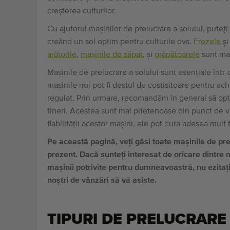
creșterea culturilor.
Cu ajutorul mașinilor de prelucrare a solului, pute
creând un sol optim pentru culturile dvs.
Frezele
ș
arătorile
,
mașinile de săpat
, și
grăpătoarele
sunt maș
Mașinile de prelucrare a solului sunt esențiale într
mașinile noi pot fi destul de costisitoare pentru ach
regulat. Prin urmare, recomandăm în general să opt
tineri. Acestea sunt mai prietenoase din punct de ve
fiabilității acestor mașini, ele pot dura adesea mult 
Pe această pagină, veți găsi toate mașinile de pr
prezent. Dacă sunteți interesat de oricare dintre 
mașinii potrivite pentru dumneavoastră, nu ezitați
noștri de vânzări să vă asiste.
TIPURI DE PRELUCRARE