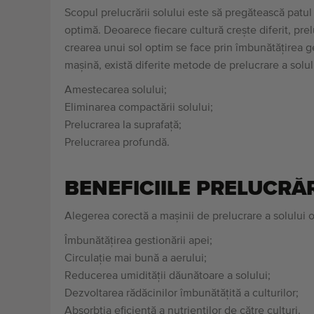
Scopul prelucrării solului este să pregătească patul
optimă. Deoarece fiecare cultură crește diferit, prel
crearea unui sol optim se face prin îmbunătățirea ges
mașină, există diferite metode de prelucrare a solul
Amestecarea solului;
Eliminarea compactării solului;
Prelucrarea la suprafață;
Prelucrarea profundă.
BENEFICIILE PRELUCRĂR
Alegerea corectă a mașinii de prelucrare a solului o
Îmbunătățirea gestionării apei;
Circulație mai bună a aerului;
Reducerea umidității dăunătoare a solului;
Dezvoltarea rădăcinilor îmbunătățită a culturilor;
Absorbția eficientă a nutrienților de către culturi.