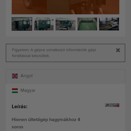
Minőségi gépek
Szakértő személyzet
Kiszállítás világszerte
1977-óta
Figyelem: A gépre vonatkozó információk gépi
fordítással készültek.
Angol
Magyar
Leírás:
Hienen ültetőgép hagymákhoz 4
soros