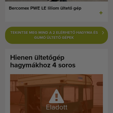
Legutóbb hozzáadott gépek
Bercomex PWE LE liliom ültető gép
Értesüljön gépeinkről
Gépeink külföldre szállítása
TEKINTSE MEG MIND A 2 ELÉRHETŐ HAGYMA ÉS
GUMÓ ÜLTETŐ GÉPEK
Gépek
MÃ¡rkÃ¡k
Hienen ültetőgép
hagymákhoz 4 soros
Rólunk
GYIK
Kapcsolat
Blog
Eladott