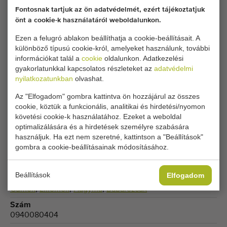
Jelenlegi cookie-beállításai blokkolják ezt a részt.
Fontosnak tartjuk az ön adatvédelmét, ezért tájékoztatjuk
önt a cookie-k használatáról weboldalunkon.
Állítsa be cookie-beállításait a hozzáféréshez.
Ezen a felugró ablakon beállíthatja a cookie-beállításait. A
különböző típusú cookie-król, amelyeket használunk, további
COOKIE-BEÁLLÍTÁSOK MÓDOSÍTÁSA
információkat talál a
cookie
oldalunkon. Adatkezelési
gyakorlatunkkal kapcsolatos részleteket az
adatvédelmi
nyilatkozatunkban
olvashat.
Az "Elfogadom" gombra kattintva ön hozzájárul az összes
Típus
cookie, köztük a funkcionális, analitikai és hirdetési/nyomon
Hagyma és gumó ültető gépek
követési cookie-k használatához. Ezeket a weboldal
optimalizálására és a hirdetések személyre szabására
Márka
használjuk. Ha ezt nem szeretné, kattintson a "Beállítások"
Hienen
gombra a cookie-beállításainak módosításához.
Termékcsoport
Ültetőgépek
Beállítások
Elfogadom
Termék
Gumók
,
Liliomok
,
Hagyma
,
Babarózsák
Szám
0940080404