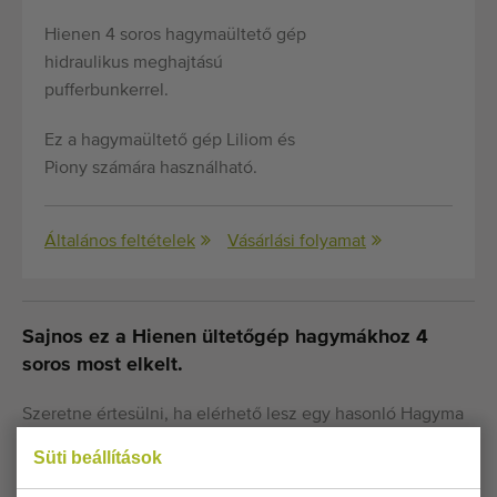
Hienen 4 soros hagymaültető gép
hidraulikus meghajtású
pufferbunkerrel.
Ez a hagymaültető gép Liliom és
Piony számára használható.
Általános feltételek
Vásárlási folyamat
Sajnos ez a Hienen ültetőgép hagymákhoz 4
soros most elkelt.
Szeretne értesülni, ha elérhető lesz egy hasonló Hagyma
és gumó ültető gépek? Itt töltse ki adatait.
Süti beállítások