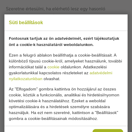
Szeretne értesülni, ha elérhető lesz egy hasonló
Permetező kocsik? Itt töltse ki adatait.
Süti beállítások
Jelenlegi cookie-beállításai blokkolják ezt a részt.
Fontosnak tartjuk az ön adatvédelmét, ezért tájékoztatjuk
Állítsa be cookie-beállításait a hozzáféréshez.
önt a cookie-k használatáról weboldalunkon.
Ezen a felugró ablakon beállíthatja a cookie-beállításait. A
COOKIE-BEÁLLÍTÁSOK MÓDOSÍTÁSA
különböző típusú cookie-król, amelyeket használunk, további
információkat talál a
cookie
oldalunkon. Adatkezelési
gyakorlatunkkal kapcsolatos részleteket az
adatvédelmi
nyilatkozatunkban
olvashat.
Az "Elfogadom" gombra kattintva ön hozzájárul az összes
Típus
cookie, köztük a funkcionális, analitikai és hirdetési/nyomon
Permetező kocsik
,
Szórórudak
követési cookie-k használatához. Ezeket a weboldal
Márka
optimalizálására és a hirdetések személyre szabására
Empas spraying equipment
használjuk. Ha ezt nem szeretné, kattintson a "Beállítások"
gombra a cookie-beállításainak módosításához.
Termékcsoport
Növényvédelem gépei