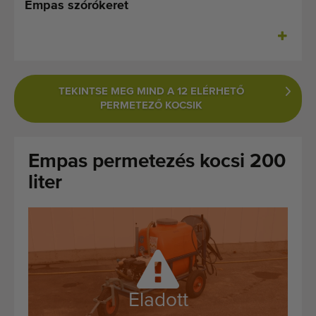
Empas szórókeret
Legutóbb hozzáadott gépek
Értesüljön gépeinkről
Gépeink külföldre szállítása
TEKINTSE MEG MIND A 12 ELÉRHETŐ
PERMETEZŐ KOCSIK
Gépek
MÃ¡rkÃ¡k
Empas permetezés kocsi 200
liter
Rólunk
GYIK
Kapcsolat
Blog
Eladott