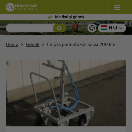
Szakértő személyze
Virágok és dísznövények
(587)
HU
Szabadföldi zöldségek
(570)
Home
Gépek
Empas permetezés kocsi 200 liter
Üvegházi zöldségek
(350)
Gyümölcsök
(336)
Szállítószalagok
(441)
Kínálja eladásra gépét!
Keresés típusonként
Legutóbb megtekintett gépek