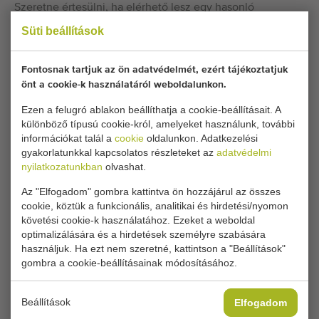
Szeretne értesülni, ha elérhető lesz egy hasonló
Szállítószalagok cserepes növényekhez? Itt töltse ki
Süti beállítások
adatait.
Fontosnak tartjuk az ön adatvédelmét, ezért tájékoztatjuk
önt a cookie-k használatáról weboldalunkon.
Jelenlegi cookie-beállításai blokkolják ezt a részt.
Állítsa be cookie-beállításait a hozzáféréshez.
Ezen a felugró ablakon beállíthatja a cookie-beállításait. A
különböző típusú cookie-król, amelyeket használunk, további
információkat talál a
cookie
oldalunkon. Adatkezelési
COOKIE-BEÁLLÍTÁSOK MÓDOSÍTÁSA
gyakorlatunkkal kapcsolatos részleteket az
adatvédelmi
nyilatkozatunkban
olvashat.
Az "Elfogadom" gombra kattintva ön hozzájárul az összes
cookie, köztük a funkcionális, analitikai és hirdetési/nyomon
követési cookie-k használatához. Ezeket a weboldal
Típus
optimalizálására és a hirdetések személyre szabására
Szállítószalagok cserepes növényekhez
használjuk. Ha ezt nem szeretné, kattintson a "Beállítások"
Márka
gombra a cookie-beállításainak módosításához.
Hawe
Termék
Beállítások
Elfogadom
Cserepes növények