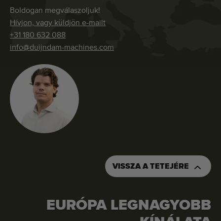
Boldogan megválaszoljuk!
Hívjon, vagy küldjön e-mailt
+31 180 632 088
info@duijndam-machines.com
VISSZA A TETEJÉRE
EURÓPA LEGNAGYOBB
ÁRAJÁNLAT KÉRÉSE
RENDELJE MEG EZT A GÉPET