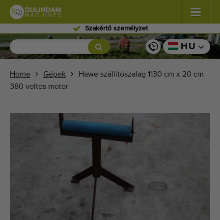
Szakértő személyzet
Virágok és dísznövények
(587)
HU
Szabadföldi zöldségek
(570)
Home
Gépek
Hawe szállítószalag 1130 cm x 20 cm
380 voltos motor
Üvegházi zöldségek
(350)
Gyümölcsök
(336)
Szállítószalagok
(441)
Kínálja eladásra gépét!
Keresés típusonként
Legutóbb megtekintett gépek