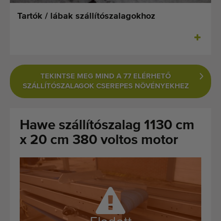
Legutóbb hozzáadott gépek
Tartók / lábak szállítószalagokhoz
Értesüljön gépeinkről
Gépeink külföldre szállítása
TEKINTSE MEG MIND A 77 ELÉRHETŐ
Gépek
SZÁLLÍTÓSZALAGOK CSEREPES NÖVÉNYEKHEZ
MÃ¡rkÃ¡k
Hawe szállítószalag 1130 cm
Rólunk
x 20 cm 380 voltos motor
GYIK
Kapcsolat
Blog