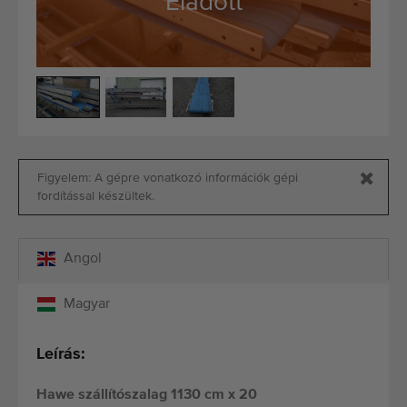
Eladott
Minőségi gépek
Szakértő személyzet
Kiszállítás világszerte
1977-óta
Figyelem: A gépre vonatkozó információk gépi
fordítással készültek.
Angol
Magyar
Leírás:
Hawe szállítószalag 1130 cm x 20