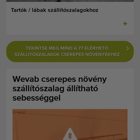
Legutóbb hozzáadott gépek
Tartók / lábak szállítószalagokhoz
Értesüljön gépeinkről
Gépeink külföldre szállítása
TEKINTSE MEG MIND A 77 ELÉRHETŐ
Gépek
SZÁLLÍTÓSZALAGOK CSEREPES NÖVÉNYEKHEZ
MÃ¡rkÃ¡k
Wevab cserepes növény
Rólunk
szállítószalag állítható
GYIK
sebességgel
Kapcsolat
Blog