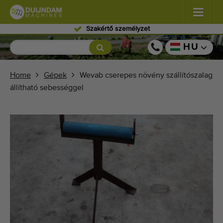
Szakértő személyzet
Virágok és dísznövények
(580)
HU
Szabadföldi zöldségek
(567)
Home
Gépek
Wevab cserepes növény szállítószalag
állítható sebességgel
Üvegházi zöldségek
(347)
Gyümölcsök
(333)
Szállítószalagok
(441)
Kínálja eladásra gépét!
Keresés típusonként
Legutóbb megtekintett gépek