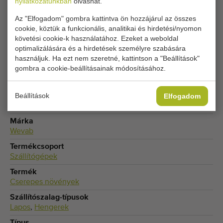
nyilatkozatunkban
olvashat.
Jelenlegi cookie-beállításai blokkolják ezt a részt.
Állítsa be cookie-beállításait a hozzáféréshez.
Az "Elfogadom" gombra kattintva ön hozzájárul az összes
cookie, köztük a funkcionális, analitikai és hirdetési/nyomon
követési cookie-k használatához. Ezeket a weboldal
COOKIE-BEÁLLÍTÁSOK MÓDOSÍTÁSA
optimalizálására és a hirdetések személyre szabására
használjuk. Ha ezt nem szeretné, kattintson a "Beállítások"
gombra a cookie-beállításainak módosításához.
Beállítások
Elfogadom
Típus
Szállítószalagok cserepes növényekhez
Márka
Wevab
Termékcsoport
Szállítógépek
Termék
Cserepes növények
Szállítószalag-típusok
Lapos
,
Hengerek