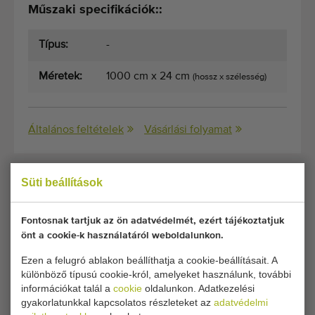
Műszaki specifikációk::
Típus:
-
Méretek:
1000 cm x 24 cm
(hossz x szélesség)
Általános feltételek
Vásárlási folyamat
Süti beállítások
Sajnos ez a Wevab cserepes növény
szállítószalag állítható sebességgel most elkelt.
Fontosnak tartjuk az ön adatvédelmét, ezért tájékoztatjuk
önt a cookie-k használatáról weboldalunkon.
Szeretne értesülni, ha elérhető lesz egy hasonló
Szállítószalagok cserepes növényekhez? Itt töltse ki
Ezen a felugró ablakon beállíthatja a cookie-beállításait. A
különböző típusú cookie-król, amelyeket használunk, további
adatait.
információkat talál a
cookie
oldalunkon. Adatkezelési
gyakorlatunkkal kapcsolatos részleteket az
adatvédelmi