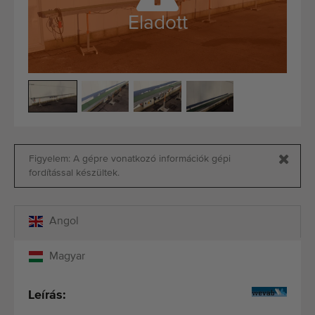
Minőségi gépek
Eladott
Szakértő személyzet
Kiszállítás világszerte
1977-óta
Figyelem: A gépre vonatkozó információk gépi
fordítással készültek.
Angol
Magyar
Leírás: