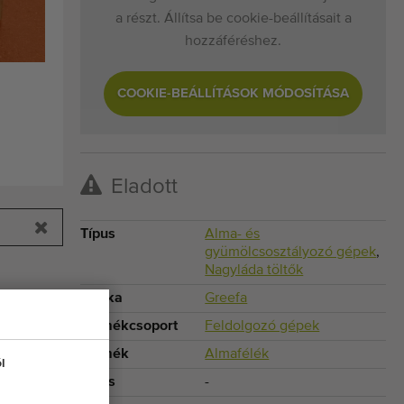
a részt. Állítsa be cookie-beállításait a
hozzáféréshez.
COOKIE-BEÁLLÍTÁSOK MÓDOSÍTÁSA
Eladott
Típus
Alma- és
gyümölcsosztályozó gépek
,
Nagyláda töltők
Márka
Greefa
Termékcsoport
Feldolgozó gépek
Termék
Almafélék
l
Típus
-