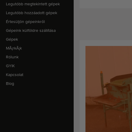
Legutóbb megtekintett gépek
Legutóbb hozzáadott gépek
Értesüljön gépeinkről
Gépeink külföldre szállítása
Gépek
MÃ¡rkÃ¡k
Rólunk
GYIK
Kapcsolat
Blog