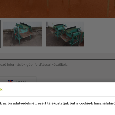
zó információk gépi fordítással készültek.
Angol
ok
k az ön adatvédelmét, ezért tájékoztatjuk önt a cookie-k használatáró
z alma