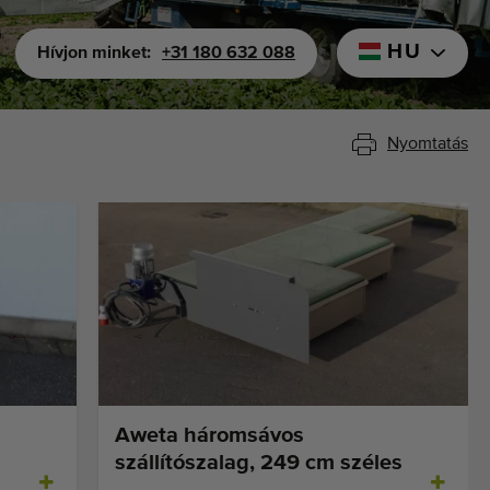
HU
Hívjon minket:
+31 180 632 088
Nyomtatás
Aweta háromsávos
szállítószalag, 249 cm széles