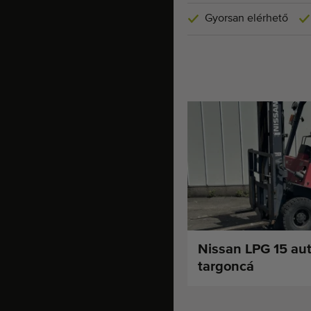
Gyorsan elérhető
Nissan LPG 15 au
targoncá