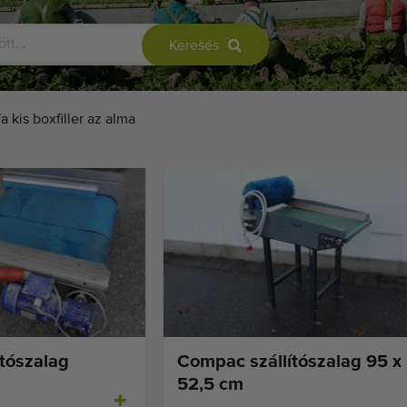
Keresés
a kis boxfiller az alma
ítószalag
Compac szállítószalag 95 x
52,5 cm