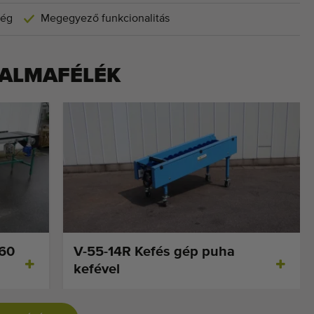
ség
Megegyező funkcionalitás
ALMAFÉLÉK
 60
V-55-14R Kefés gép puha
kefével