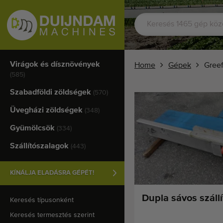
Virágok és dísznövények
Home
Gépek
Greef
(585)
Szabadföldi zöldségek
(570)
Üvegházi zöldségek
(348)
Gyümölcsök
(334)
Szállítószalagok
(443)
KÍNÁLJA ELADÁSRA GÉPÉT!
Dupla sávos száll
Keresés típusonként
Keresés termesztés szerint