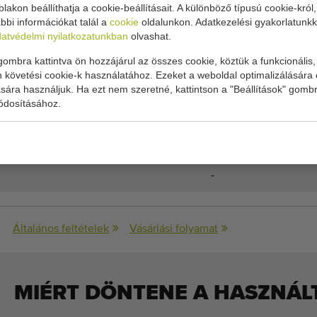
lakon beállíthatja a cookie-beállításait. A különböző típusú cookie-król
öltő almához
bbi információkat talál a
cookie
oldalunkon. Adatkezelési gyakorlatunkk
atvédelmi nyilatkozatunkban
olvashat.
 automatikus feltöltése
ombra kattintva ön hozzájárul az összes cookie, köztük a funkcionális, 
 követési cookie-k használatához. Ezeket a weboldal optimalizálására 
ára használjuk. Ha ezt nem szeretné, kattintson a "Beállítások" gombr
ódosításához.
ciók::
-
Általános feltételek
Vásárlási folyamat
MIÉRT DÖNTENE A HASZNÁLT