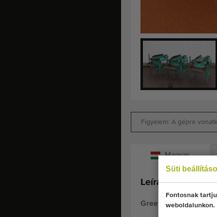
Figyelem: A gépre vonatko
Magyar
Süti beállítás
Leírás:
Fontosnak tartju
Greefa kis boxfiller a
weboldalunkon.