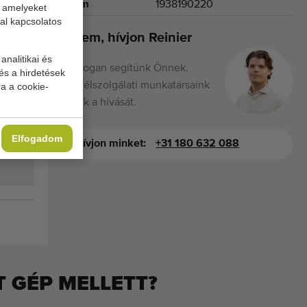
Szám
1938190220
, amelyeket
al kapcsolatos
Kérem, hívjon Reinier
analitikai és
Boldogan segítünk Önnek.
és a hirdetések
Ügyfélszolgálati munkatársaink
a a cookie-
várják a hívását.
Elfogadom
Hívjon minket:
+31 180 632 088
 GÉP MELLETT?