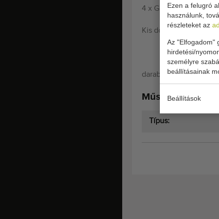
Ezen a felugró ab
4 x Greefa kis dobozt
használunk, tová
részleteket az
ad
Kis dobozok mérése és
Az "Elfogadom" g
hirdetési/nyomon
személyre szabás
beállításainak m
darabonkénti ár.
Műszaki specifiká
Beállítások
Típus: