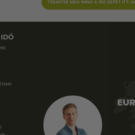
TEKINTSE MEG MIND A 190 GÉPET ITT: 
 IDŐ
ek)
IJssel
EUR
!