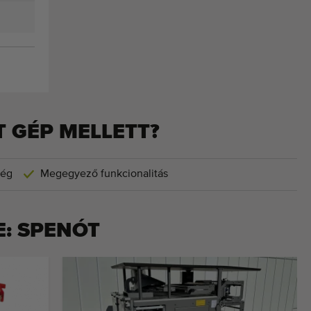
 GÉP MELLETT?
ség
Megegyező funkcionalitás
E:
SPENÓT