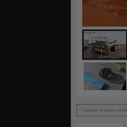
Figyelem: A gépre vonatko