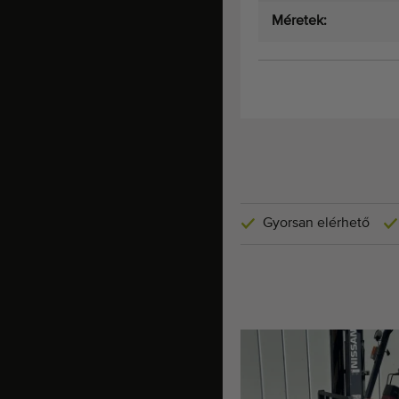
Méretek:
Gyorsan elérhető