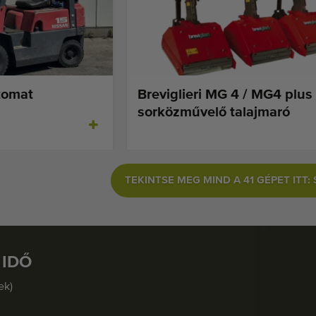
tomat
Breviglieri MG 4 / MG4 plus
sorközművelő talajmaró
TEKINTSE MEG MIND A 41 GÉPET ITT:
 IDŐ
ek)