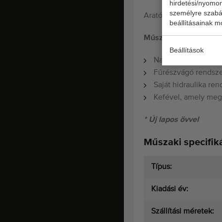
hirdetési/nyomon
személyre szabás
Aratógép a traktor mö
beállításainak m
Műszaki adatok:
Beállítások
Nagy munkaplatfor
Fűrészvágó rendsze
Saját hidraulika ren
Kefével, amely megti
* Új lapos övvel
Műszaki specifiká
Típus:
Kiadási év:
Szállítási méretek: