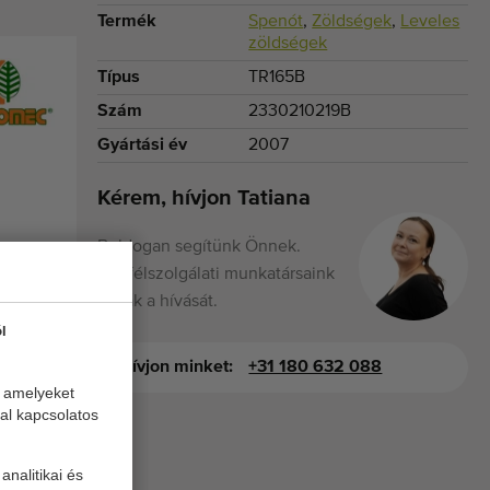
Termék
Spenót
,
Zöldségek
,
Leveles
zöldségek
Típus
TR165B
Szám
2330210219B
Gyártási év
2007
Kérem, hívjon Tatiana
Boldogan segítünk Önnek.
Ügyfélszolgálati munkatársaink
várják a hívását.
l
Hívjon minket:
+31 180 632 088
, amelyeket
al kapcsolatos
analitikai és