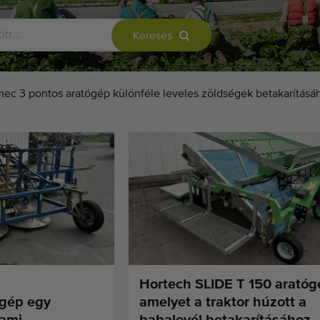
Keresés
ec 3 pontos aratógép különféle leveles zöldségek betakarításá
Hortech SLIDE T 150 aratóg
 gép egy
amelyet a traktor húzott a
 ami
babalevél betakarításához