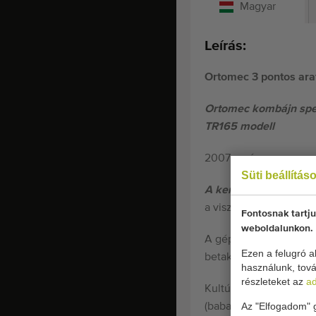
Magyar
Leírás:
Ortomec 3 pontos ara
Ortomec kombájn sp
TR165 modell
2007-es év
Süti beállítás
A kerekes betakarító
a viszonylag kis vetés
Fontosnak tartju
weboldalunkon.
A gép alkalmas szabad
Ezen a felugró ab
betakarításra
használunk, tová
részleteket az
ad
Kultúrák: minden level
Az "Elfogadom" g
(babalevél, spenót, ruk