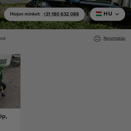
HU
Hívjon minket:
+31 180 632 088
hoz
Nyomtatás
ép,