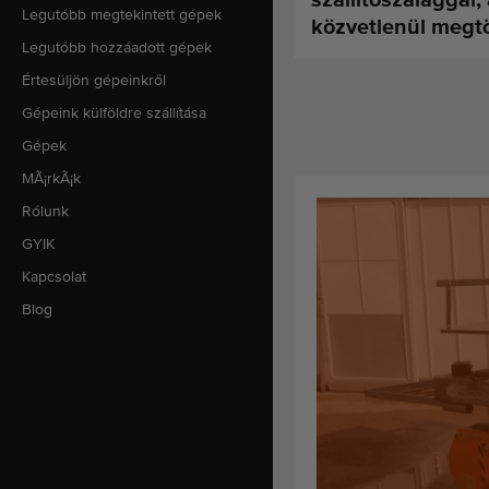
Legutóbb megtekintett gépek
közvetlenül megtöl
Legutóbb hozzáadott gépek
Értesüljön gépeinkről
Gépeink külföldre szállítása
Gépek
MÃ¡rkÃ¡k
Rólunk
GYIK
Kapcsolat
Blog