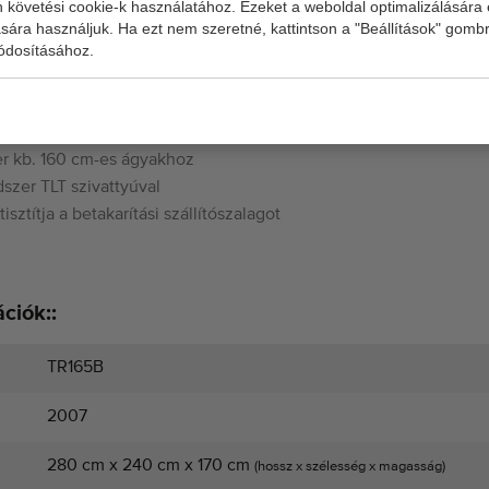
 követési cookie-k használatához. Ezeket a weboldal optimalizálására 
ára használjuk. Ha ezt nem szeretné, kattintson a "Beállítások" gombr
gött
ódosításához.
m
r kb. 160 cm-es ágyakhoz
dszer TLT szivattyúval
sztítja a betakarítási szállítószalagot
ciók::
TR165B
2007
280 cm x 240 cm x 170 cm
(hossz x szélesség x magasság)