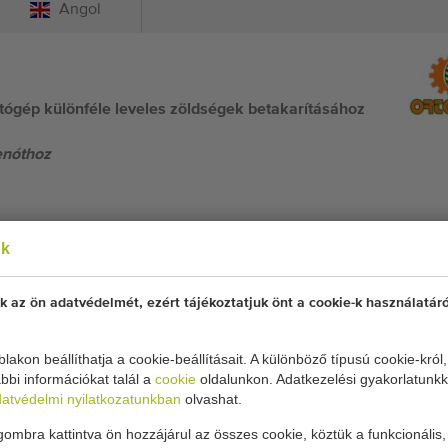
Angol
tógép különféle leveles zöldségek betakarításához
enóthoz
ok
gép
egy húzható típusú leveles zöldségkombájn, amelyet
területű termelők igényeinek kielégítésére terveztek.
k az ön adatvédelmét, ezért tájékoztatjuk önt a cookie-k használatáró
földi betakarításra vagy üvegházban történő
lakon beállíthatja a cookie-beállításait. A különböző típusú cookie-król
bbi információkat talál a
cookie
oldalunkon. Adatkezelési gyakorlatunkk
atvédelmi nyilatkozatunkban
olvashat.
es növény, amelyet a talajszint felett vágnak le
ombra kattintva ön hozzájárul az összes cookie, köztük a funkcionális, 
kola stb.)