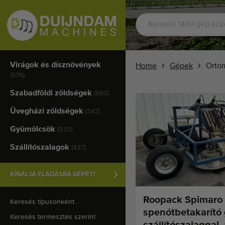
Virágok és dísznövények
Home
Gépek
Ortom
(576)
Szabadföldi zöldségek
(567)
Üvegházi zöldségek
(347)
Gyümölcsök
(333)
Szállítószalagok
(437)
KÍNÁLJA ELADÁSRA GÉPÉT!
Roopack Spimaro
Keresés típusonként
spenótbetakarító
Keresés termesztés szerint
szállítószalaggal,