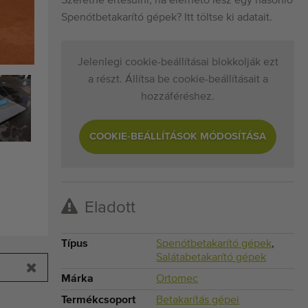
Szeretne értesülni, ha elérhető lesz egy hasonló
Spenótbetakarító gépek? Itt töltse ki adatait.
Jelenlegi cookie-beállításai blokkolják ezt
a részt. Állítsa be cookie-beállításait a
hozzáféréshez.
COOKIE-BEÁLLÍTÁSOK MÓDOSÍTÁSA
Eladott
Típus
Spenótbetakarító gépek
,
Salátabetakarító gépek
Márka
Ortomec
Termékcsoport
Betakarítás gépei