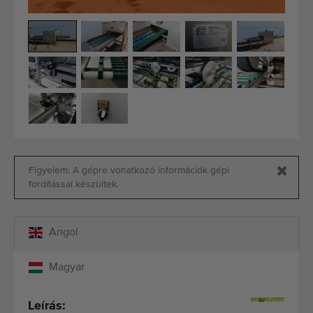
Minőségi gépek
Szakértő személyzet
Kiszállítás világszerte
1977-óta
Figyelem: A gépre vonatkozó információk gépi
fordítással készültek.
Angol
Magyar
Leírás: