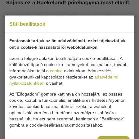
Sajnos ez a Baekelandt póréhagyma most elkelt.
Szeretne értesülni, ha elérhető lesz egy hasonló
Süti beállítások
Póréhagyma mosó és hámozó gépek? Itt töltse ki adatait.
Fontosnak tartjuk az ön adatvédelmét, ezért tájékoztatjuk
Jelenlegi cookie-beállításai blokkolják ezt a részt.
önt a cookie-k használatáról weboldalunkon.
Állítsa be cookie-beállításait a hozzáféréshez.
Ezen a felugró ablakon beállíthatja a cookie-beállításait. A
különböző típusú cookie-król, amelyeket használunk, további
COOKIE-BEÁLLÍTÁSOK MÓDOSÍTÁSA
információkat talál a
cookie
oldalunkon. Adatkezelési
gyakorlatunkkal kapcsolatos részleteket az
adatvédelmi
nyilatkozatunkban
olvashat.
Az "Elfogadom" gombra kattintva ön hozzájárul az összes
cookie, köztük a funkcionális, analitikai és hirdetési/nyomon
Típus
követési cookie-k használatához. Ezeket a weboldal
Póréhagyma mosó és hámozó gépek
,
Zöldségmosó gépek
optimalizálására és a hirdetések személyre szabására
Márka
használjuk. Ha ezt nem szeretné, kattintson a "Beállítások"
Baekelandt
gombra a cookie-beállításainak módosításához.
Termékcsoport