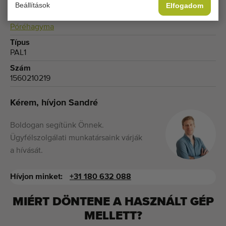
Mosógépek
Beállítások
Elfogadom
Termék
Póréhagyma
Típus
PAL1
Szám
1560210219
Kérem, hívjon Sandré
Boldogan segítünk Önnek.
Ügyfélszolgálati munkatársaink várják
a hívását.
Hívjon minket:
+31 180 632 088
MIÉRT DÖNTENE A HASZNÁLT GÉP
MELLETT?