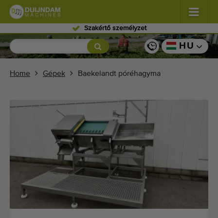
Szakértő személyzet
Virágok és dísznövények
(576)
HU
Szabadföldi zöldségek
(567)
Home
Gépek
Baekelandt póréhagyma
Üvegházi zöldségek
(347)
Gyümölcsök
(333)
Szállítószalagok
(437)
Kínálja eladásra gépét!
Keresés típusonként
Legutóbb megtekintett gépek