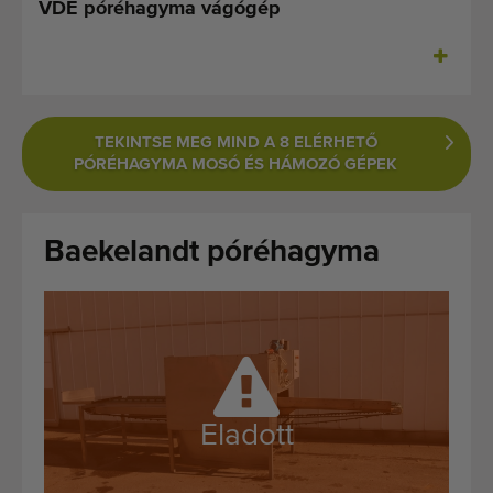
VDE póréhagyma vágógép
Legutóbb hozzáadott gépek
Értesüljön gépeinkről
Gépeink külföldre szállítása
TEKINTSE MEG MIND A 8 ELÉRHETŐ
PÓRÉHAGYMA MOSÓ ÉS HÁMOZÓ GÉPEK
Gépek
MÃ¡rkÃ¡k
Baekelandt póréhagyma
Rólunk
GYIK
Kapcsolat
Eladott
Blog