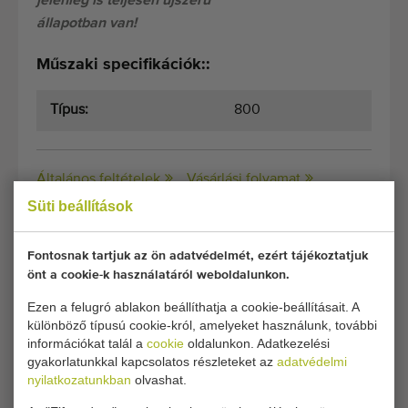
jelenleg is teljesen újszerű
állapotban van!
Műszaki specifikációk::
Típus:
800
Általános feltételek
Vásárlási folyamat
Süti beállítások
Sajnos ez a Dewa Demtec 800 virágcserép
Fontosnak tartjuk az ön adatvédelmét, ezért tájékoztatjuk
önt a cookie-k használatáról weboldalunkon.
edényadagolóval most elkelt.
Ezen a felugró ablakon beállíthatja a cookie-beállításait. A
Szeretne értesülni, ha elérhető lesz egy hasonló
különböző típusú cookie-król, amelyeket használunk, további
információkat talál a
cookie
oldalunkon. Adatkezelési
Cserepező gépek? Itt töltse ki adatait.
gyakorlatunkkal kapcsolatos részleteket az
adatvédelmi
nyilatkozatunkban
olvashat.
Jelenlegi cookie-beállításai blokkolják ezt a részt.