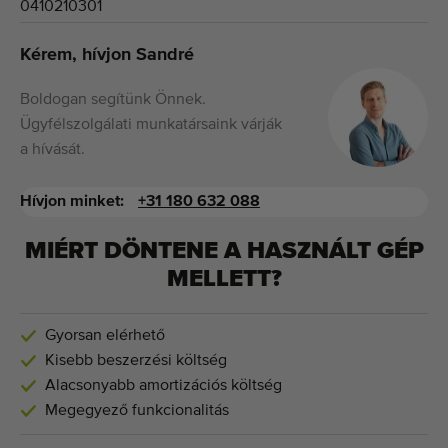
0410210301
Kérem, hívjon Sandré
Boldogan segítünk Önnek.
Ügyfélszolgálati munkatársaink várják
a hívását.
Hívjon minket:
+31 180 632 088
MIÉRT DÖNTENE A HASZNÁLT GÉP
MELLETT?
Gyorsan elérhető
Kisebb beszerzési költség
Alacsonyabb amortizációs költség
Megegyező funkcionalitás