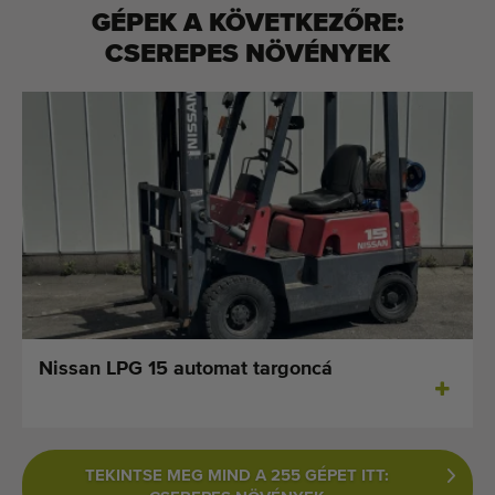
GÉPEK A KÖVETKEZŐRE:
CSEREPES NÖVÉNYEK
Nissan LPG 15 automat targoncá
TEKINTSE MEG MIND A 255 GÉPET ITT: