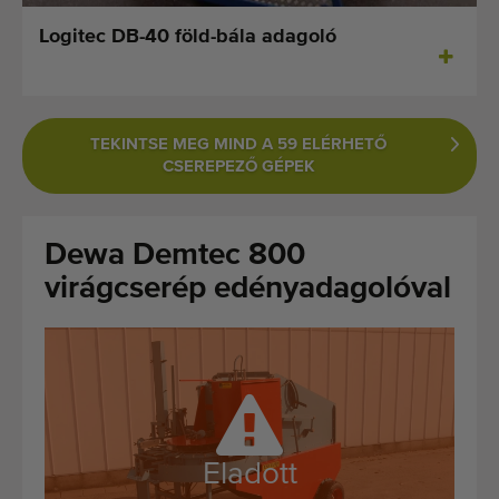
Legutóbb hozzáadott gépek
Logitec DB-40 föld-bála adagoló
Értesüljön gépeinkről
Gépeink külföldre szállítása
TEKINTSE MEG MIND A 59 ELÉRHETŐ
CSEREPEZŐ GÉPEK
Gépek
MÃ¡rkÃ¡k
Dewa Demtec 800
virágcserép edényadagolóval
Rólunk
GYIK
Kapcsolat
Blog
Eladott