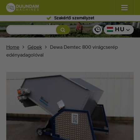
Szakértő személyzet
Virágok és dísznövények
(587)
HU
Szabadföldi zöldségek
(570)
Home
Gépek
Dewa Demtec 800 virágcserép
edényadagolóval
Üvegházi zöldségek
(350)
Gyümölcsök
(336)
Szállítószalagok
(441)
Kínálja eladásra gépét!
Keresés típusonként
Legutóbb megtekintett gépek