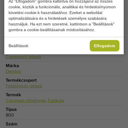
Az "Elfogadom" gombra kattintva ön hozzájárul az összes
Állítsa be cookie-beállításait a hozzáféréshez.
cookie, köztük a funkcionális, analitikai és hirdetési/nyomon
követési cookie-k használatához. Ezeket a weboldal
optimalizálására és a hirdetések személyre szabására
COOKIE-BEÁLLÍTÁSOK MÓDOSÍTÁSA
használjuk. Ha ezt nem szeretné, kattintson a "Beállítások"
gombra a cookie-beállításainak módosításához.
Beállítások
Elfogadom
Típus
Cserepező gépek
Márka
Demtec
Termékcsoport
Feldolgozó gépek
Termék
Cserepes növények
,
Faiskola
Típus
800
Szám