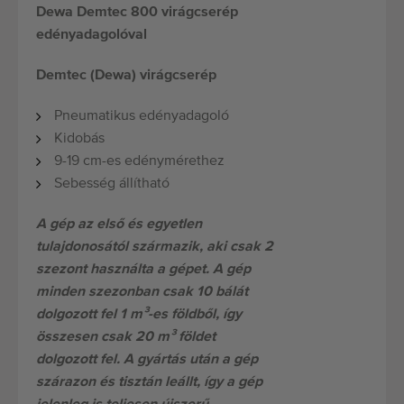
Dewa Demtec 800 virágcserép
edényadagolóval
Demtec (Dewa) virágcserép
Pneumatikus edényadagoló
Kidobás
9-19 cm-es edénymérethez
Sebesség állítható
A gép az első és egyetlen
tulajdonosától származik, aki csak 2
szezont használta a gépet. A gép
minden szezonban csak 10 bálát
dolgozott fel 1 m³-es földből, így
összesen csak 20 m³ földet
dolgozott fel. A gyártás után a gép
szárazon és tisztán leállt, így a gép