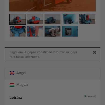
Minőségi gépek
Szakértő személyzet
Kiszállítás világszerte
1977-óta
Figyelem: A gépre vonatkozó információk gépi
fordítással készültek.
Angol
Magyar
Leírás: