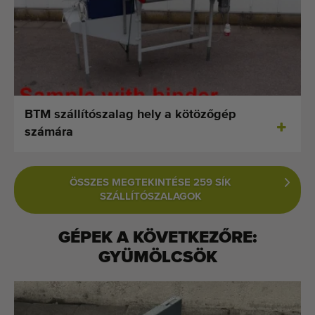
BTM szállítószalag hely a kötözőgép
számára
ÖSSZES MEGTEKINTÉSE 259 SÍK
SZÁLLÍTÓSZALAGOK
GÉPEK A KÖVETKEZŐRE:
GYÜMÖLCSÖK