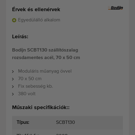
Minőségi gépek
Érvek és ellenérvek
Szakértő személyzet
Egyedülálló alkalom
Kiszállítás világszerte
1977-óta
Leírás:
Bodijn SCBT130 szállítószalag
rozsdamentes acél, 70 x 50 cm
Moduláris műanyag övvel
70 x 50 cm
Fix sebesség kb.
380 volt
Műszaki specifikációk::
Típus:
SCBT130