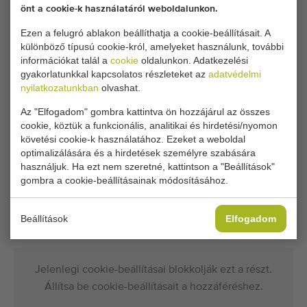
önt a cookie-k használatáról weboldalunkon.
Kérem, hívjon Reinier
Ezen a felugró ablakon beállíthatja a cookie-beállításait. A
Boldogan segítünk Önnek.
különböző típusú cookie-król, amelyeket használunk, további
információkat talál a
cookie
oldalunkon. Adatkezelési
Ügyfélszolgálati munkatársaink várják
gyakorlatunkkal kapcsolatos részleteket az
adatvédelmi
a hívását.
nyilatkozatunkban
olvashat.
Az "Elfogadom" gombra kattintva ön hozzájárul az összes
Hívjon minket:
+31 180 632 088
cookie, köztük a funkcionális, analitikai és hirdetési/nyomon
követési cookie-k használatához. Ezeket a weboldal
optimalizálására és a hirdetések személyre szabására
Szeretne információt kapni hasonló gépekről?
használjuk. Ha ezt nem szeretné, kattintson a "Beállítások"
gombra a cookie-beállításainak módosításához.
Legyen Ön az első, aki a postafiókján keresztül értesül a
legutóbb felkerült, az alábbi jellemzők bármelyikével
Beállítások
Elfogadom
rendelkező gépekről.
Jelenlegi cookie-beállításai blokkolják ezt a részt.
Állítsa be cookie-beállításait a hozzáféréshez.