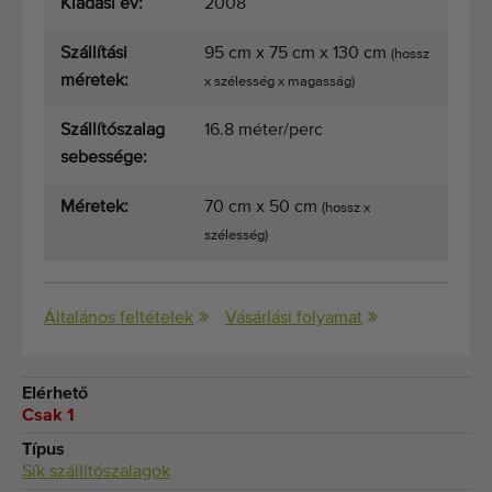
Kiadási év:
2008
Szállítási
95 cm x 75 cm x 130 cm
(hossz
méretek:
x szélesség x magasság)
Szállítószalag
16.8 méter/perc
sebessége:
Méretek:
70 cm x 50 cm
(hossz x
szélesség)
Általános feltételek
Vásárlási folyamat
Elérhető
Csak 1
Típus
Sík szállítószalagok