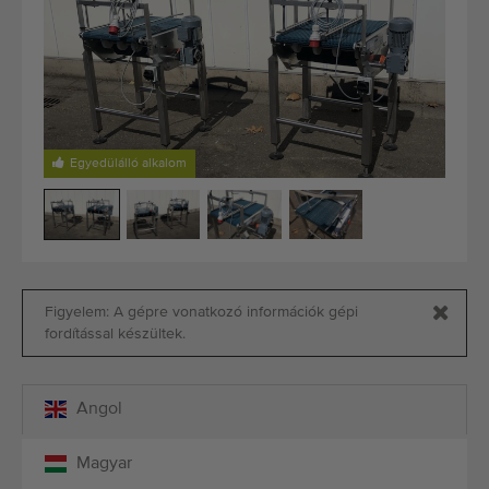
Legutóbb hozzáadott gépek
Értesüljön gépeinkről
Gépeink külföldre szállítása
Egyedülálló alkalom
Gépek
MÃ¡rkÃ¡k
Rólunk
Figyelem: A gépre vonatkozó információk gépi
GYIK
fordítással készültek.
Kapcsolat
Angol
Blog
Magyar