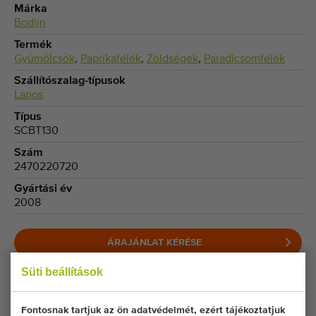
Márka
Bodijn
Termék
Gyümölcsök
,
Paprikafélék
,
Zöldségek
,
Paradicsomfélék
Szállítószalag-típusok
Lapos
Típus
SCBT130
Szám
2470220720
Gyártási év
2008
ÁRAJÁNLAT KÉRÉSE
Süti beállítások
RENDELJE MEG EZT A GÉPET
Fontosnak tartjuk az ön adatvédelmét, ezért tájékoztatjuk