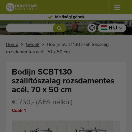
Szakértő személyzet
Virágok és dísznövények
(587)
HU
Szabadföldi zöldségek
(570)
Home
Gépek
Bodijn SCBT130 szállítószalag
rozsdamentes acél, 70 x 50 cm
Üvegházi zöldségek
(350)
Gyümölcsök
(336)
Bodijn SCBT130
szállítószalag rozsdamentes
Szállítószalagok
(441)
acél, 70 x 50 cm
Kínálja eladásra gépét!
€ 750,- (ÁFA nélkül)
Keresés típusonként
Csak 1
Legutóbb megtekintett gépek