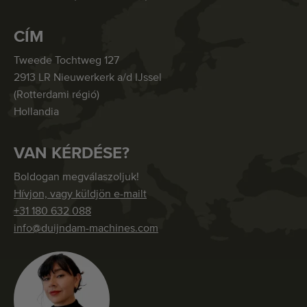
CÍM
Tweede Tochtweg 127
2913 LR Nieuwerkerk a/d IJssel
(Rotterdami régió)
Hollandia
VAN KÉRDÉSE?
Boldogan megválaszoljuk!
Hívjon, vagy küldjön e-mailt
+31 180 632 088
info@duijndam-machines.com