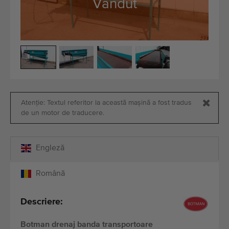
Vândut
Echipamente de calitate
Personal expert
Livrare în întreaga lume
Din 1977
Atenție: Textul referitor la această mașină a fost tradus
de un motor de traducere.
Engleză
Română
Descriere:
Botman drenaj banda transportoare