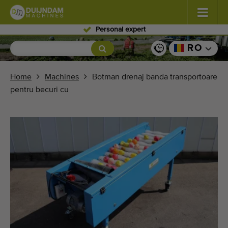
Personal expert
Flori şi plante
(587)
RO
Legume de câmp
(570)
Home
Machines
Botman drenaj banda transportoare
pentru becuri cu
Producţie de seră zarzavaturi
(350)
Pomicultură
(336)
Benzi transportoare
(441)
Vindeți-vă mașina!
Căutați pe tip
Ultimele mașini văzute