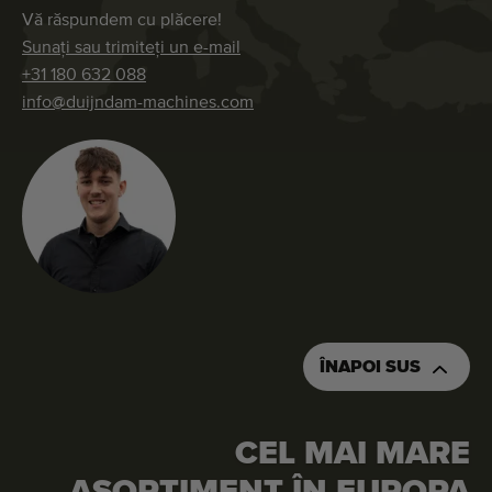
Vă răspundem cu plăcere!
Sunați sau trimiteți un e-mail
+31 180 632 088
info@duijndam-machines.com
ÎNAPOI SUS
CEL MAI MARE
SOLICITAȚI O OFERTĂ DE PREȚ
COMANDAȚI ACEASTĂ MAȘINĂ
ASORTIMENT ÎN EUROPA