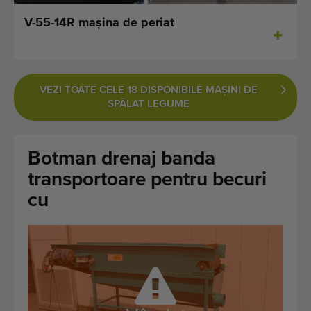
Ultimele mașini adăugate
V-55-14R maşina de periat
Notificări despre mașini disponibile
Importați o mașină
VEZI TOATE CELE 18 DISPONIBILE MAŞINI DE
SPĂLAT LEGUME
Machines
Marci
Botman drenaj banda
transportoare pentru becuri
Despre noi
cu
FAQ
Contact
Blog