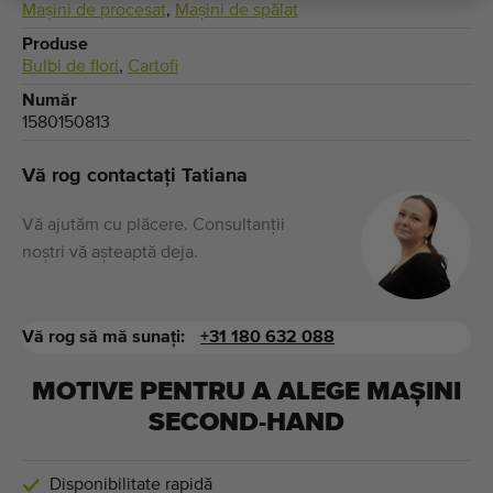
Maşini de procesat
,
Mașini de spălat
Produse
Bulbi de flori
,
Cartofi
Număr
1580150813
Vă rog contactați Tatiana
Vă ajutăm cu plăcere. Consultanții
noștri vă așteaptă deja.
Vă rog să mă sunați:
+31 180 632 088
MOTIVE PENTRU A ALEGE MAȘINI
SECOND-HAND
Disponibilitate rapidă