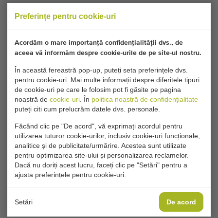
Preferințe pentru cookie-uri
Doriți să fiți informat când devine disponibil un Maşini de
spălat legume comparabil? Completați detaliile dvs. aici.
Acordăm o mare importanță confidențialității dvs., de
aceea vă informăm despre cookie-urile de pe site-ul nostru.
Setările dvs. actuale de cookie blochează această
În această fereastră pop-up, puteți seta preferințele dvs.
parte. Ajustați setările de cookie pentru a accesa
pentru cookie-uri. Mai multe informații despre diferitele tipuri
această parte.
de cookie-uri pe care le folosim pot fi găsite pe pagina
noastră de
cookie-uri
. În
politica noastră de confidențialitate
puteți citi cum prelucrăm datele dvs. personale.
MODIFICĂ SETĂRILE COOKIE-URILOR
Făcând clic pe "De acord", vă exprimați acordul pentru
utilizarea tuturor cookie-urilor, inclusiv cookie-uri funcționale,
analitice și de publicitate/urmărire. Acestea sunt utilizate
pentru optimizarea site-ului și personalizarea reclamelor.
Tip
Dacă nu doriți acest lucru, faceți clic pe "Setări" pentru a
Maşini de spălat legume
ajusta preferințele pentru cookie-uri.
Marcă
Botman
Setări
De acord
Grupă produse