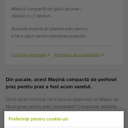
Mașină compactă de găuri de praz /
dibbler cu 3 rânduri.
Această mașină de plantat este pentru
a face găuri pentru plantarea prazului
Condiții generale
Procesul de cumpărare
Din pacate, acest Mașină compactă de perforat
praz pentru praz a fost acum vandut.
Doriți să fiți informat când devine disponibil un Maşini de
făcut gropi pentru praz comparabil? Completați detaliile
dvs. aici.
Preferințe pentru cookie-uri