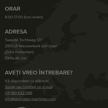
ORAR
8:00-17:00 (luni-vineri)
ADRESA
Tweede Tochtweg 127
2913 LR Nieuwerkerk a/d IJssel
(Zona Rotterdam)
Țările de Jos
AVEȚI VREO ÎNTREBARE?
Vă răspundem cu plăcere!
Sunați sau trimiteți un e-mail
+31 180 632 088
info@duijndam-machines.com