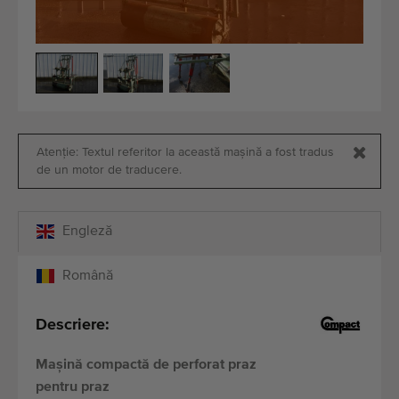
Echipamente de calitate
Personal expert
Livrare în întreaga lume
Din 1977
Atenție: Textul referitor la această mașină a fost tradus
de un motor de traducere.
Engleză
Română
Descriere:
Mașină compactă de perforat praz
pentru praz