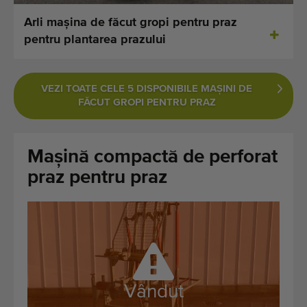
Ultimele mașini adăugate
Arli maşina de făcut gropi pentru praz
pentru plantarea prazului
Notificări despre mașini disponibile
Importați o mașină
VEZI TOATE CELE 5 DISPONIBILE MAŞINI DE
FĂCUT GROPI PENTRU PRAZ
Machines
Marci
Mașină compactă de perforat
praz pentru praz
Despre noi
FAQ
Contact
Blog
Vândut