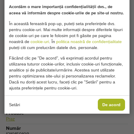
Setările dvs. actuale de cookie blochează această
Acordăm o mare importanță confidențialității dvs., de
parte. Ajustați setările de cookie pentru a accesa
aceea vă informăm despre cookie-urile de pe site-ul nostru.
această parte.
În această fereastră pop-up, puteți seta preferințele dvs.
pentru cookie-uri. Mai multe informații despre diferitele tipuri
de cookie-uri pe care le folosim pot fi găsite pe pagina
MODIFICĂ SETĂRILE COOKIE-URILOR
noastră de
cookie-uri
. În
politica noastră de confidențialitate
puteți citi cum prelucrăm datele dvs. personale.
Făcând clic pe "De acord", vă exprimați acordul pentru
utilizarea tuturor cookie-urilor, inclusiv cookie-uri funcționale,
Tip
analitice și de publicitate/urmărire. Acestea sunt utilizate
Maşini de făcut gropi pentru praz
pentru optimizarea site-ului și personalizarea reclamelor.
Dacă nu doriți acest lucru, faceți clic pe "Setări" pentru a
Marcă
ajusta preferințele pentru cookie-uri.
Compact
Grupă produse
Utilaje de plantat
Setări
De acord
Produse
Praz
Număr