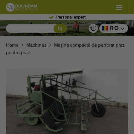
Personal expert
Flori şi plante
(587)
RO
Legume de câmp
(570)
Home
Machines
Mașină compactă de perforat praz
pentru praz
Producţie de seră zarzavaturi
(350)
Pomicultură
(336)
Benzi transportoare
(441)
Vindeți-vă mașina!
Căutați pe tip
Ultimele mașini văzute