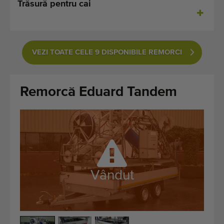
Trăsură pentru cai
Ultimele mașini adăugate
Notificări despre mașini disponibile
VEZI TOATE CELE 9 DISPONIBILE REMORCI
Importați o mașină
Machines
Remorcă Eduard Tandem
Marci
Despre noi
FAQ
Vândut
Contact
Blog