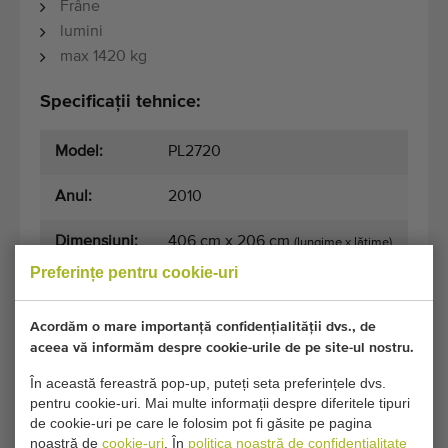
Frâne
lumini
max 1420 kg
Specificații tehnice:
Model:
PL2720
Anul:
2010
Dimensiuni:
406 cm x 206 cm
(lungime x lățime)
Preferințe pentru cookie-uri
Condiții generale
Procesul de cumpărare
Acordăm o mare importanță confidențialității dvs., de
aceea vă informăm despre cookie-urile de pe site-ul nostru.
În această fereastră pop-up, puteți seta preferințele dvs.
pentru cookie-uri. Mai multe informații despre diferitele tipuri
Din pacate, acest Remorcă Eduard Tandem a fost
de cookie-uri pe care le folosim pot fi găsite pe pagina
acum vandut.
noastră de
cookie-uri
. În
politica noastră de confidențialitate