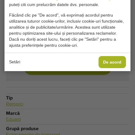
puteți citi cum prelucrăm datele dvs. personale.
Doriți să fiți informat când devine disponibil un Remorci
Făcând clic pe "De acord", vă exprimați acordul pentru
comparabil? Completați detaliile dvs. aici.
utilizarea tuturor cookie-urilor, inclusiv cookie-uri funcționale,
analitice și de publicitate/urmărire. Acestea sunt utilizate
pentru optimizarea site-ului și personalizarea reclamelor.
Setările dvs. actuale de cookie blochează această
Dacă nu doriți acest lucru, faceți clic pe "Setări" pentru a
parte. Ajustați setările de cookie pentru a accesa
ajusta preferințele pentru cookie-uri.
această parte.
Setări
De acord
MODIFICĂ SETĂRILE COOKIE-URILOR
Tip
Remorci
Marcă
Eduard
Grupă produse