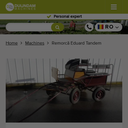
Personal expert
Flori şi plante
(576)
RO
Legume de câmp
(567)
Home
Machines
Remorcă Eduard Tandem
Producţie de seră zarzavaturi
(347)
Pomicultură
(333)
Benzi transportoare
(438)
Vindeți-vă mașina!
Căutați pe tip
Ultimele mașini văzute