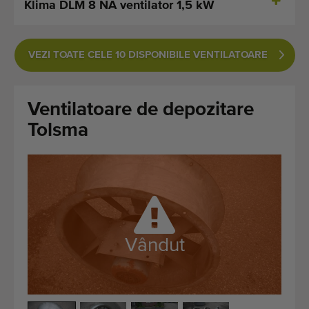
Klima DLM 8 NA ventilator 1,5 kW
Ultimele mașini adăugate
Notificări despre mașini disponibile
VEZI TOATE CELE 10 DISPONIBILE VENTILATOARE
Importați o mașină
Ventilatoare de depozitare
Machines
Tolsma
Marci
Despre noi
FAQ
Contact
Vândut
Blog