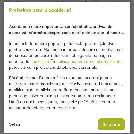
Ventilatoare comparabil? Completați detaliile dvs. aici.
Preferințe pentru cookie-uri
Setările dvs. actuale de cookie blochează această
Acordăm o mare importanță confidențialității dvs., de
parte. Ajustați setările de cookie pentru a accesa
aceea vă informăm despre cookie-urile de pe site-ul nostru.
această parte.
În această fereastră pop-up, puteți seta preferințele dvs.
pentru cookie-uri. Mai multe informații despre diferitele tipuri
MODIFICĂ SETĂRILE COOKIE-URILOR
de cookie-uri pe care le folosim pot fi găsite pe pagina
noastră de
cookie-uri
. În
politica noastră de confidențialitate
puteți citi cum prelucrăm datele dvs. personale.
Făcând clic pe "De acord", vă exprimați acordul pentru
utilizarea tuturor cookie-urilor, inclusiv cookie-uri funcționale,
Tip
analitice și de publicitate/urmărire. Acestea sunt utilizate
Ventilatoare
pentru optimizarea site-ului și personalizarea reclamelor.
Marcă
Dacă nu doriți acest lucru, faceți clic pe "Setări" pentru a
Tolsma
ajusta preferințele pentru cookie-uri.
Grupă produse
Maşini de procesat
Setări
De acord
Produse