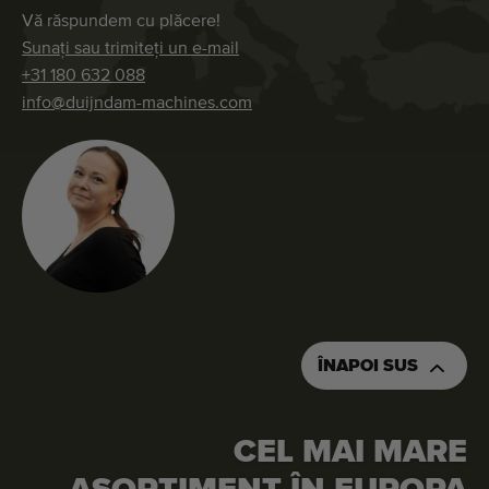
Vă răspundem cu plăcere!
Sunați sau trimiteți un e-mail
+31 180 632 088
info@duijndam-machines.com
ÎNAPOI SUS
CEL MAI MARE
SOLICITAȚI O OFERTĂ DE PREȚ
COMANDAȚI ACEASTĂ MAȘINĂ