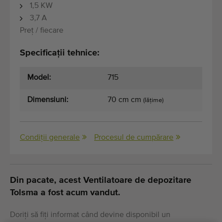
1,5 KW
3,7 A
Preț / fiecare
Specificații tehnice:
Model:
715
Dimensiuni:
70 cm cm
(lățime)
Condiții generale
Procesul de cumpărare
Din pacate, acest Ventilatoare de depozitare
Tolsma a fost acum vandut.
Doriți să fiți informat când devine disponibil un