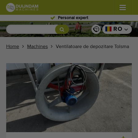
Personal expert
Flori şi plante
(587)
RO
Legume de câmp
(570)
Home
Machines
Ventilatoare de depozitare Tolsma
Producţie de seră zarzavaturi
(350)
Pomicultură
(336)
Benzi transportoare
(441)
Vindeți-vă mașina!
Căutați pe tip
Ultimele mașini văzute