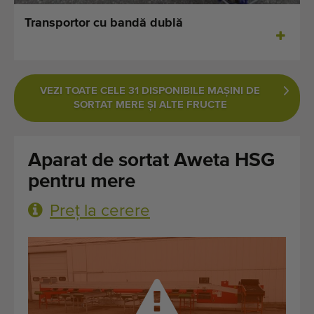
Ultimele mașini adăugate
Transportor cu bandă dublă
Notificări despre mașini disponibile
Importați o mașină
VEZI TOATE CELE 31 DISPONIBILE MAŞINI DE
SORTAT MERE ŞI ALTE FRUCTE
Machines
Marci
Aparat de sortat Aweta HSG
pentru mere
Despre noi
Preț la cerere
FAQ
Contact
Blog