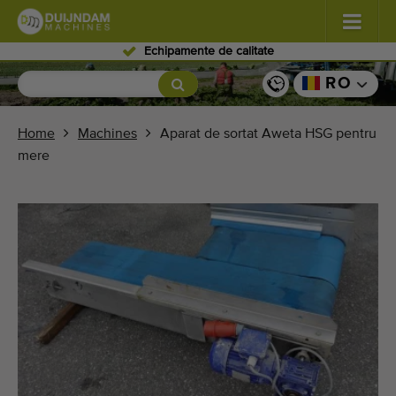
Personal expert
Flori şi plante
(587)
RO
Legume de câmp
(570)
Home
Machines
Aparat de sortat Aweta HSG pentru
mere
Producţie de seră zarzavaturi
(350)
Pomicultură
(336)
Benzi transportoare
(441)
Vindeți-vă mașina!
Căutați pe tip
Ultimele mașini văzute