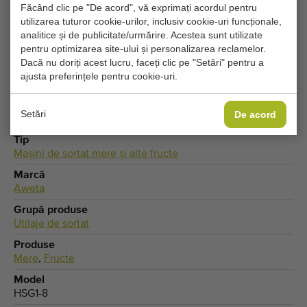
Făcând clic pe "De acord", vă exprimați acordul pentru
parte. Ajustați setările de cookie pentru a accesa
utilizarea tuturor cookie-urilor, inclusiv cookie-uri funcționale,
această parte.
analitice și de publicitate/urmărire. Acestea sunt utilizate
pentru optimizarea site-ului și personalizarea reclamelor.
Dacă nu doriți acest lucru, faceți clic pe "Setări" pentru a
MODIFICĂ SETĂRILE COOKIE-URILOR
ajusta preferințele pentru cookie-uri.
Setări
De acord
Tip
Maşini de sortat mere şi alte fructe
Marcă
Aweta
Grupă produse
Utilaje de sortat
Produse
Mere
,
Fructe
Model
HSG1-8