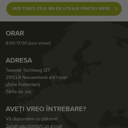
VEZI TOATE CELE 189 DE UTILAJE PENTRU MERE
ORAR
8:00-17:00 (luni-vineri)
ADRESA
Tweede Tochtweg 127
2913 LR Nieuwerkerk a/d IJssel
(Zona Rotterdam)
Țările de Jos
AVEȚI VREO ÎNTREBARE?
Vă răspundem cu plăcere!
Sunați sau trimiteți un e-mail