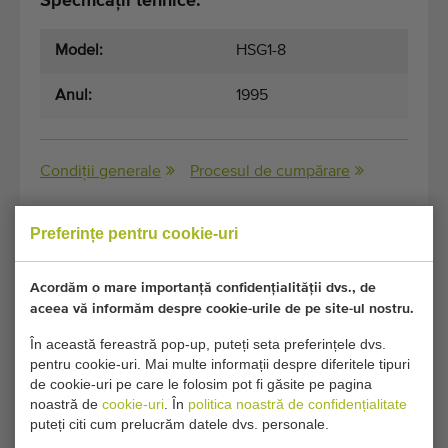
Specificații tehnice:
Model:
HSG1-8
Anul:
1995
Condiții generale
Procesul de cumpărare
Preferințe pentru cookie-uri
Din pacate, acest Aparat de sortat Aweta HSG
pentru mere a fost acum vandut.
Acordăm o mare importanță confidențialității dvs., de
aceea vă informăm despre cookie-urile de pe site-ul nostru.
Doriți să fiți informat când devine disponibil un Maşini de
În această fereastră pop-up, puteți seta preferințele dvs.
sortat mere şi alte fructe comparabil? Completați detaliile
pentru cookie-uri. Mai multe informații despre diferitele tipuri
dvs. aici.
de cookie-uri pe care le folosim pot fi găsite pe pagina
noastră de
cookie-uri
. În
politica noastră de confidențialitate
puteți citi cum prelucrăm datele dvs. personale.
Setările dvs. actuale de cookie blochează această