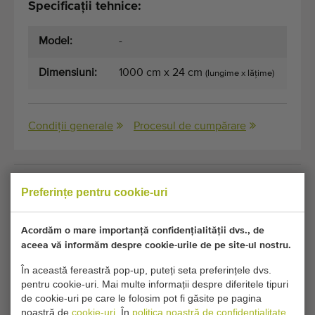
Specificații tehnice:
Model:
-
Dimensiuni:
1000 cm x 24 cm
(lungime x lățime)
Condiții generale
Procesul de cumpărare
Din pacate, acest Sistem de transport pentru
Preferințe pentru cookie-uri
plante în ghiveci Wevab cu viteză reglabilă a fost
acum vandut.
Acordăm o mare importanță confidențialității dvs., de
aceea vă informăm despre cookie-urile de pe site-ul nostru.
Doriți să fiți informat când devine disponibil un
În această fereastră pop-up, puteți seta preferințele dvs.
Transportoare pentru plante și flori in ghivece comparabil?
pentru cookie-uri. Mai multe informații despre diferitele tipuri
Completați detaliile dvs. aici.
de cookie-uri pe care le folosim pot fi găsite pe pagina
noastră de
cookie-uri
. În
politica noastră de confidențialitate