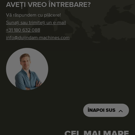
AVEȚI VREO ÎNTREBARE?
Vă răspundem cu plăcere!
Sunați sau trimiteți un e-mail
+31 180 632 088
info@duijndam-machines.com
ÎNAPOI SUS
CEL MAI MARE