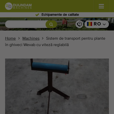
Personal expert
Flori şi plante
(587)
RO
Legume de câmp
(570)
Home
Machines
Sistem de transport pentru plante
în ghiveci Wevab cu viteză reglabilă
Producţie de seră zarzavaturi
(350)
Pomicultură
(336)
Benzi transportoare
(441)
Vindeți-vă mașina!
Căutați pe tip
Ultimele mașini văzute