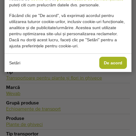
puteți citi cum prelucrăm datele dvs. personale.
Setările dvs. actuale de cookie blochează această
Făcând clic pe "De acord", vă exprimați acordul pentru
parte. Ajustați setările de cookie pentru a accesa
utilizarea tuturor cookie-urilor, inclusiv cookie-uri funcționale,
această parte.
analitice și de publicitate/urmărire. Acestea sunt utilizate
pentru optimizarea site-ului și personalizarea reclamelor.
Dacă nu doriți acest lucru, faceți clic pe "Setări" pentru a
MODIFICĂ SETĂRILE COOKIE-URILOR
ajusta preferințele pentru cookie-uri.
Setări
De acord
Tip
Transportoare pentru plante și flori in ghivece
Marcă
Wevab
Grupă produse
Echipamente de transport
Produse
Plante de ghiveci
Tip transportor