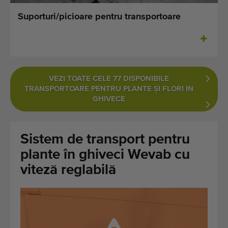
Ultimele mașini adăugate
Suporturi/picioare pentru transportoare
Notificări despre mașini disponibile
Importați o mașină
VEZI TOATE CELE 77 DISPONIBILE
Machines
TRANSPORTOARE PENTRU PLANTE ȘI FLORI IN
GHIVECE
Marci
Despre noi
Sistem de transport pentru
plante în ghiveci Wevab cu
FAQ
viteză reglabilă
Contact
Blog