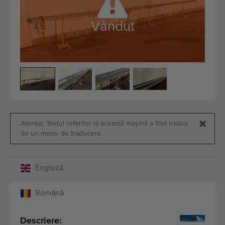
Echipamente de calitate
Personal expert
Vândut
Livrare în întreaga lume
Din 1977
Atenție: Textul referitor la această mașină a fost tradus
de un motor de traducere.
Engleză
Română
Descriere: