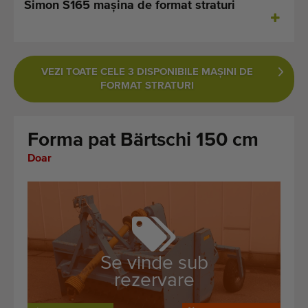
Simon S165 maşina de format straturi
Ultimele mașini adăugate
Notificări despre mașini disponibile
VEZI TOATE CELE 3 DISPONIBILE MAŞINI DE
Importați o mașină
FORMAT STRATURI
Machines
Forma pat Bärtschi 150 cm
Marci
Doar
Despre noi
FAQ
Contact
Se vinde sub
Blog
rezervare