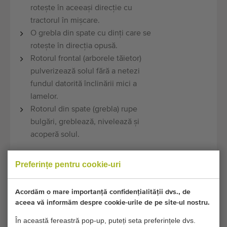
rotește în aceeași direcție cu
tractorul în mișcare.
O grebla din spate cu dinți care se
rotește în direcția opusă.
Rotorul frontal (arborele tăietor)
pulverizează solul fără a netezi
fundul datorită înclinării mici a
lamelor.
Rotorul din spate (grebla) rupe
bulgări, greblează, nivelează și
acoperă solul.
Specificații tehnice:
Preferințe pentru cookie-uri
Dimensiuni
200 cm x 190 cm x 150 cm
Acordăm o mare importanță confidențialității dvs., de
transport:
(lungime x lățime x înălțime)
aceea vă informăm despre cookie-urile de pe site-ul nostru.
În această fereastră pop-up, puteți seta preferințele dvs.