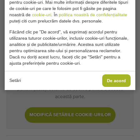
pentru cookie-uri. Mai multe informații despre diferitele tipuri
Condiții generale
Procesul de cumpărare
de cookie-uri pe care le folosim pot fi găsite pe pagina
noastră de
cookie-uri
. În
politica noastră de confidențialitate
puteți citi cum prelucrăm datele dvs. personale.
Din pacate, acest Forma pat Bärtschi 150 cm a
Făcând clic pe "De acord", vă exprimați acordul pentru
utilizarea tuturor cookie-urilor, inclusiv cookie-uri funcționale,
fost acum vandut.
analitice și de publicitate/urmărire. Acestea sunt utilizate
pentru optimizarea site-ului și personalizarea reclamelor.
Doriți să fiți informat când devine disponibil un Maşini de
Dacă nu doriți acest lucru, faceți clic pe "Setări" pentru a
format straturi comparabil? Completați detaliile dvs. aici.
ajusta preferințele pentru cookie-uri.
Setări
De acord
Setările dvs. actuale de cookie blochează această
parte. Ajustați setările de cookie pentru a accesa
această parte.
MODIFICĂ SETĂRILE COOKIE-URILOR