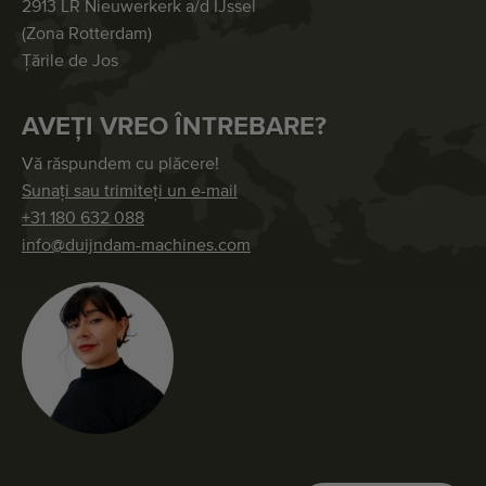
2913 LR Nieuwerkerk a/d IJssel
(Zona Rotterdam)
Țările de Jos
AVEȚI VREO ÎNTREBARE?
Vă răspundem cu plăcere!
Sunați sau trimiteți un e-mail
+31 180 632 088
info@duijndam-machines.com