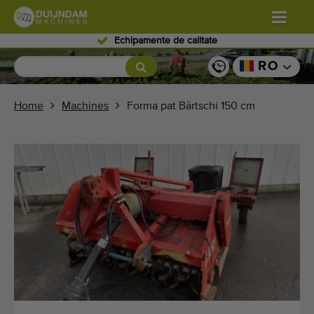
Personal expert
Flori şi plante
(587)
RO
Legume de câmp
(570)
Home
Machines
Forma pat Bärtschi 150 cm
Producţie de seră zarzavaturi
(350)
Pomicultură
(336)
Benzi transportoare
(441)
Vindeți-vă mașina!
Căutați pe tip
Ultimele mașini văzute