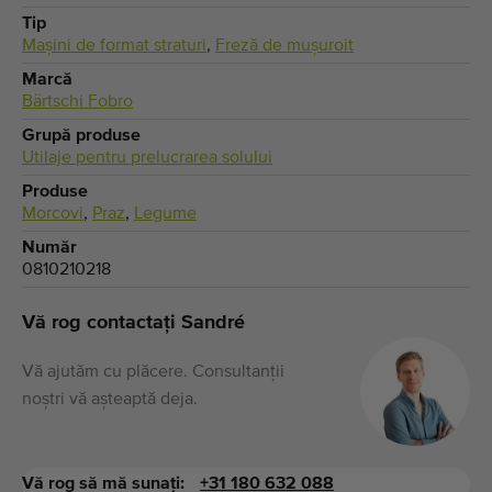
Tip
Maşini de format straturi
,
Freză de muşuroit
Marcă
Bärtschi Fobro
Grupă produse
Utilaje pentru prelucrarea solului
Produse
Morcovi
,
Praz
,
Legume
Număr
0810210218
Vă rog contactați Sandré
Vă ajutăm cu plăcere. Consultanții
noștri vă așteaptă deja.
Vă rog să mă sunați:
+31 180 632 088