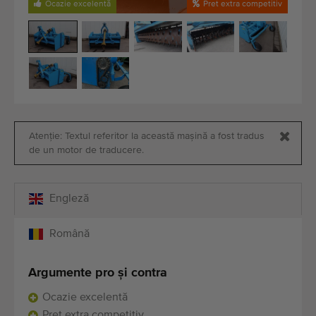
Echipamente de calitate
Ocazie excelentă
Pret extra competitiv
Personal expert
Livrare în întreaga lume
Din 1977
Atenție: Textul referitor la această mașină a fost tradus
de un motor de traducere.
Engleză
Română
Argumente pro şi contra
Ocazie excelentă
Pret extra competitiv