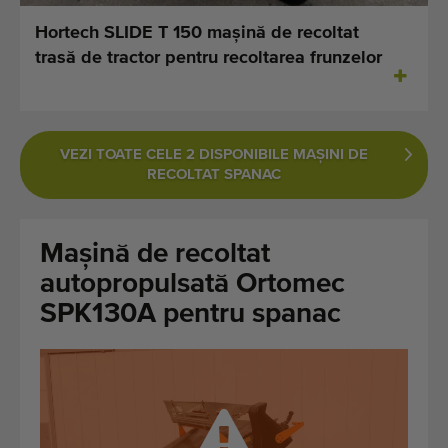
Ultimele mașini adăugate
Hortech SLIDE T 150 mașină de recoltat
trasă de tractor pentru recoltarea frunzelor
Notificări despre mașini disponibile
Importați o mașină
VEZI TOATE CELE 2 DISPONIBILE MAŞINI DE
Machines
RECOLTAT SPANAC
Marci
Mașină de recoltat
Despre noi
autopropulsată Ortomec
FAQ
SPK130A pentru spanac
Contact
Blog