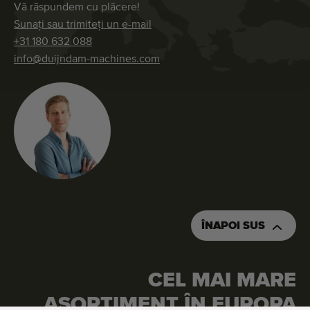
Vă răspundem cu plăcere!
Sunați sau trimiteți un e-mail
+31 180 632 088
info@duijndam-machines.com
ÎNAPOI SUS
CEL MAI MARE
SOLICITAȚI O OFERTĂ DE PREȚ
COMANDAȚI ACEASTĂ MAȘINĂ
ASORTIMENT ÎN EUROPA