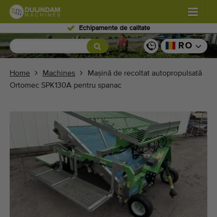
Personal expert
Flori şi plante
(587)
RO
Legume de câmp
(570)
Home
Machines
Mașină de recoltat autopropulsată
Ortomec SPK130A pentru spanac
Producţie de seră zarzavaturi
(350)
Pomicultură
(336)
Benzi transportoare
(441)
Vindeți-vă mașina!
Căutați pe tip
Ultimele mașini văzute