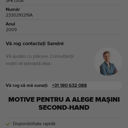
SPK130A
Număr
2330210219A
Anul
2009
Vă rog contactați Sandré
Vă ajutăm cu plăcere. Consultanții
noștri vă așteaptă deja.
Vă rog să mă sunați:
+31 180 632 088
MOTIVE PENTRU A ALEGE MAȘINI
SECOND-HAND
Disponibilitate rapidă