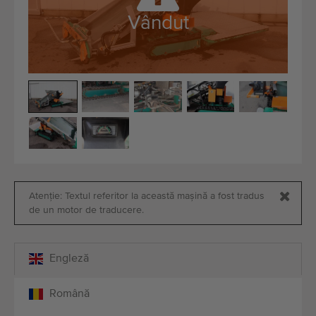
Echipamente de calitate
Vândut
Personal expert
Livrare în întreaga lume
Din 1977
Atenție: Textul referitor la această mașină a fost tradus
de un motor de traducere.
Engleză
Română