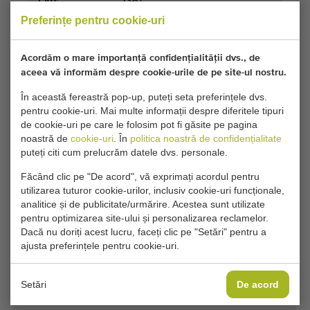
Ore:
2361
Preferințe pentru cookie-uri
Dimensiuni
300 cm x 200 cm x 160 cm
transport:
(lungime x lățime x înălțime)
Acordăm o mare importanță confidențialității dvs., de
aceea vă informăm despre cookie-urile de pe site-ul nostru.
Dimensiuni:
130 cm
(lățime)
În această fereastră pop-up, puteți seta preferințele dvs.
pentru cookie-uri. Mai multe informații despre diferitele tipuri
de cookie-uri pe care le folosim pot fi găsite pe pagina
Condiții generale
Procesul de cumpărare
noastră de
cookie-uri
. În
politica noastră de confidențialitate
puteți citi cum prelucrăm datele dvs. personale.
Făcând clic pe "De acord", vă exprimați acordul pentru
utilizarea tuturor cookie-urilor, inclusiv cookie-uri funcționale,
Din pacate, acest Mașină de recoltat
analitice și de publicitate/urmărire. Acestea sunt utilizate
autopropulsată Ortomec SPK130A pentru spanac
pentru optimizarea site-ului și personalizarea reclamelor.
a fost acum vandut.
Dacă nu doriți acest lucru, faceți clic pe "Setări" pentru a
ajusta preferințele pentru cookie-uri.
Doriți să fiți informat când devine disponibil un Maşini de
recoltat spanac comparabil? Completați detaliile dvs. aici.
Setări
De acord