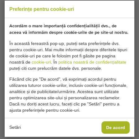
Model:
FB2000
Preferințe pentru cookie-uri
Anul:
2007
Acordăm o mare importanță confidențialității dvs., de
aceea vă informăm despre cookie-urile de pe site-ul nostru.
Dimensiuni:
200 cm
(lățime)
În această fereastră pop-up, puteți seta preferințele dvs.
pentru cookie-uri. Mai multe informații despre diferitele tipuri
de cookie-uri pe care le folosim pot fi găsite pe pagina
Condiții generale
Procesul de cumpărare
noastră de
cookie-uri
. În
politica noastră de confidențialitate
puteți citi cum prelucrăm datele dvs. personale.
Făcând clic pe "De acord", vă exprimați acordul pentru
utilizarea tuturor cookie-urilor, inclusiv cookie-uri funcționale,
Din pacate, acest VSS Agro FB2000 Mașină de
analitice și de publicitate/urmărire. Acestea sunt utilizate
pregătire frontală a patului de semințe a fost
pentru optimizarea site-ului și personalizarea reclamelor.
acum vandut.
Dacă nu doriți acest lucru, faceți clic pe "Setări" pentru a
ajusta preferințele pentru cookie-uri.
Doriți să fiți informat când devine disponibil un Maşini de
format straturi comparabil? Completați detaliile dvs. aici.
Setări
De acord