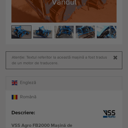
Vândut
Echipamente de calitate
Personal expert
Livrare în întreaga lume
Din 1977
Atenție: Textul referitor la această mașină a fost tradus
de un motor de traducere.
Engleză
Română
Descriere:
VSS Agro FB2000 Mașină de