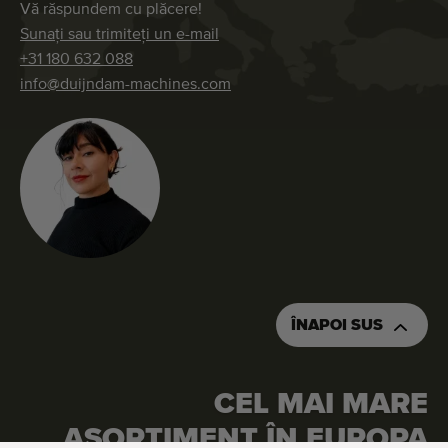
Vă răspundem cu plăcere!
Sunați sau trimiteți un e-mail
+31 180 632 088
info@duijndam-machines.com
ÎNAPOI SUS
CEL MAI MARE
SOLICITAȚI O OFERTĂ DE PREȚ
COMANDAȚI ACEASTĂ MAȘINĂ
ASORTIMENT ÎN EUROPA