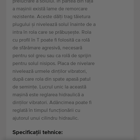
prelucrare a solului. În partea din față
a mașinii există lame de remorcare
rezistente. Aceste dălți trag tăietura
plugului și nivelează solul înainte de a
intra în rola care se prăbușește. Rola
cu profil în T poate fi folosită ca rolă
de sfărâmare agresivă, necesară
pentru sol greu sau ca rolă de sprijin
pentru solul nisipos. Placa de nivelare
nivelează urmele dinților vibratori,
după care rola din spate apasă patul
de semințe. Lucrul unic la această
mașină este reglarea hidraulică a
dinților vibratori. Adâncimea poate fi
reglată în timpul funcționării cu
ajutorul unui cilindru hidraulic.
Specificații tehnice: