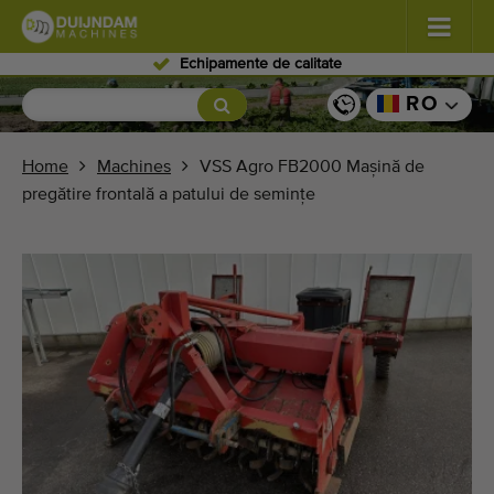
Personal expert
Flori şi plante
(587)
RO
Legume de câmp
(570)
Home
Machines
VSS Agro FB2000 Mașină de
pregătire frontală a patului de semințe
Producţie de seră zarzavaturi
(350)
Pomicultură
(336)
Benzi transportoare
(441)
Vindeți-vă mașina!
Căutați pe tip
Ultimele mașini văzute