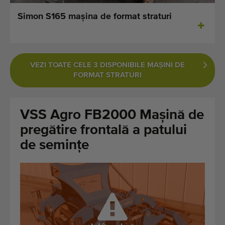
Ultimele mașini adăugate
Simon S165 maşina de format straturi
Notificări despre mașini disponibile
Importați o mașină
VEZI TOATE CELE 3 DISPONIBILE MAŞINI DE
FORMAT STRATURI
Machines
Marci
VSS Agro FB2000 Mașină de
pregătire frontală a patului
Despre noi
de semințe
FAQ
Contact
Blog