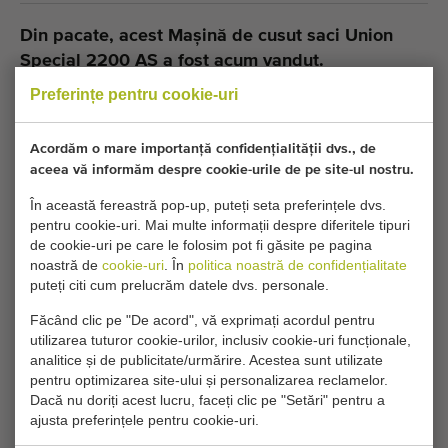
Din pacate, acest Mașină de cusut saci Union
Special 2200 AS a fost acum vandut.
Preferințe pentru cookie-uri
Doriți să fiți informat când devine disponibil un Masini de
cusut comparabil? Completați detaliile dvs. aici.
Acordăm o mare importanță confidențialității dvs., de
aceea vă informăm despre cookie-urile de pe site-ul nostru.
Setările dvs. actuale de cookie blochează această
În această fereastră pop-up, puteți seta preferințele dvs.
parte. Ajustați setările de cookie pentru a accesa
pentru cookie-uri. Mai multe informații despre diferitele tipuri
de cookie-uri pe care le folosim pot fi găsite pe pagina
această parte.
noastră de
cookie-uri
. În
politica noastră de confidențialitate
puteți citi cum prelucrăm datele dvs. personale.
MODIFICĂ SETĂRILE COOKIE-URILOR
Făcând clic pe "De acord", vă exprimați acordul pentru
utilizarea tuturor cookie-urilor, inclusiv cookie-uri funcționale,
analitice și de publicitate/urmărire. Acestea sunt utilizate
pentru optimizarea site-ului și personalizarea reclamelor.
Dacă nu doriți acest lucru, faceți clic pe "Setări" pentru a
Tip
ajusta preferințele pentru cookie-uri.
Masini de cusut