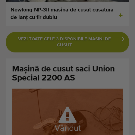
Ultimele mașini adăugate
Newlong NP-3II masina de cusut cusatura
de lanț cu fir dublu
Notificări despre mașini disponibile
Importați o mașină
VEZI TOATE CELE 3 DISPONIBILE MASINI DE
CUSUT
Machines
Marci
Mașină de cusut saci Union
Special 2200 AS
Despre noi
FAQ
Contact
Blog
Vândut