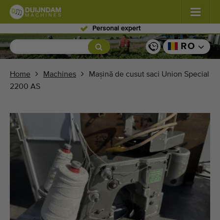
Personal expert
Flori şi plante
(587)
RO
Legume de câmp
(570)
Home
Machines
Mașină de cusut saci Union Special
2200 AS
Producţie de seră zarzavaturi
(350)
Pomicultură
(336)
Benzi transportoare
(441)
Vindeți-vă mașina!
Căutați pe tip
Ultimele mașini văzute