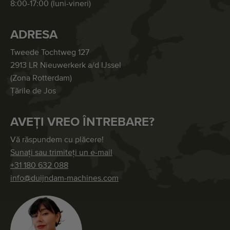
8:00-17:00 (luni-vineri)
ADRESA
Tweede Tochtweg 127
2913 LR Nieuwerkerk a/d IJssel
(Zona Rotterdam)
Țările de Jos
AVEȚI VREO ÎNTREBARE?
Vă răspundem cu plăcere!
Sunați sau trimiteți un e-mail
+31 180 632 088
info@duijndam-machines.com