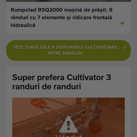
Ultimele mașini adăugate
Rumpstad RSQ2000 mașină de prășit, 6
rânduri cu 7 elemente și ridicare frontală
Notificări despre mașini disponibile
hidraulică
Importați o mașină
VEZI TOATE CELE 8 DISPONIBILE CULTIVATOARE
Machines
ÎNTRE RÂNDURI
Marci
Super prefera Cultivator 3
Despre noi
randuri de randuri
FAQ
Contact
Blog