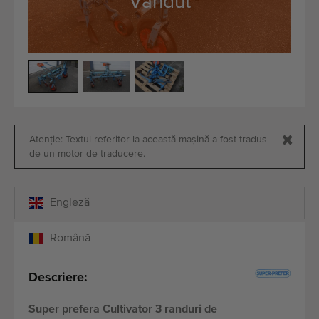
Vândut
Echipamente de calitate
Personal expert
Livrare în întreaga lume
Din 1977
Atenție: Textul referitor la această mașină a fost tradus
de un motor de traducere.
Engleză
Română
Descriere:
Super prefera Cultivator 3 randuri de