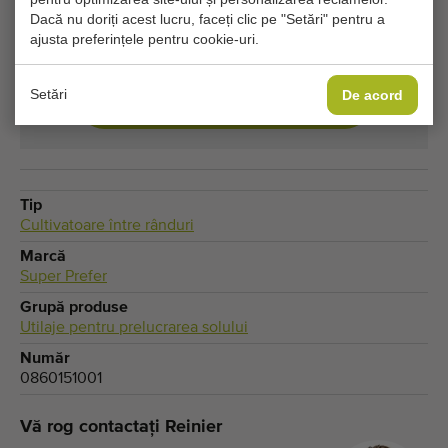
Dacă nu doriți acest lucru, faceți clic pe "Setări" pentru a
parte. Ajustați setările de cookie pentru a accesa
ajusta preferințele pentru cookie-uri.
această parte.
Setări
De acord
MODIFICĂ SETĂRILE COOKIE-URILOR
Tip
Cultivatoare între rânduri
Marcă
Super Prefer
Grupă produse
Utilaje pentru prelucrarea solului
Număr
0860151001
Vă rog contactați Reinier