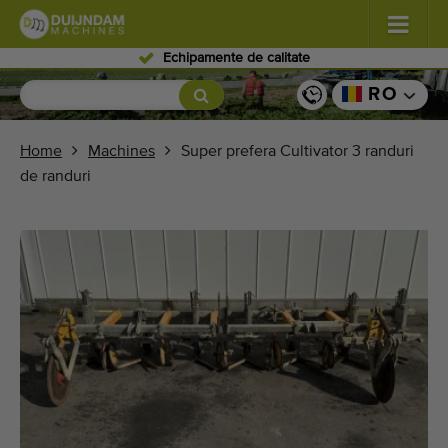
Echipamente de calitate
Flori şi plante
(587)
RO
Legume de câmp
(570)
Home
Machines
Super prefera Cultivator 3 randuri
de randuri
Producţie de seră zarzavaturi
(350)
Pomicultură
(336)
Benzi transportoare
(441)
Vindeți-vă mașina!
Căutați pe tip
Ultimele mașini văzute