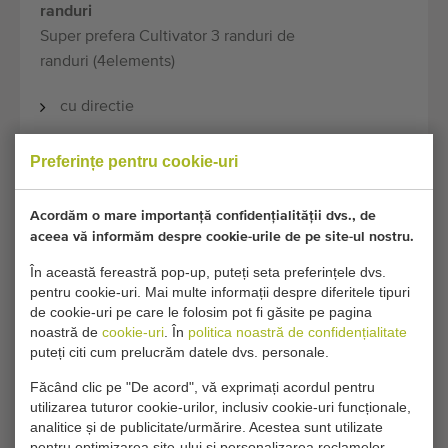
randuri
Super prefera Cultivator 3 randuri de
randuri (4elements)
cu directie
Preferințe pentru cookie-uri
Condiții generale
Procesul de cumpărare
Acordăm o mare importanță confidențialității dvs., de
aceea vă informăm despre cookie-urile de pe site-ul nostru.
Din pacate, acest Super prefera Cultivator 3
În această fereastră pop-up, puteți seta preferințele dvs.
randuri de randuri a fost acum vandut.
pentru cookie-uri. Mai multe informații despre diferitele tipuri
de cookie-uri pe care le folosim pot fi găsite pe pagina
Doriți să fiți informat când devine disponibil un
noastră de
cookie-uri
. În
politica noastră de confidențialitate
puteți citi cum prelucrăm datele dvs. personale.
Cultivatoare între rânduri comparabil? Completați detaliile
dvs. aici.
Făcând clic pe "De acord", vă exprimați acordul pentru
utilizarea tuturor cookie-urilor, inclusiv cookie-uri funcționale,
analitice și de publicitate/urmărire. Acestea sunt utilizate
Setările dvs. actuale de cookie blochează această
pentru optimizarea site-ului și personalizarea reclamelor.