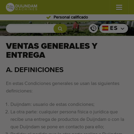
Personal calificado
Flores y plantas
(587)
ES
Verduras de campo abierto
(570)
VENTAS GENERALES Y
ENTREGA
Verduras de invernadero
(350)
A. DEFINICIONES
Frutas
(336)
Transportadoras
(441)
En estas Condiciones generales se usan las siguientes
definiciones:
Venda su máquina!
Duijndam: usuario de estas condiciones;
Buscar por tipo
La otra parte: cualquier persona física o jurídica que
recibe una entrega de productos de Duijndam o con la
Últimas máquinas visualizadas
que Duijndam se pone en contacto para ello;