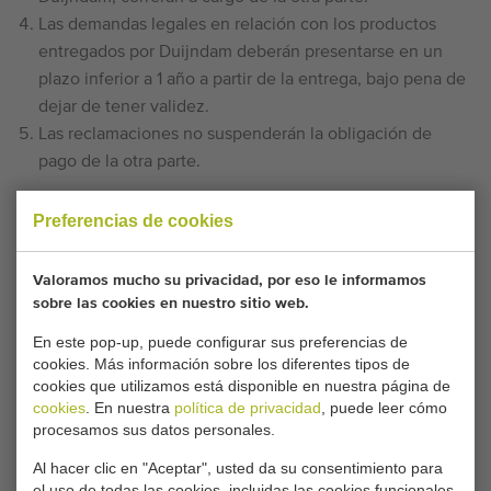
Las demandas legales en relación con los productos
entregados por Duijndam deberán presentarse en un
plazo inferior a 1 año a partir de la entrega, bajo pena de
dejar de tener validez.
Las reclamaciones no suspenderán la obligación de
pago de la otra parte.
L. RESPONSABILIDAD
Preferencias de cookies
La responsabilidad de Duijndam y sus empleados en
Valoramos mucho su privacidad, por eso le informamos
relación con los productos entregados se limita a la
sobre las cookies en nuestro sitio web.
obligación descrita en la cláusula K 3, salvo que se haya
En este pop-up, puede configurar sus preferencias de
producido un caso de intento de imprudencia grave por
cookies. Más información sobre los diferentes tipos de
parte de Duijndam.
cookies que utilizamos está disponible en nuestra página de
La responsabilidad de Duijndam en relación con los
cookies
. En nuestra
política de privacidad
, puede leer cómo
productos entregados se limita, en cualquier caso, a los
procesamos sus datos personales.
daños directos sufridos por la otra parte.
Al hacer clic en "Aceptar", usted da su consentimiento para
La responsabilidad de Duijndam en relación con los
el uso de todas las cookies, incluidas las cookies funcionales,