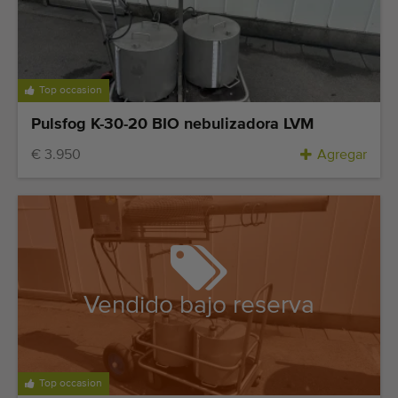
Últimas máquinas añadidas
Alertas de máquinas
Top occasion
Cómo importar una máquina
Pulsfog K-30-20 BIO nebulizadora LVM
Maquinas
€ 3.950
Agregar
Marcas
Sobre nosotros
FAQ
Vendido bajo reserva
Contacto
Blog
Top occasion