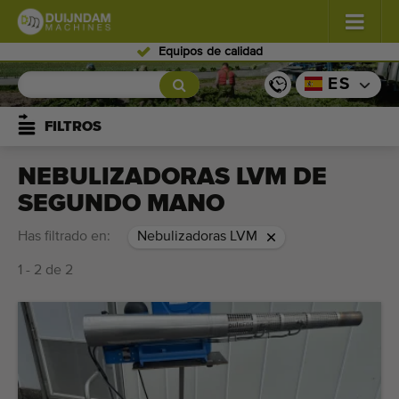
Equipos de calidad
Flores y plantas
(576)
ES
Verduras de campo abierto
(567)
FILTROS
Verduras de invernadero
(347)
NEBULIZADORAS LVM DE
SEGUNDO MANO
Frutas
(333)
Has filtrado en:
Nebulizadoras LVM
Transportadoras
(437)
1 - 2 de 2
Venda su máquina!
Buscar por tipo
Últimas máquinas visualizadas