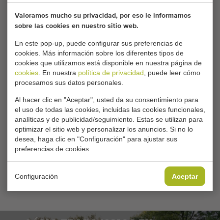
VENDE SU MÁQUINA POR AQUÍ
Valoramos mucho su privacidad, por eso le informamos
sobre las cookies en nuestro sitio web.
En este pop-up, puede configurar sus preferencias de
PÁGINAS RELACIONADAS
cookies. Más información sobre los diferentes tipos de
cookies que utilizamos está disponible en nuestra página de
cookies
. En nuestra
política de privacidad
, puede leer cómo
Carros de
Máquinas para la
procesamos sus datos personales.
pulverización
protección de la cosecha
Rotocultivadores de
Maquinas para
Al hacer clic en "Aceptar", usted da su consentimiento para
hileras
Tomate
el uso de todas las cookies, incluidas las cookies funcionales,
analíticas y de publicidad/seguimiento. Estas se utilizan para
Binadoras
Maquinas para
optimizar el sitio web y personalizar los anuncios. Si no lo
Pepinos
Gradas almohaza
desea, haga clic en "Configuración" para ajustar sus
Maquinas para
preferencias de cookies.
Enrolladoras de
Pimientos
manguera
Empas
Configuración
Ventiladores
Aceptar