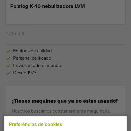
Equipos de calidad
Pulsfog K-40 nebulizadora LVM
Personal calificado
Envíos a todo el mundo
Desde 1977
1 - 2 de 2
Equipos de calidad
Personal calificado
Envíos a todo el mundo
Desde 1977
¿Tienes maquinas que ya no estas usando?
Nosotros buscamos constantemente maquinaria
agrícola y hortícola de buena calidad.
Preferencias de cookies