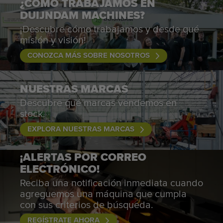
¿CÓMO TRABAJAMOS EN
DUIJNDAM MACHINES?
¡Descubre cómo trabajamos y desde qué
misión y visión!
CONOZCA MÁS SOBRE NOSOTROS
NUESTRAS MARCAS
Descubre qué marcas vendemos en
stock.
EXPLORA NUESTRAS MARCAS
¡ALERTAS POR CORREO
ELECTRÓNICO!
Reciba una notificación inmediata cuando
agreguemos una máquina que cumpla
con sus criterios de búsqueda.
REGÍSTRATE AHORA