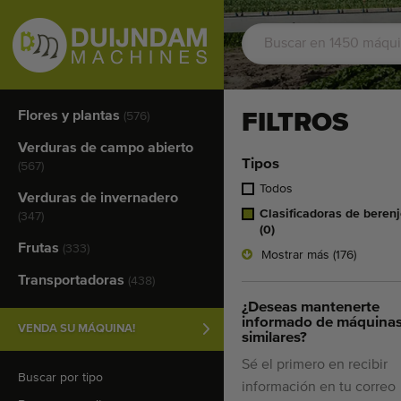
Flores y plantas
FILTROS
(576)
Verduras de campo abierto
Tipos
(567)
Todos
Verduras de invernadero
Clasificadoras de beren
(347)
(0)
Frutas
(333)
Mostrar más (176)
Transportadoras
(438)
¿Deseas mantenerte
informado de máquina
VENDA SU MÁQUINA!
similares?
Sé el primero en recibir
Buscar por tipo
información en tu correo