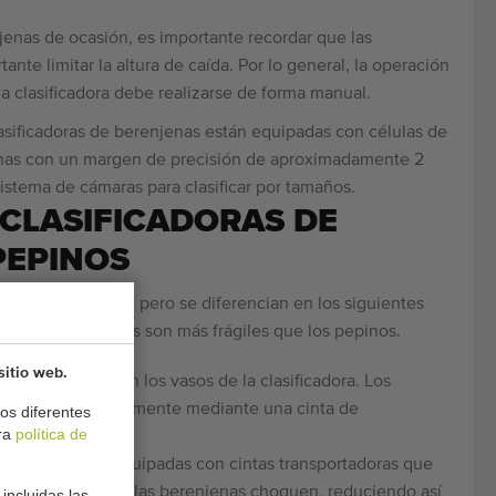
njenas de ocasión, es importante recordar que las
tante limitar la altura de caída. Por lo general, la operación
 la clasificadora debe realizarse de forma manual.
lasificadoras de berenjenas están equipadas con células de
enas con un margen de precisión de aproximadamente 2
istema de cámaras para clasificar por tamaños.
 CLASIFICADORAS DE
PEPINOS
se parecen mucho, pero se diferencian en los siguientes
 que las berenjenas son más frágiles que los pepinos.
sitio web.
n manualmente en los vasos de la clasificadora. Los
ficadora automáticamente mediante una cinta de
os diferentes
tra
política de
renjenas están equipadas con cintas transportadoras que
as. Esto evita que las berenjenas choquen, reduciendo así
incluidas las