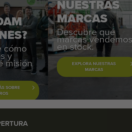
NUESTRAS
MARCAS
DAM
Descubre qué
NES?
marcas vendemo
en stock.
e cómo
s y
é misión
EXPLORA NUESTRAS
MARCAS
ÁS SOBRE
ROS
PERTURA