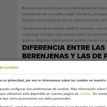
A la hora de seleccionar una clasificadora de bere
berenjenas son un cultivo frágil. Por tanto, es impor
de pasar las berenjenas de las cajas a los vasos de
Las berenjenas se suelen clasificar por peso. Las c
carga bajo los vasos que pueden pesar las berenj
gramos. Algunas clasificadoras también tienen un s
DIFERENCIA ENTRE LAS
BERENJENAS Y LAS DE 
Las clasificadoras de berenjenas y las de pepinos 
de cookies
detalles. Esta diferencia se debe principalmente a
 su privacidad, por eso le informamos sobre las cookies en nuestro 
Alimentación manual
: Las berenjenas se coloca
pepinos, por su parte, se introducen en la clasi
puede configurar sus preferencias de cookies. Más información sobre l
 que utilizamos está disponible en nuestra página de
cookies
. En nues
alimentación.
e leer cómo procesamos sus datos personales.
Cintas de acumulación:
Las clasificadoras de be
se mueven por pasos, en lugar de mesas giratori
"Aceptar", usted da su consentimiento para el uso de todas las cookies, 