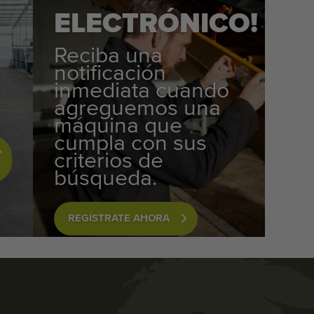
ELECTRÓNICO!
Reciba una
notificación
inmediata cuando
s
agreguemos una
máquina que
cumpla con sus
criterios de
búsqueda.
REGÍSTRATE AHORA