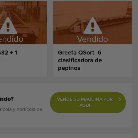
endido
Vendido
32 + 1
Greefa QSort -6
clasificadora de
pepinos
ando?
VENDE SU MÁQUINA POR
AQUÍ
cola y hortícola de