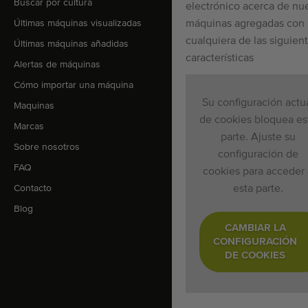
Buscar por cultura
electrónico acerca de nu
Últimas máquinas visualizadas
máquinas agregadas con
cualquiera de las siguien
Últimas máquinas añadidas
características
Alertas de máquinas
Cómo importar una máquina
Su configuración actu
Maquinas
de cookies bloquea es
Marcas
parte. Ajuste su
Sobre nosotros
configuración de
FAQ
cookies para acceder 
Contacto
esta parte.
Blog
CAMBIAR LA
CONFIGURACIÓN
DE COOKIES