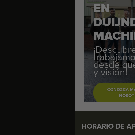
EN
DUIJN
MACHI
¡Descubr
trabajamo
desde qu
y visión!
CONOZCA M
NOSOT
HORARIO DE A