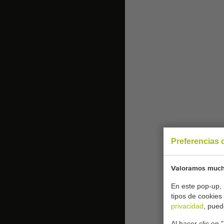
Preferencias 
Valoramos mucho
En este pop-up, 
tipos de cookies
privacidad
, pued
Al hacer clic en 