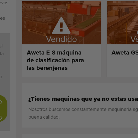
evas
tes
Vendido
V
al
Aweta E-8 máquina
Aweta GS
ta
de clasificación para
las berenjenas
a
¿Tienes maquinas que ya no estas us
Nosotros buscamos constantemente maquinaria agrí
buena calidad.