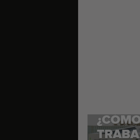
¿CÓM
TRABA