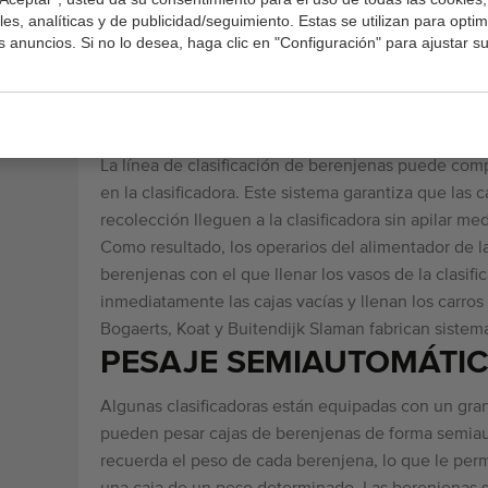
es, analíticas y de publicidad/seguimiento. Estas se utilizan para optimi
el riesgo de que se dañen.
os anuncios. Si no lo desea, haga clic en "Configuración" para ajustar s
Aunque las clasificadoras de pepinos y berenjenas
también pueden clasificar otros productos como cal
SISTEMA DE ALIMENTAC
La línea de clasificación de berenjenas puede com
en la clasificadora. Este sistema garantiza que las
recolección lleguen a la clasificadora sin apilar me
Como resultado, los operarios del alimentador de la
berenjenas con el que llenar los vasos de la clasi
inmediatamente las cajas vacías y llenan los carros 
Bogaerts, Koat y Buitendijk Slaman fabrican sistema
PESAJE SEMIAUTOMÁTI
Algunas clasificadoras están equipadas con un gr
pueden pesar cajas de berenjenas de forma semiaut
recuerda el peso de cada berenjena, lo que le perm