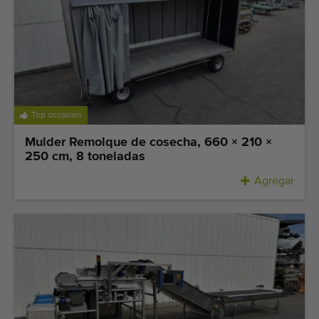
Últimas máquinas añadidas
Alertas de máquinas
Cómo importar una máquina
Maquinas
Top occasion
Mulder Remolque de cosecha, 660 × 210 ×
Marcas
250 cm, 8 toneladas
Sobre nosotros
Agregar
FAQ
Contacto
Blog