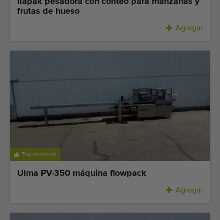
Ilapak pesadora con conteo para manzanas y
frutas de hueso
Agregar
Top occasion
Ulma PV-350 máquina flowpack
Agregar