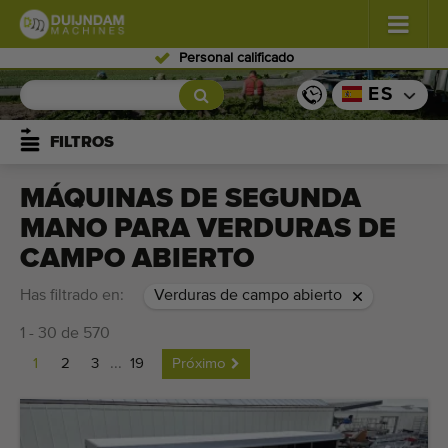
Personal calificado
Flores y plantas
(587)
ES
Verduras de campo abierto
(570)
FILTROS
Verduras de invernadero
(350)
MÁQUINAS DE SEGUNDA
MANO PARA VERDURAS DE
Frutas
(336)
CAMPO ABIERTO
Transportadoras
(441)
Has filtrado en:
Verduras de campo abierto
Venda su máquina!
1 - 30 de 570
1
2
3
...
19
Próximo
Buscar por tipo
Últimas máquinas visualizadas