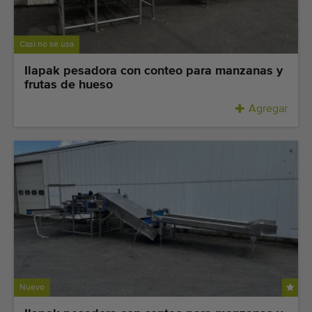
Equipos de calidad
Personal calificado
Casi no se usa
Envíos a todo el mundo
Ilapak pesadora con conteo para manzanas y
Desde 1977
frutas de hueso
Agregar
Nuevo