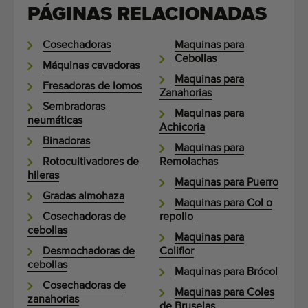
PÁGINAS RELACIONADAS
Cosechadoras
Maquinas para
Cebollas
Máquinas cavadoras
Maquinas para
Fresadoras de lomos
Zanahorias
Sembradoras
Maquinas para
neumáticas
Achicoria
Binadoras
Maquinas para
Rotocultivadores de
Remolachas
hileras
Maquinas para Puerro
Gradas almohaza
Maquinas para Col o
Cosechadoras de
repollo
cebollas
Maquinas para
Desmochadoras de
Coliflor
cebollas
Maquinas para Brócol
Cosechadoras de
Maquinas para Coles
zanahorias
de Bruselas