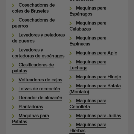
Cosechadoras de
Maquinas para
coles de Bruselas
Espárragos
Cosechadoras de
Maquinas para
puerros
Calabazas
Lavadoras y peladoras
Maquinas para
de puerros
Espinacas
Lavadoras y
Maquinas para Apio
cortadoras de espárragos
Maquinas para
Clasificadoras de
Lechuga
patatas
Maquinas para Hinojo
Volteadores de cajas
Maquinas para Batata
Tolvas de recepción
(Moniato)
Llenador de almacén
Maquinas para
Plantadoras
Cebolleta
Maquinas para
Maquinas para Judías
Patatas
Maquinas para
Hierbas