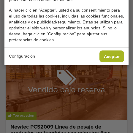
Al hacer clic en "Aceptar", usted da su consentimiento para
Top occasion
el uso de todas las cookies, incluidas las cookies funcionales,
analíticas y de publicidad/seguimiento. Estas se utilizan para
Manter VP10000 pesadora con alimentación
optimizar el sitio web y personalizar los anuncios. Si no lo
Aweta para tomates cherry
desea, haga clic en "Configuración" para ajustar sus
preferencias de cookies.
Agregar
Configuración
Aceptar
Vendido bajo reserva
Top occasion
Newtec PCS2009 Línea de pesaje de