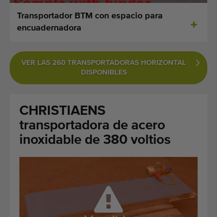
Últimas máquinas añadidas
Transportador BTM con espacio para
encuadernadora
Alertas de máquinas
Cómo importar una máquina
VER LAS 260 TRANSPORTADORAS HORIZONTAL
DISPONIBLES
Maquinas
Marcas
CHRISTIAENS
transportadora de acero
Sobre nosotros
inoxidable de 380 voltios
FAQ
Contacto
Blog