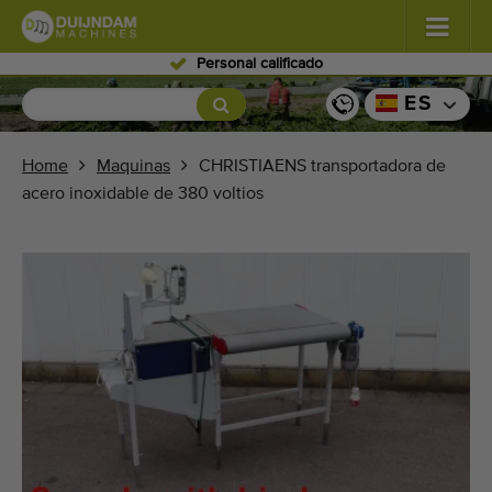
Personal calificado
Flores y plantas
(576)
ES
Verduras de campo abierto
(567)
Home
Maquinas
CHRISTIAENS transportadora de
acero inoxidable de 380 voltios
Verduras de invernadero
(347)
Frutas
(333)
Transportadoras
(438)
Venda su máquina!
Buscar por tipo
Últimas máquinas visualizadas