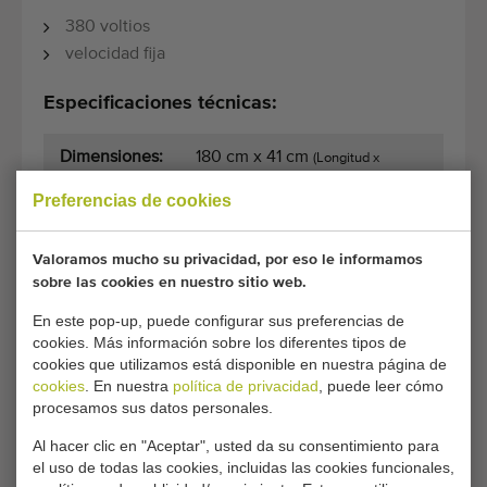
380 voltios
velocidad fija
Especificaciones técnicas:
Dimensiones:
180 cm x 41 cm
(Longitud x
Anchura)
Preferencias de cookies
Valoramos mucho su privacidad, por eso le informamos
Condiciones generales
Proceso de compra
sobre las cookies en nuestro sitio web.
En este pop-up, puede configurar sus preferencias de
cookies. Más información sobre los diferentes tipos de
Desafortunadamente, este CHRISTIAENS
cookies que utilizamos está disponible en nuestra página de
cookies
. En nuestra
política de privacidad
, puede leer cómo
transportadora de acero inoxidable de 380
procesamos sus datos personales.
voltios ya se ha vendido.
Al hacer clic en "Aceptar", usted da su consentimiento para
¿Le gustaría que le mantuviéramos informado cuando esté
el uso de todas las cookies, incluidas las cookies funcionales,