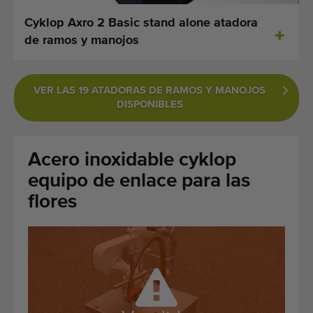
Últimas máquinas añadidas
Cyklop Axro 2 Basic stand alone atadora
de ramos y manojos
Alertas de máquinas
Cómo importar una máquina
VER LAS 19 ATADORAS DE RAMOS Y MANOJOS
DISPONIBLES
Maquinas
Marcas
Acero inoxidable cyklop
equipo de enlace para las
Sobre nosotros
flores
FAQ
Contacto
Blog