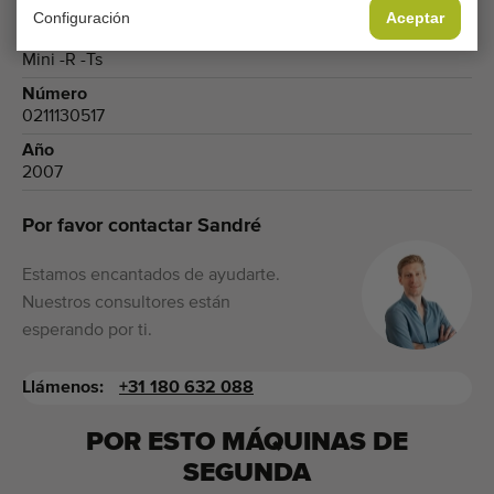
Flores cortadas
Configuración
Aceptar
Modelo
Mini -R -Ts
Número
0211130517
Año
2007
Por favor contactar Sandré
Estamos encantados de ayudarte.
Nuestros consultores están
esperando por ti.
Llámenos:
+31 180 632 088
POR ESTO MÁQUINAS DE
SEGUNDA