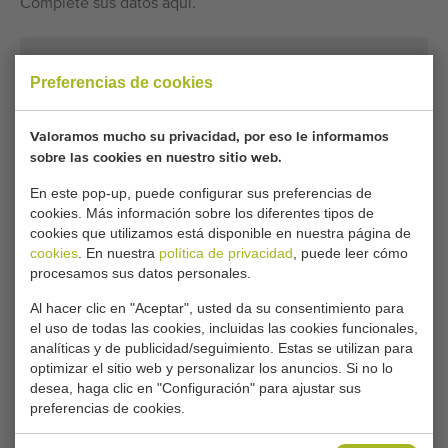
Complete sus datos aquí.
Su configuración actual de cookies bloquea esta
Preferencias de cookies
parte. Ajuste su configuración de cookies para
acceder a esta parte.
Valoramos mucho su privacidad, por eso le informamos
sobre las cookies en nuestro sitio web.
CAMBIAR LA CONFIGURACIÓN DE COOKIES
En este pop-up, puede configurar sus preferencias de
cookies. Más información sobre los diferentes tipos de
cookies que utilizamos está disponible en nuestra página de
cookies
. En nuestra
política de privacidad
, puede leer cómo
procesamos sus datos personales.
Tipo
Atadoras de ramos y manojos
Al hacer clic en "Aceptar", usted da su consentimiento para
el uso de todas las cookies, incluidas las cookies funcionales,
Marca
analíticas y de publicidad/seguimiento. Estas se utilizan para
Cyklop - Cybutec Bundling Machines
optimizar el sitio web y personalizar los anuncios. Si no lo
Grupo de productos
desea, haga clic en "Configuración" para ajustar sus
Máquinas de procesamiento
preferencias de cookies.
Producir