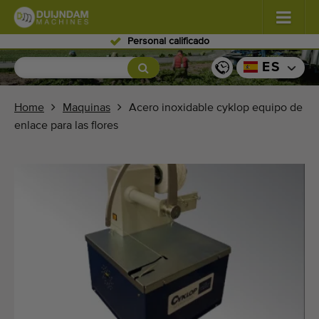
Personal calificado
Flores y plantas
(576)
ES
Verduras de campo abierto
(567)
Home
Maquinas
Acero inoxidable cyklop equipo de
enlace para las flores
Verduras de invernadero
(347)
Frutas
(333)
Transportadoras
(438)
Venda su máquina!
Buscar por tipo
Últimas máquinas visualizadas