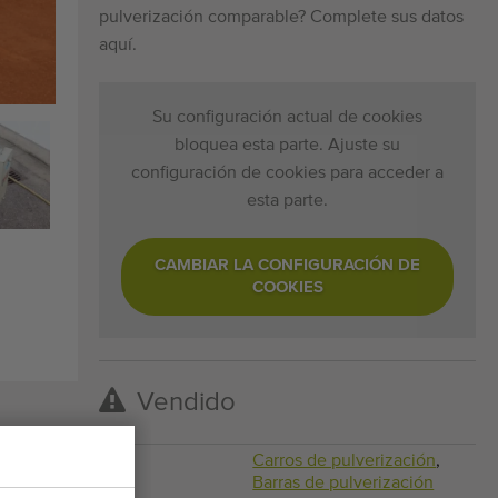
pulverización comparable? Complete sus datos
aquí.
Su configuración actual de cookies
bloquea esta parte. Ajuste su
configuración de cookies para acceder a
esta parte.
CAMBIAR LA CONFIGURACIÓN DE
COOKIES
Vendido
Tipo
Carros de pulverización
,
Barras de pulverización