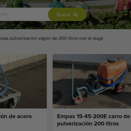
Buscar
pas pulverización vagón de 200 litros con el auge
ión de acero
Empas 15-45-200E carro de
pulverización 200 litros