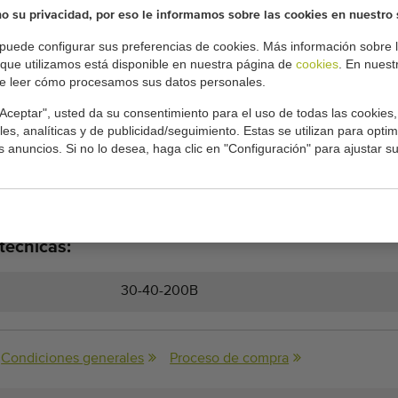
 su privacidad, por eso le informamos sobre las cookies en nuestro 
agón de 200 litros con el auge
puede configurar sus preferencias de cookies. Más información sobre l
 que utilizamos está disponible en nuestra página de
cookies
. En nues
on
e leer cómo procesamos sus datos personales.
"Aceptar", usted da su consentimiento para el uso de todas las cookies, 
es, analíticas y de publicidad/seguimiento. Estas se utilizan para optimi
e
os anuncios. Si no lo desea, haga clic en "Configuración" para ajustar s
 meter
técnicas:
30-40-200B
Condiciones generales
Proceso de compra