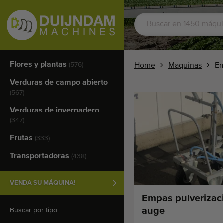
Flores y plantas
(576)
Home
Maquinas
Em
Verduras de campo abierto
(567)
Verduras de invernadero
(347)
Frutas
(333)
Transportadoras
(438)
VENDA SU MÁQUINA!
Empas pulverizac
auge
Buscar por tipo