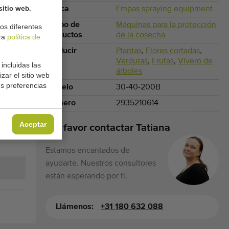
Marca
Empas spraying equipment
sitio web.
Grupo de
Máquinas para la protección
os diferentes
productos
de la cosecha
tra
política de
Producir
Plantas
,
Flores cortadas
,
Verduras
,
Frutas
,
Vivero de
incluidas las
árboles
zar el sitio web
us preferencias
Modelo
30-40-200B
Número
2935210614
Aceptar
Por favor contactar Tatiana
Estamos encantados de
ayudarte. Nuestros consultores
están esperando por ti.
Llámenos:
+31 180 632 088