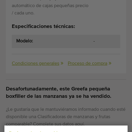
automático de cajas pequeñas precio
/ cada uno.
Especificaciones técnicas:
Modelo:
-
Condiciones generales
Proceso de compra
Desafortunadamente, este Greefa pequeña
boxfiller de las manzanas ya se ha vendido.
¿Le gustaría que le mantuviéramos informado cuando esté
disponible una Clasificadoras de manzanas y frutas
comparable? Complete sus datos aquí.