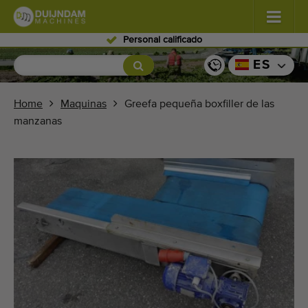
Personal calificado
Flores y plantas
(576)
ES
Verduras de campo abierto
(567)
Home
Maquinas
Greefa pequeña boxfiller de las
manzanas
Verduras de invernadero
(347)
Frutas
(333)
Transportadoras
(438)
Venda su máquina!
Buscar por tipo
Últimas máquinas visualizadas