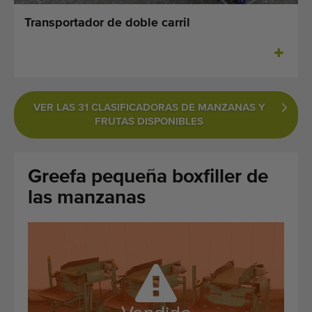
Últimas máquinas añadidas
Transportador de doble carril
Alertas de máquinas
Cómo importar una máquina
VER LAS 31 CLASIFICADORAS DE MANZANAS Y
Maquinas
FRUTAS DISPONIBLES
Marcas
Greefa pequeña boxfiller de
Sobre nosotros
las manzanas
FAQ
Contacto
Blog