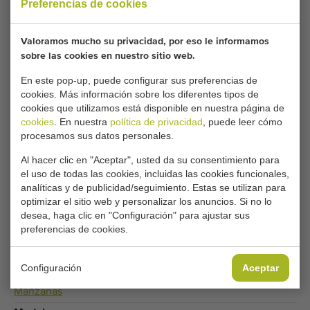
Preferencias de cookies
Su configuración actual de cookies bloquea esta
Valoramos mucho su privacidad, por eso le informamos
parte. Ajuste su configuración de cookies para
sobre las cookies en nuestro sitio web.
acceder a esta parte.
En este pop-up, puede configurar sus preferencias de
cookies. Más información sobre los diferentes tipos de
CAMBIAR LA CONFIGURACIÓN DE COOKIES
cookies que utilizamos está disponible en nuestra página de
cookies
. En nuestra
política de privacidad
, puede leer cómo
procesamos sus datos personales.
Al hacer clic en "Aceptar", usted da su consentimiento para
Tipo
el uso de todas las cookies, incluidas las cookies funcionales,
Clasificadoras de manzanas y frutas
,
Rellenadoras de cajas
analíticas y de publicidad/seguimiento. Estas se utilizan para
optimizar el sitio web y personalizar los anuncios. Si no lo
Marca
desea, haga clic en "Configuración" para ajustar sus
Greefa
preferencias de cookies.
Grupo de productos
Máquinas de procesamiento
Configuración
Aceptar
Producir
Manzanas