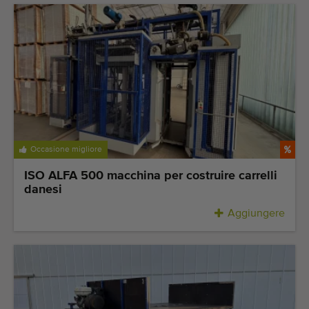
Ultime macchine aggiunte
Aggiornamenti sui macchinari
Importare una macchina
Macchine
Marchi
Occasione migliore
Chi siamo
ISO ALFA 500 macchina per costruire carrelli
danesi
FAQ
Aggiungere
Contatto
Blog