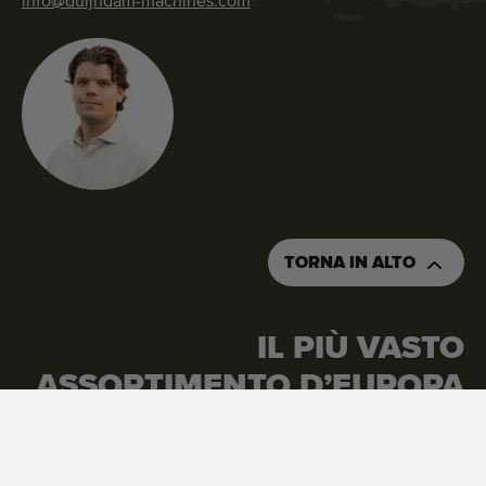
info@duijndam-machines.com
TORNA IN ALTO
IL PIÙ VASTO
ASSORTIMENTO D’EUROPA
Google Reviews
4.7
Visualizza tutte le recensioni