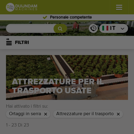
Personale competente
Fiori e piante
(576)
IT
Ortaggi in pieno campo
(567)
FILTRI
Ortaggi in serra
(347)
Frutta
(333)
ATTREZZATURE PER IL
Nastri trasportatori
(438)
TRASPORTO USATE
Vendi il tuo macchinario!
Hai attivato i filtri su:
Cerca per tipo
Ortaggi in serra
Attrezzature per il trasporto
1 - 23 Di 23
Ultime macchine visualizzate