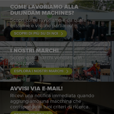
COME LAVORIAMO ALLA
DUIJNDAM MACHINES?
Scopri come lavoriamo e da quale
missione e visione partiamo!
SCOPRI DI PIÙ SU DI NOI
I NOSTRI MARCHI
Scopri quali marchi vendiamo in
magazzino.
ESPLORA I NOSTRI MARCHI
AVVISI VIA E-MAIL!
Ricevi una notifica immediata quando
aggiungiamo una macchina che
corrisponde ai tuoi criteri di ricerca.