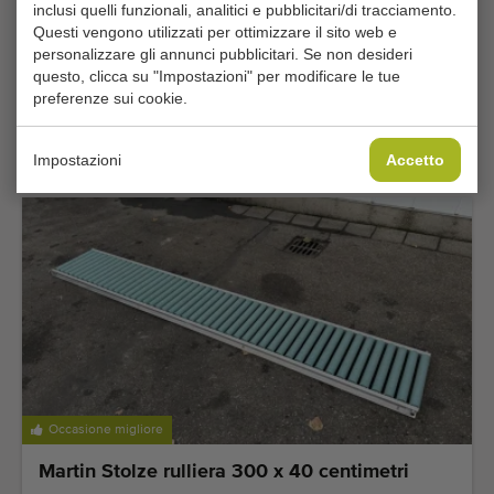
inclusi quelli funzionali, analitici e pubblicitari/di tracciamento.
Questi vengono utilizzati per ottimizzare il sito web e
Occasione migliore
personalizzare gli annunci pubblicitari. Se non desideri
questo, clicca su "Impostazioni" per modificare le tue
Buitendijk & Slaman MPT-3 con 3 forbici
preferenze sui cookie.
larghezza pista 55 cm
€ 2.750
Aggiungere
Impostazioni
Accetto
Occasione migliore
Martin Stolze rulliera 300 x 40 centimetri