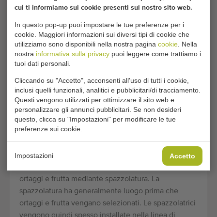
Greefa
Macchine per Mele
cui ti informiamo sui cookie presenti sul nostro sito web.
Schouten
Macchine per Patate
In questo pop-up puoi impostare le tue preferenze per i
Aweta
cookie. Maggiori informazioni sui diversi tipi di cookie che
Macchine per
utilizziamo sono disponibili nella nostra pagina
cookie
. Nella
Peperoni
nostra
informativa sulla privacy
puoi leggere come trattiamo i
tuoi dati personali.
Cliccando su "Accetto", acconsenti all'uso di tutti i cookie,
INFORMAZIONI SUL
inclusi quelli funzionali, analitici e pubblicitari/di tracciamento.
SPAZZOLATRICI DI
Questi vengono utilizzati per ottimizzare il sito web e
personalizzare gli annunci pubblicitari. Se non desideri
SECONDA MANO
questo, clicca su "Impostazioni" per modificare le tue
preferenze sui cookie.
Spazzolatrici
Le spazzolatrici, anche dette pulitrici, vengono
Impostazioni
Accetto
utilizzate per pulire a secco (perlopiù senza acqua)
ortaggi e frutta mediante spazzolatura. La
spazzolatura ha generalmente luogo prima che
ortaggi e frutta vengano selezionati. Le spazzolatrici
vengono quindi spesso installate nella linea di