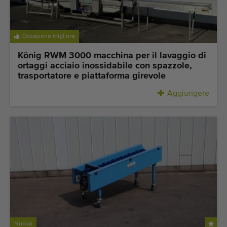
Ultime macchine aggiunte
Aggiornamenti sui macchinari
Occasione migliore
König RWM 3000 macchina per il lavaggio di
Importare una macchina
ortaggi acciaio inossidabile con spazzole,
trasportatore e piattaforma girevole
Macchine
Aggiungere
Marchi
Chi siamo
FAQ
Contatto
Blog
Nuovo