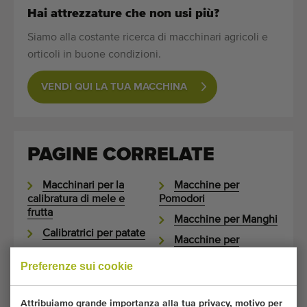
Hai attrezzature che non usi più?
Siamo alla costante ricerca di macchinari agricoli e
orticoli in buone condizioni.
VENDI QUI LA TUA MACCHINA
PAGINE CORRELATE
Macchinari per la
Macchine per
calibratura di mele e
Pomodori
frutta
Macchine per Manghi
Calibratrici per patate
Macchine per
Nastri trasportatori
Avocado
Preferenze sui cookie
Calibratrici
Macchine per Patata
dolce (Batatas)
Lavatrici
Attribuiamo grande importanza alla tua privacy, motivo per