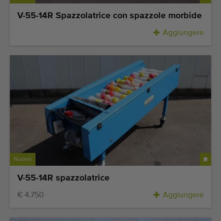
Attrezzatura di qualità
V-55-14R Spazzolatrice con spazzole morbide
Personale competente
Aggiungere
Consegne in tutto il mondo
Dal 1977
Nuovo
V-55-14R spazzolatrice
€ 4.750
Aggiungere