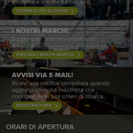
missione e visione partiamo!
SCOPRI DI PIÙ SU DI NOI
I NOSTRI MARCHI
Scopri quali marchi vendiamo in
magazzino.
ESPLORA I NOSTRI MARCHI
AVVISI VIA E-MAIL!
Ricevi una notifica immediata quando
aggiungiamo una macchina che
corrisponde ai tuoi criteri di ricerca.
REGISTRATI ORA
ORARI DI APERTURA