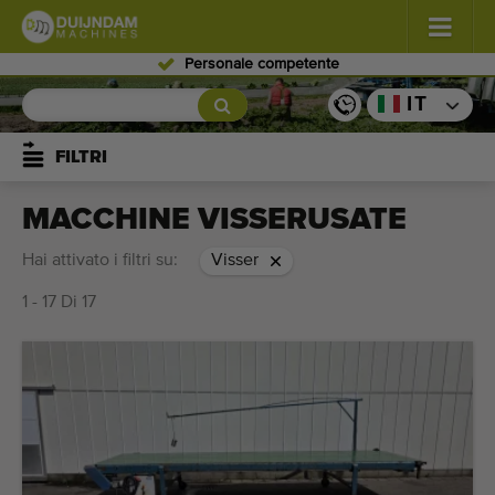
Personale competente
Fiori e piante
(587)
IT
Ortaggi in pieno campo
(570)
FILTRI
Ortaggi in serra
(350)
MACCHINE VISSERUSATE
Frutta
(336)
Hai attivato i filtri su:
Visser
1 - 17 Di 17
Nastri trasportatori
(441)
Vendi il tuo macchinario!
Cerca per tipo
Ultime macchine visualizzate