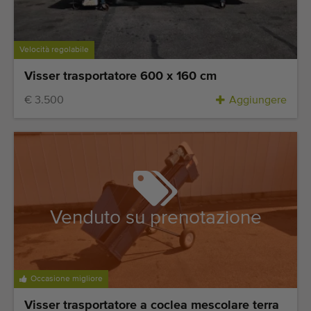
Ultime macchine aggiunte
Aggiornamenti sui macchinari
Velocità regolabile
Visser trasportatore 600 x 160 cm
Importare una macchina
€ 3.500
Aggiungere
Macchine
Marchi
Chi siamo
FAQ
Venduto su prenotazione
Contatto
Blog
Occasione migliore
Visser trasportatore a coclea mescolare terra