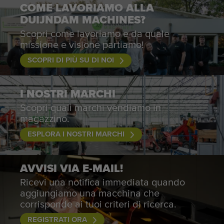
COME LAVORIAMO ALLA
DUIJNDAM MACHINES?
Scopri come lavoriamo e da quale
missione e visione partiamo!
SCOPRI DI PIÙ SU DI NOI
I NOSTRI MARCHI
Scopri quali marchi vendiamo in
magazzino.
ESPLORA I NOSTRI MARCHI
AVVISI VIA E-MAIL!
Ricevi una notifica immediata quando
aggiungiamo una macchina che
corrisponde ai tuoi criteri di ricerca.
REGISTRATI ORA