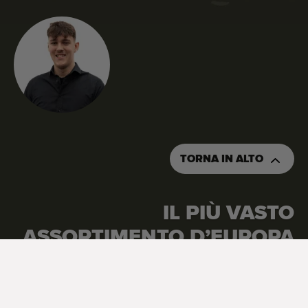
TORNA IN ALTO
IL PIÙ VASTO
ASSORTIMENTO D’EUROPA
Google Reviews
4.7
Visualizza tutte le recensioni