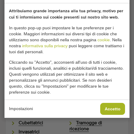
Attribuiamo grande importanza alla tua privacy, motivo per
cui ti informiamo sui cookie presenti sul nostro sito web.
Hai attrezzature che non usi più?
In questo pop-up puoi impostare le tue preferenze per i
cookie. Maggiori informazioni sui diversi tipi di cookie che
Siamo alla costante ricerca di macchinari agricoli e
utilizziamo sono disponibili nella nostra pagina
cookie
. Nella
orticoli in buone condizioni.
nostra
informativa sulla privacy
puoi leggere come trattiamo i
tuoi dati personali.
VENDI QUI LA TUA MACCHINA
Cliccando su "Accetto", acconsenti all'uso di tutti i cookie,
inclusi quelli funzionali, analitici e pubblicitari/di tracciamento.
Questi vengono utilizzati per ottimizzare il sito web e
personalizzare gli annunci pubblicitari. Se non desideri
PAGINE CORRELATE
questo, clicca su "Impostazioni" per modificare le tue
preferenze sui cookie.
Seminatrici in vassoio
Ribaltatori di cassette
Riempitori di
Nastri trasportatori
Impostazioni
Accetto
vaschette
elevatori mobili
Cubettatrici
Tramogge di
ricezione
Invasatrici