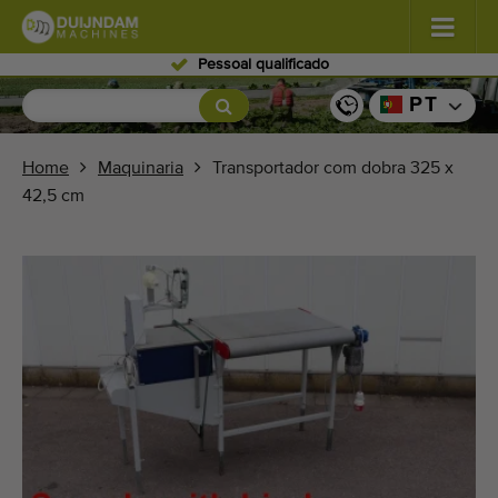
Pessoal qualificado
Flores e plantas
(587)
PT
Vegetais de campo aberto
(570)
Home
Maquinaria
Transportador com dobra 325 x
42,5 cm
Vegetais de estufa
(350)
Frutos
(336)
Transportadores
(441)
Venda a sua máquina!
Pesquisa por tipo
Últimas máquinas visualizadas