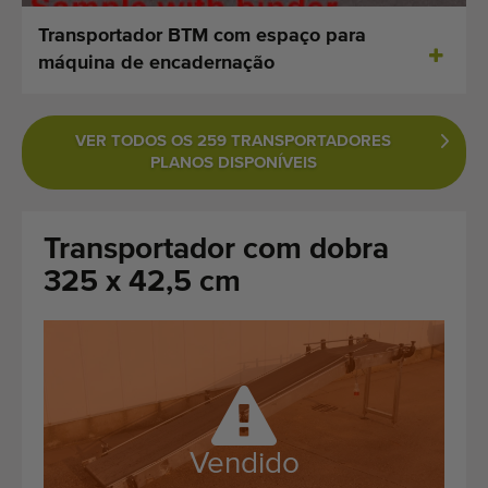
Últimas máquinas adicionadas
Transportador BTM com espaço para
máquina de encadernação
Alerta de Máquinas
Importe uma máquina
VER TODOS OS 259 TRANSPORTADORES
PLANOS DISPONÍVEIS
Maquinaria
Marcas
Transportador com dobra
325 x 42,5 cm
Sobre nós
FAQ
Contacto
Blog
Vendido