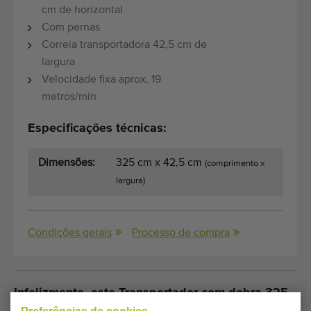
cm de horizontal
Com pernas
Correia transportadora 42,5 cm de
largura
Velocidade fixa aprox, 19
metros/min
Especificações técnicas:
Dimensões:
325 cm x 42,5 cm
(comprimento x
largura)
Condições gerais
Processo de compra
Infelizmente, este Transportador com dobra 325
x 42,5 cm já foi vendido.