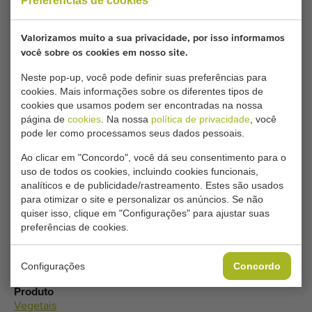
Preferências de cookies
Gostaria de ser informado quando um Transportadores
Valorizamos muito a sua privacidade, por isso informamos
planos comparável estiver disponível? Preencha aqui os
você sobre os cookies em nosso site.
seus dados.
Neste pop-up, você pode definir suas preferências para
cookies. Mais informações sobre os diferentes tipos de
cookies que usamos podem ser encontradas na nossa
As suas configurações atuais de cookies bloqueiam
página de
cookies
. Na nossa
política de privacidade
, você
este conteúdo. Ajuste as suas configurações de
pode ler como processamos seus dados pessoais.
cookies para acessar este conteúdo.
Ao clicar em "Concordo", você dá seu consentimento para o
uso de todos os cookies, incluindo cookies funcionais,
analíticos e de publicidade/rastreamento. Estes são usados
ALTERAR DEFINIÇÕES DE COOKIES
para otimizar o site e personalizar os anúncios. Se não
quiser isso, clique em "Configurações" para ajustar suas
preferências de cookies.
Tipo
Configurações
Concordo
Transportadores planos
Produto
Vegetais