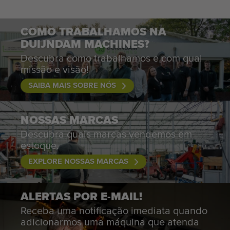
COMO TRABALHAMOS NA
DUIJNDAM MACHINES?
Descubra como trabalhamos e com qual
missão e visão!
SAIBA MAIS SOBRE NÓS
NOSSAS MARCAS
Descubra quais marcas vendemos em
estoque.
EXPLORE NOSSAS MARCAS
ALERTAS POR E-MAIL!
Receba uma notificação imediata quando
adicionarmos uma máquina que atenda