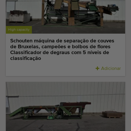
Últimas máquinas adicionadas
Alerta de Máquinas
High capacity
Importe uma máquina
Schouten máquina de separação de couves
de Bruxelas, campeões e bolbos de flores
Maquinaria
Classificador de degraus com 5 níveis de
classificação
Marcas
Adicionar
Sobre nós
FAQ
Contacto
Blog