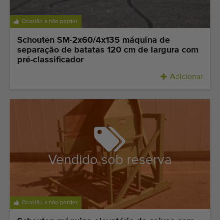
Equipamento de qualidade
Pessoal qualificado
Ocasião a não perder
Entregas em todo o mundo
Schouten SM-2x60/4x135 máquina de
separação de batatas 120 cm de largura com
Desde 1977
pré-classificador
Adicionar
Vendido sob reserva
Ocasião a não perder