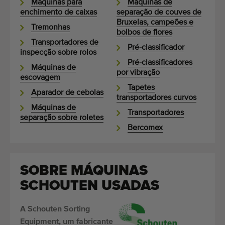
Máquinas para
Máquinas de
enchimento de caixas
separação de couves de
Bruxelas, campeões e
Tremonhas
bolbos de flores
Transportadores de
Pré-classificador
inspecção sobre rolos
Pré-classificadores
Máquinas de
por vibração
escovagem
Tapetes
Aparador de cebolas
transportadores curvos
Máquinas de
Transportadores
separação sobre roletes
Bercomex
SOBRE MÁQUINAS
SCHOUTEN USADAS
A Schouten Sorting
Equipment, um fabricante