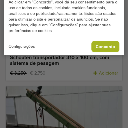
Ao clicar em "Concordo", você dá seu consentimento para o
uso de todos os cookies, incluindo cookies funcionais,
analíticos e de publicidade/rastreamento. Estes são usados
para otimizar o site e personalizar os anúncios. Se não
quiser isso, clique em "Configurações" para ajustar suas
preferências de cookies.
Configurações
Concordo
Preço extra competitivo
Schouten transportador 310 x 100 cm, com
sistema de pesagem
€ 3.250
€ 2.750
Adicionar