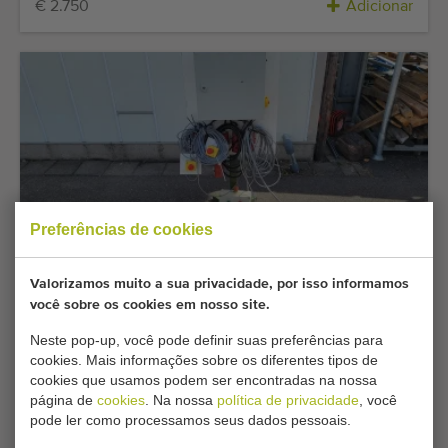
€ 2.750
Adicionar
Preferências de cookies
Ocasião a não perder
Valorizamos muito a sua privacidade, por isso informamos
Schouten caixa de distribuição elétrica para 2
você sobre os cookies em nosso site.
máquinas, 380 volts
Neste pop-up, você pode definir suas preferências para
€ 650
€ 550
Adicionar
cookies. Mais informações sobre os diferentes tipos de
cookies que usamos podem ser encontradas na nossa
página de
cookies
. Na nossa
política de privacidade
, você
pode ler como processamos seus dados pessoais.