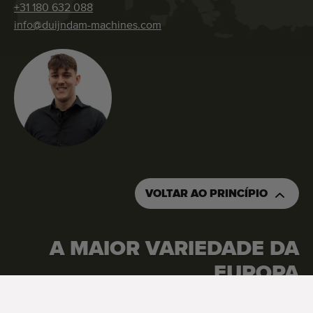
+31 180 632 088
info@duijndam-machines.com
VOLTAR AO PRINCÍPIO
A MAIOR VARIEDADE DA
EUROPA
Google Reviews
4.7