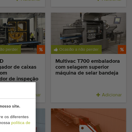
não perder
Ocasião a não perder
CD
Multivac T700 embaladora
gador de caixas
com selagem superior
com
máquina de selar bandeja
ador de inspeção
Adicionar
Adicionar
nosso site.
e os diferentes
 nossa
política de