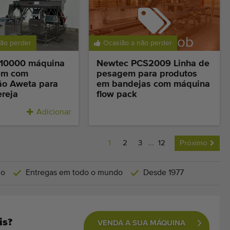
Vendido sob
não perder
Ocasião a não perder
reserva
P10000 máquina
Newtec PCS2009 Linha de
em com
pesagem para produtos
ão Aweta para
em bandejas com máquina
ereja
flow pack
Adicionar
1
2
3
...
12
Próximo
do
Entregas em todo o mundo
Desde 1977
is?
VENDA A SUA MÁQUINA