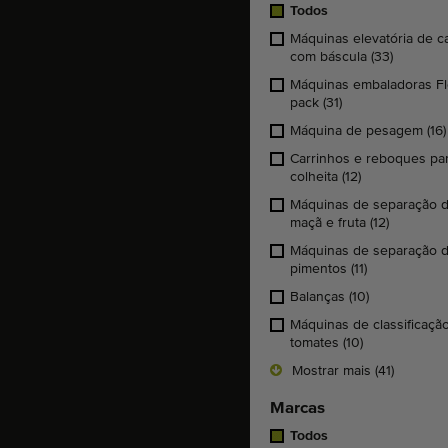
Todos
Máquinas elevatória de c
com báscula
(33)
Máquinas embaladoras F
pack
(31)
Máquina de pesagem
(16)
Carrinhos e reboques pa
colheita
(12)
Máquinas de separação 
maçã e fruta
(12)
Máquinas de separação 
pimentos
(11)
Balanças
(10)
Máquinas de classificaçã
tomates
(10)
Mostrar mais (41)
Marcas
Todos