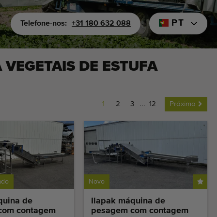
PT
Telefone-nos:
+31 180 632 088
 VEGETAIS DE ESTUFA
1
2
3
...
12
Próximo
ado
Novo
quina de
Ilapak máquina de
com contagem
pesagem com contagem