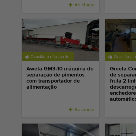
Adicionar
Ocasião a não perder
Ocasião a 
Aweta GM3-10 máquina de
Greefa Co
separação de pimentos
de separa
com transportador de
fruta 2 li
alimentação
descarreg
enchedore
automático
Adicionar