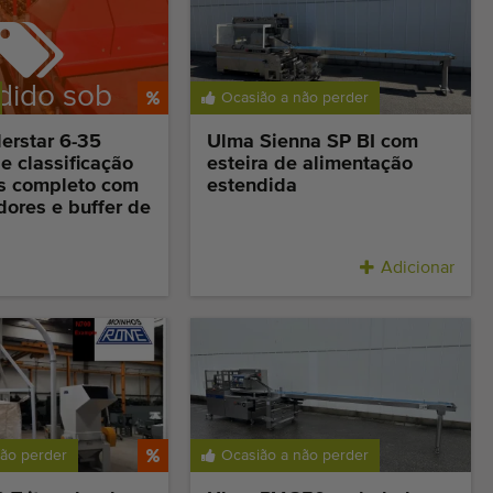
dido sob
Ocasião a não perder
eserva
erstar 6-35
Ulma Sienna SP BI com
 classificação
esteira de alimentação
s completo com
estendida
dores e buffer de
Adicionar
não perder
Ocasião a não perder