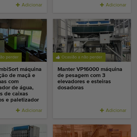
Adicionar
Adicionar
não perder
Ocasião a não perder
mbiSort máquina
Manter VP16000 máquina
ção de maçã e
de pesagem com 3
nhas com
elevadores e esteiras
ador de água,
dosadoras
s de caixas
s e paletizador
Adicionar
Adicionar