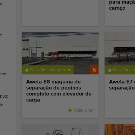
para maçãs
os
caroço
de
Ocasião a não perder
Ocasião a 
nto
Aweta E8 máquina de
Aweta E7 
separação de pepinos
separação
completo com elevador de
(133)
carga
te
Adicionar