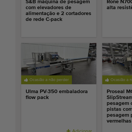
S&B máquina de pesagem
Rone N700
com elevadores de
alta resist
alimentação e 2 cortadores
de rede C-pack
Ocasião a não perder
Ocasião a 
Ulma PV-350 embaladora
Proseal M
flow pack
SlipStrea
pesagem c
pistas co
pesagem p
vermelhas
Adicionar