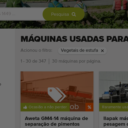
Pesquisa
MÁQUINAS USADAS PARA
Acionou o filtro:
Vegetais de estufa
1 - 30 de 347
30 máquinas por página.
o
Vendido sob
Ocasião a não perder
Raramente us
reserva
Aweta GM4-14 máquina de
Ilapak má
separação de pimentos
pesagem 