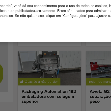
ncordo", você dá seu consentimento para o uso de todos os cookies, i
íticos e de publicidade/rastreamento. Estes são usados para otimizar o 
Ocasião a não perder
Velocidade aju
anúncios. Se não quiser isso, clique em "Configurações" para ajustar s
s
Sealpac 500 embaladora
Aweta KG3
com selagem superior com
de classif
denester
tomates
Adicionar
e
Ocasião a não perder
Incluindo man
Packaging Automation 182
Aweta G2-
embaladora com selagem
separação
superior
peso