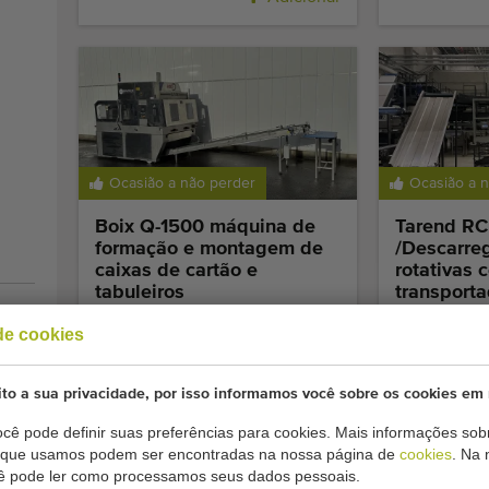
Ocasião a não perder
Ocasião a 
Boix Q-1500 máquina de
Tarend R
formação e montagem de
/Descarre
caixas de cartão e
rotativas 
tabuleiros
transport
de rolos
eber
de cookies
Adicionar
 na
to a sua privacidade, por isso informamos você sobre os cookies em 
cê pode definir suas preferências para cookies. Mais informações sobr
as
s que usamos podem ser encontradas na nossa página de
cookies
. Na
cê pode ler como processamos seus dados pessoais.