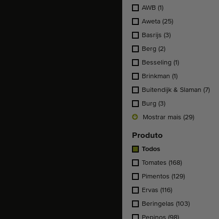
AWB
(1)
Aweta
(25)
Basrijs
(3)
Berg
(2)
Besseling
(1)
Brinkman
(1)
Buitendijk & Slaman
(7)
Burg
(3)
Mostrar mais (29)
Produto
Todos
Tomates
(168)
Pimentos
(129)
Ervas
(116)
Beringelas
(103)
Pepinos
(98)