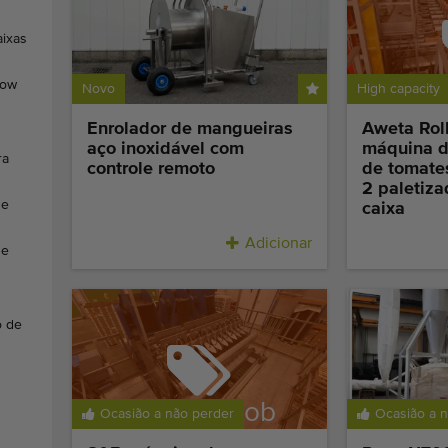
aixas
Ven
low
Novo
High capacity
r
Enrolador de mangueiras
Aweta Roll
aço inoxidável com
máquina de
ra
controle remoto
de tomate
2 paletiza
de
caixa
Adicionar
de
o de
Vendido sob
Ocasião a não perder
Ocasião a 
reserva