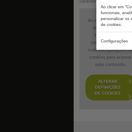
características.
Ao clicar em "Co
funcionais, anal
personalizar os 
As suas configuraçõe
de cookies.
atuais de cookies
bloqueiam este
Configurações
conteúdo. Ajuste as
suas configurações d
cookies para acessar
este conteúdo.
ALTERAR
DEFINIÇÕES
DE COOKIES