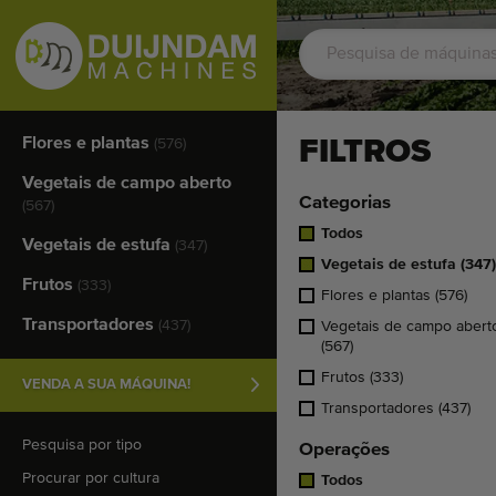
Flores e plantas
FILTROS
(576)
Vegetais de campo aberto
Categorias
(567)
Todos
Vegetais de estufa
(347)
Vegetais de estufa
(347)
Frutos
(333)
Flores e plantas
(576)
Transportadores
(437)
Vegetais de campo abert
(567)
Frutos
(333)
VENDA A SUA MÁQUINA!
Transportadores
(437)
Pesquisa por tipo
Operações
Procurar por cultura
Todos