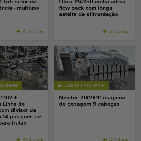
 Triturador de
Ulma PV-350 embaladora
ência - multiuso
flow pack com longa
esteira de alimentação
Adicionar
Adicionar
não perder
Ocasião a não perder
C002 +
Newtec 2009PC máquina
m Linha de
de pesagem 9 cabeças
om divisor de
m 14 posições de
ara frutas
Adicionar
Adicionar