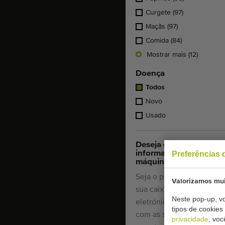
Curgete
(97)
Maçãs
(97)
Comida
(84)
Mostrar mais (12)
Doença
Todos
Novo
Usado
Deseja continuar a rec
informação sobre
Preferências 
máquinas similares?
Seja o primeiro a receber
Valorizamos mui
sua caixa de correio
Neste pop-up, vo
eletrónico novas máquin
tipos de cookie
com as seguintes
privacidade
, vo