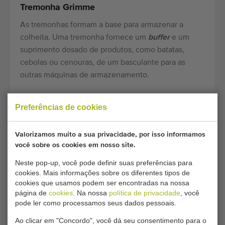
Tremonha Grimme
As tremonhas formam a base para armazenar a
colheita. Uma tremonha fornece um
buffer
e um
suprimento dosado de produtos, como batatas,
cebolas ou cenouras, de um basculante para as
outras máquinas de armazenamento.
Esteira telescópica dupla Grimme
Preferências de cookies
A esteira telescópica dupla consiste em duas
esteiras transportadoras colocadas uma sobre a
Valorizamos muito a sua privacidade, por isso informamos
outra. Essas esteiras transportadoras geralmente têm
você sobre os cookies em nosso site.
um comprimento entre 6 e 10 metros e podem
Neste pop-up, você pode definir suas preferências para
estender-se e retrair-se umas sobre as outras. Essas
cookies. Mais informações sobre os diferentes tipos de
esteiras transportadoras também podem ser
cookies que usamos podem ser encontradas na nossa
colocadas em ângulo umas em relação às outras.
página de
cookies
. Na nossa
política de privacidade
, você
pode ler como processamos seus dados pessoais.
Isso torna as esteiras telescópicas duplas o elo
flexível na linha de armazenamento. Essa
Ao clicar em "Concordo", você dá seu consentimento para o