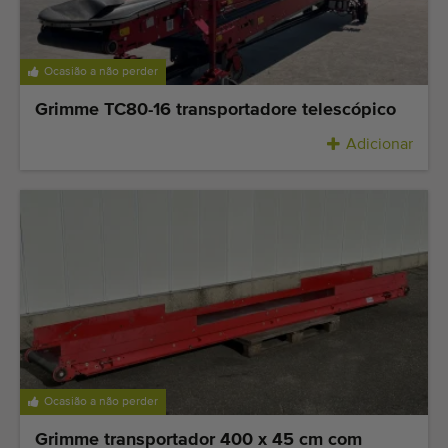
Últimas máquinas adicionadas
Alerta de Máquinas
Ocasião a não perder
Grimme TC80-16 transportadore telescópico
Importe uma máquina
Adicionar
Maquinaria
Marcas
Sobre nós
FAQ
Contacto
Blog
Ocasião a não perder
Grimme transportador 400 x 45 cm com