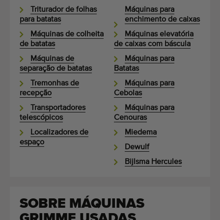
Triturador de folhas
Máquinas para
para batatas
enchimento de caixas
Máquinas de colheita
Máquinas elevatória
de batatas
de caixas com báscula
Máquinas de
Máquinas para
separação de batatas
Batatas
Tremonhas de
Máquinas para
recepção
Cebolas
Transportadores
Máquinas para
telescópicos
Cenouras
Localizadores de
Miedema
espaço
Dewulf
Bijlsma Hercules
SOBRE MÁQUINAS
GRIMME USADAS