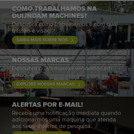
COMO TRABALHAMOS NA
DUIJNDAM MACHINES?
Descubra como trabalhamos e com qual
missão e visão!
SAIBA MAIS SOBRE NÓS
NOSSAS MARCAS
Descubra quais marcas vendemos em
estoque.
EXPLORE NOSSAS MARCAS
ALERTAS POR E-MAIL!
Receba uma notificação imediata quando
adicionarmos uma máquina que atenda
aos seus critérios de pesquisa.