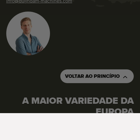
info@duijndam-machines.com
VOLTAR AO PRINCÍPIO
A MAIOR VARIEDADE DA
EUROPA
Google Reviews
4.7
Ver todas as avaliações