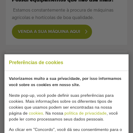
Estamos constantemente à procura de máquinas
agrícolas e hortícolas de boa qualidade.
VENDA A SUA MÁQUINA AQUI
PÁGINAS RELACIONADAS
Preferências de cookies
Sachadoras
Máquinas para
Valorizamos muito a sua privacidade, por isso informamos
(Cultivadores entre filas)
Couves flores
você sobre os cookies em nosso site.
Máquinas para Couve
Máquinas para Alho
francês
Neste pop-up, você pode definir suas preferências para
Máquinas para
cookies. Mais informações sobre os diferentes tipos de
Couves de bruxelas
Máquinas para Milho
cookies que usamos podem ser encontradas na nossa
Máquinas para
Breviglieri
página de
cookies
. Na nossa
política de privacidade
, você
Brócolos
pode ler como processamos seus dados pessoais.
Comeb
Ao clicar em "Concordo", você dá seu consentimento para o