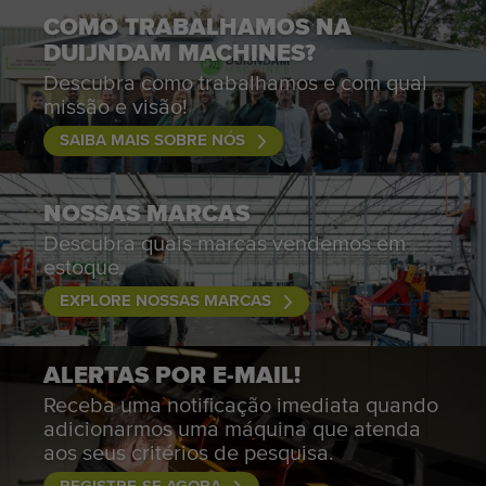
COMO TRABALHAMOS NA
DUIJNDAM MACHINES?
Descubra como trabalhamos e com qual
missão e visão!
SAIBA MAIS SOBRE NÓS
NOSSAS MARCAS
Descubra quais marcas vendemos em
estoque.
EXPLORE NOSSAS MARCAS
ALERTAS POR E-MAIL!
Receba uma notificação imediata quando
adicionarmos uma máquina que atenda
aos seus critérios de pesquisa.