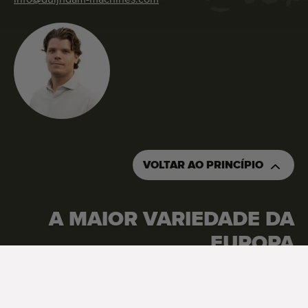
VOLTAR AO PRINCÍPIO
A MAIOR VARIEDADE DA
EUROPA
Google Reviews
4.7
Ver todas as avaliações