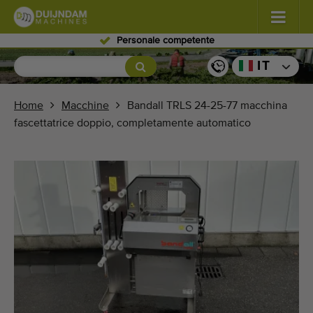
Personale competente
Fiori e piante
(587)
IT
Ortaggi in pieno campo
(570)
Home
Macchine
Bandall TRLS 24-25-77 macchina
fascettatrice doppio, completamente automatico
Ortaggi in serra
(350)
Frutta
(336)
Nastri trasportatori
(441)
Vendi il tuo macchinario!
Cerca per tipo
Ultime macchine visualizzate