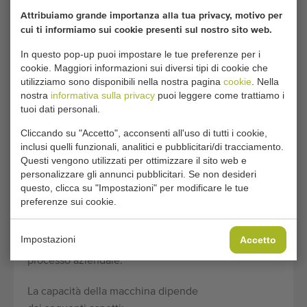
Operazione:
Attribuiamo grande importanza alla tua privacy, motivo per
cui ti informiamo sui cookie presenti sul nostro sito web.
I prodotti/vassoi da fasciare vengono
In questo pop-up puoi impostare le tue preferenze per i
alimentati tramite il nastro
cookie. Maggiori informazioni sui diversi tipi di cookie che
trasportatore, dopodiché la macchina
utilizziamo sono disponibili nella nostra pagina
cookie
. Nella
li distribuisce sulle 2 unità di
nostra
informativa sulla privacy
puoi leggere come trattiamo i
fasciatura, posizionando i vassoi nella
tuoi dati personali.
posizione corretta per fasciare i
Cliccando su "Accetto", acconsenti all'uso di tutti i cookie,
prodotti nel modo più efficiente
inclusi quelli funzionali, analitici e pubblicitari/di tracciamento.
possibile. La macchina può essere
Questi vengono utilizzati per ottimizzare il sito web e
personalizzare gli annunci pubblicitari. Se non desideri
regolata per diverse dimensioni di
questo, clicca su "Impostazioni" per modificare le tue
prodotti/vassoi, il che la rende molto
preferenze sui cookie.
versatile. Implementando questa
macchina, risparmierete due
Impostazioni
Accetto
dipendenti a tempo pieno nel vostro
processo aziendale.
La capacità della macchina dipende