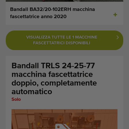
Ultime macchine aggiunte
Bandall BA32/20-102ERH macchina
fascettatrice anno 2020
Aggiornamenti sui macchinari
Importare una macchina
VISUALIZZA TUTTE LE 1 MACCHINE
FASCETTATRICI DISPONIBILI
Macchine
Marchi
Bandall TRLS 24-25-77
macchina fascettatrice
Chi siamo
doppio, completamente
FAQ
automatico
Solo
Contatto
Blog