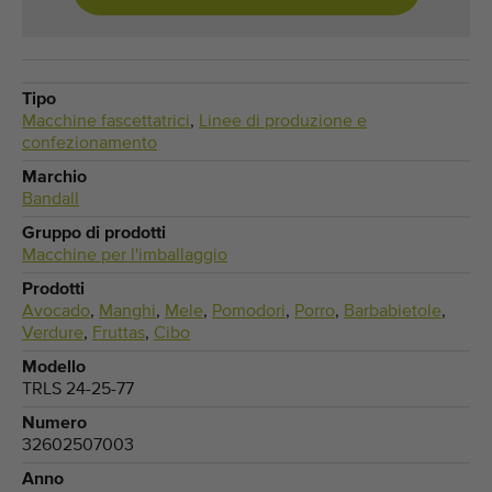
Tipo
Macchine fascettatrici
,
Linee di produzione e
confezionamento
Marchio
Bandall
Gruppo di prodotti
Macchine per l'imballaggio
Prodotti
Avocado
,
Manghi
,
Mele
,
Pomodori
,
Porro
,
Barbabietole
,
Verdure
,
Fruttas
,
Cibo
Modello
TRLS 24-25-77
Numero
32602507003
Anno