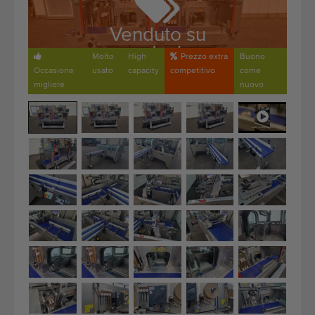
Attrezzatura di qualità
Personale competente
Venduto su
prenotazione
Consegne in tutto il mondo
Molto
High
Prezzo extra
Buono
Occasione
usato
capacity
competitivo
come
Dal 1977
migliore
nuovo