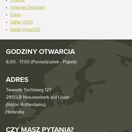
Firefox
Internet Explorer
Edge
Safari (iOS)
Safari (macOS)
GODZINY OTWARCIA
8.00 - 17.00 (Poniedziałek - Piątek)
ADRES
Tweede Tochtweg 127
2913 LR Nieuwerkerk a/d IJssel
(Rejon Rotterdamu)
Holandia
CZY MASZ PYTANIA?