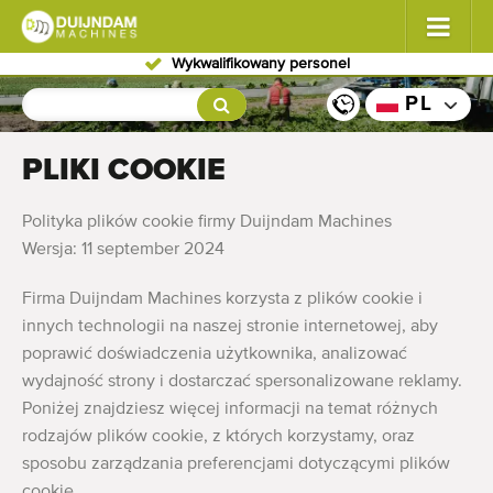
Wykwalifikowany personel
Kwiaty i rośliny
(587)
PL
Warzywa polowe
(570)
PLIKI COOKIE
Warzywa szklarniowe
(350)
Polityka plików cookie firmy Duijndam Machines
Wersja: 11 september 2024
Owoce
(336)
Firma Duijndam Machines korzysta z plików cookie i
Przenośniki
(441)
innych technologii na naszej stronie internetowej, aby
poprawić doświadczenia użytkownika, analizować
Sprzedaj swoją maszynę!
wydajność strony i dostarczać spersonalizowane reklamy.
Poniżej znajdziesz więcej informacji na temat różnych
Wyszukaj według typu
rodzajów plików cookie, z których korzystamy, oraz
Ostatnio widziany maszyny
sposobu zarządzania preferencjami dotyczącymi plików
cookie.